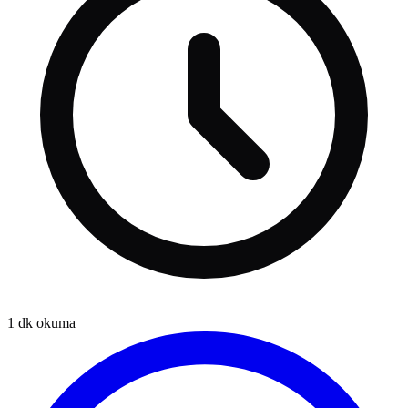
1
dk okuma