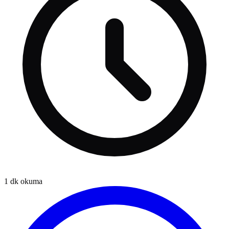
1
dk okuma