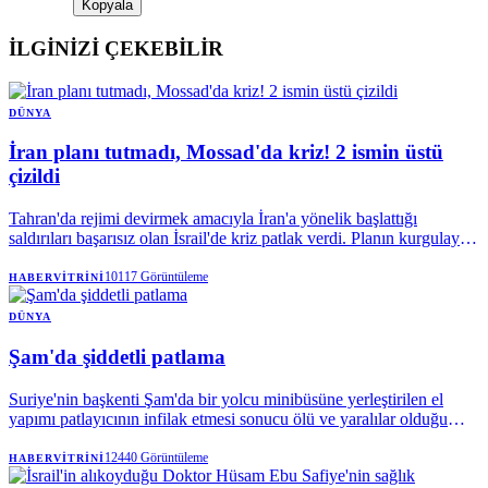
Kopyala
İLGİNİZİ ÇEKEBİLİR
DÜNYA
İran planı tutmadı, Mossad'da kriz! 2 ismin üstü
çizildi
Tahran'da rejimi devirmek amacıyla İran'a yönelik başlattığı
saldırıları başarısız olan İsrail'de kriz patlak verdi. Planın kurgulayan
Mossad'da 2 üst düzey ismin görevden alındığı ifade edildi.
10117
Görüntüleme
HABERVITRINI
DÜNYA
Şam'da şiddetli patlama
Suriye'nin başkenti Şam'da bir yolcu minibüsüne yerleştirilen el
yapımı patlayıcının infilak etmesi sonucu ölü ve yaralılar olduğu
açıklanırken, hastaneler alarma geçirildi.
12440
Görüntüleme
HABERVITRINI