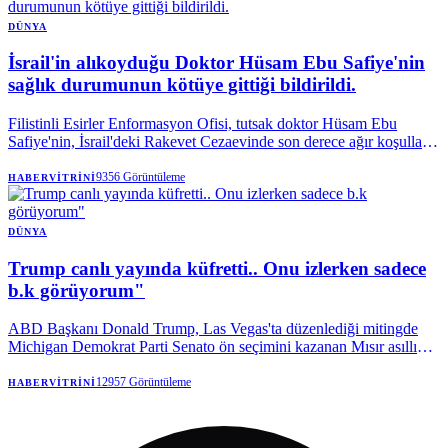
DÜNYA
İsrail'in alıkoyduğu Doktor Hüsam Ebu Safiye'nin
sağlık durumunun kötüye gittiği bildirildi.
Filistinli Esirler Enformasyon Ofisi, tutsak doktor Hüsam Ebu
Safiye'nin, İsrail'deki Rakevet Cezaevinde son derece ağır koşullarla
karşı karşıya olduğunu belirtti.
9356
Görüntüleme
HABERVITRINI
DÜNYA
Trump canlı yayında küfretti.. Onu izlerken sadece
b.k görüyorum"
ABD Başkanı Donald Trump, Las Vegas'ta düzenlediği mitingde
Michigan Demokrat Parti Senato ön seçimini kazanan Mısır asıllı
doktor Abdul El-Sayed'e açıkça küfür etti.
12957
Görüntüleme
HABERVITRINI