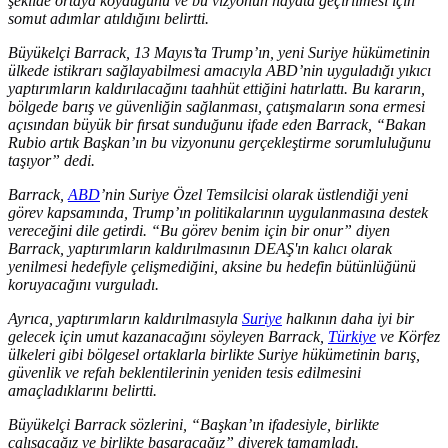
şekilde ortaya koyduğunu ve bu vizyonun hayata geçirilmesi için
somut adımlar atıldığını belirtti.
Büyükelçi Barrack, 13 Mayıs’ta Trump’ın, yeni Suriye hükümetinin
ülkede istikrarı sağlayabilmesi amacıyla ABD’nin uyguladığı yıkıcı
yaptırımların kaldırılacağını taahhüt ettiğini hatırlattı. Bu kararın,
bölgede barış ve güvenliğin sağlanması, çatışmaların sona ermesi
açısından büyük bir fırsat sunduğunu ifade eden Barrack, “Bakan
Rubio artık Başkan’ın bu vizyonunu gerçekleştirme sorumluluğunu
taşıyor” dedi.
Barrack,
ABD
’nin Suriye Özel Temsilcisi olarak üstlendiği yeni
görev kapsamında, Trump’ın politikalarının uygulanmasına destek
vereceğini dile getirdi. “Bu görev benim için bir onur” diyen
Barrack, yaptırımların kaldırılmasının DEAŞ'ın kalıcı olarak
yenilmesi hedefiyle çelişmediğini, aksine bu hedefin bütünlüğünü
koruyacağını vurguladı.
Ayrıca, yaptırımların kaldırılmasıyla
Suriye
halkının daha iyi bir
gelecek için umut kazanacağını söyleyen Barrack,
Türkiye
ve Körfez
ülkeleri gibi bölgesel ortaklarla birlikte Suriye hükümetinin barış,
güvenlik ve refah beklentilerinin yeniden tesis edilmesini
amaçladıklarını belirtti.
Büyükelçi Barrack sözlerini, “Başkan’ın ifadesiyle, birlikte
çalışacağız ve birlikte başaracağız” diyerek tamamladı.