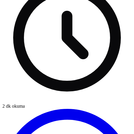
2
dk okuma