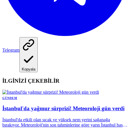
Telegram
Kopyala
İLGİNİZİ ÇEKEBİLİR
GÜNDEM
İstanbul'da yağmur sürprizi! Meteoroloji gün verdi
İstanbul'da etkili olan sıcak ve yüksek nem yerini sağanağa
bırakıyor. Meteoroloji'nin son tahminlerine göre yarın İstanbul başta