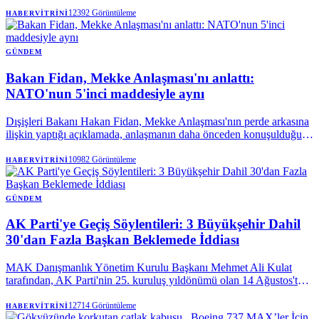
olmak üzere Marmara'nın doğusu ve Karadeniz'de gök gürültülü
sağanak bekleniyor.
12392
Görüntüleme
HABERVITRINI
GÜNDEM
Bakan Fidan, Mekke Anlaşması'nı anlattı:
NATO'nun 5'inci maddesiyle aynı
Dışişleri Bakanı Hakan Fidan, Mekke Anlaşması'nın perde arkasına
ilişkin yaptığı açıklamada, anlaşmanın daha önceden konuşulduğunu
vurguladı. Bakan Fidan, "Savunma anlaşmasına ihtiyaç vardı"
sözlerini kullanarak, Mekke Ortak Savunma Anlaşması'nın teknik
10982
Görüntüleme
HABERVITRINI
olarak, NATO Antlaşması'nın kolektif savunmaya ilişkin 5.
maddesiyle aynı olduğunu söyledi.
GÜNDEM
AK Parti'ye Geçiş Söylentileri: 3 Büyükşehir Dahil
30'dan Fazla Başkan Beklemede İddiası
MAK Danışmanlık Yönetim Kurulu Başkanı Mehmet Ali Kulat
tarafından, AK Parti'nin 25. kuruluş yıldönümü olan 14 Ağustos'ta,
aralarında üç büyükşehir belediye başkanının da bulunduğu 30'dan
fazla yerel yöneticinin partiye katılmak üzere sırada olduğu öne
12714
Görüntüleme
HABERVITRINI
sürüldü. Kulat, bu geçişlerin henüz netlik kazanmadığını da belirtti.