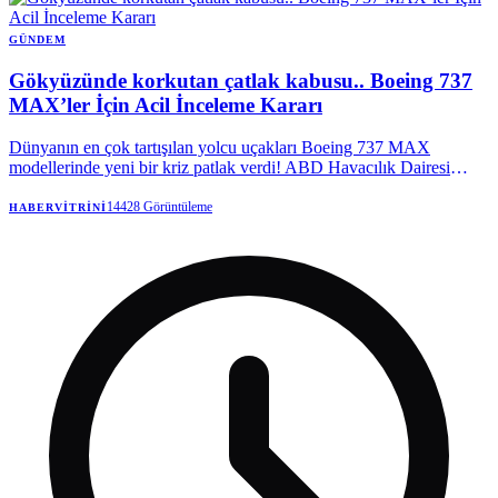
GÜNDEM
Gökyüzünde korkutan çatlak kabusu.. Boeing 737
MAX’ler İçin Acil İnceleme Kararı
Dünyanın en çok tartışılan yolcu uçakları Boeing 737 MAX
modellerinde yeni bir kriz patlak verdi! ABD Havacılık Dairesi
(FAA), gövdede tespit edilen çatlaklar nedeniyle yüzlerce uçak için
alarm verdi.
14428
Görüntüleme
HABERVITRINI