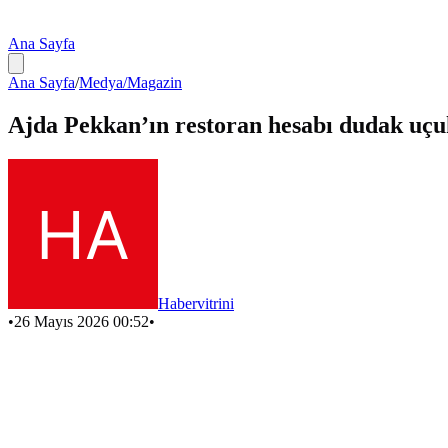
Ana Sayfa
Ana Sayfa
/
Medya/Magazin
Ajda Pekkan’ın restoran hesabı dudak uçuk
Habervitrini
•
26 Mayıs 2026 00:52
•