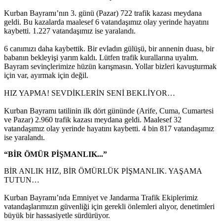
Kurban Bayramı’nın 3. günü (Pazar) 722 trafik kazası meydana
geldi. Bu kazalarda maalesef 6 vatandaşımız olay yerinde hayatını
kaybetti. 1.227 vatandaşımız ise yaralandı.
6 canımızı daha kaybettik. Bir evladın gülüşü, bir annenin duası, bir
babanın bekleyişi yarım kaldı. Lütfen trafik kurallarına uyalım.
Bayram sevinçlerimize hüzün karışmasın. Yollar bizleri kavuşturmak
için var, ayırmak için değil.
HIZ YAPMA! SEVDİKLERİN SENİ BEKLİYOR…
Kurban Bayramı tatilinin ilk dört gününde (Arife, Cuma, Cumartesi
ve Pazar) 2.960 trafik kazası meydana geldi. Maalesef 32
vatandaşımız olay yerinde hayatını kaybetti. 4 bin 817 vatandaşımız
ise yaralandı.
“BİR ÖMÜR PİŞMANLIK...”
BİR ANLIK HIZ, BİR ÖMÜRLÜK PİŞMANLIK. YAŞAMA
TUTUN…
Kurban Bayramı’nda Emniyet ve Jandarma Trafik Ekiplerimiz
vatandaşlarımızın güvenliği için gerekli önlemleri alıyor, denetimleri
büyük bir hassasiyetle sürdürüyor.