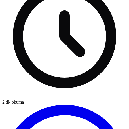
2
dk okuma