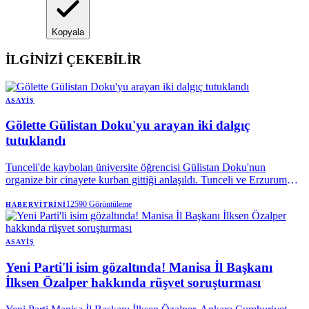
Kopyala
İLGİNİZİ ÇEKEBİLİR
ASAYIŞ
Gölette Gülistan Doku'yu arayan iki dalgıç
tutuklandı
Tunceli'de kaybolan üniversite öğrencisi Gülistan Doku'nun
organize bir cinayete kurban gittiği anlaşıldı. Tunceli ve Erzurum
Cumhuriyet Başsavcılıklarınca yürütülen soruşturma kapsamında
aralarında dönemin valisi Tuncay Sonel ile eşi Handan Sonel'in de
12590
Görüntüleme
HABERVITRINI
olduğu 25 kişi tutuklandı.
ASAYIŞ
Yeni Parti'li isim gözaltında! Manisa İl Başkanı
İlksen Özalper hakkında rüşvet soruşturması