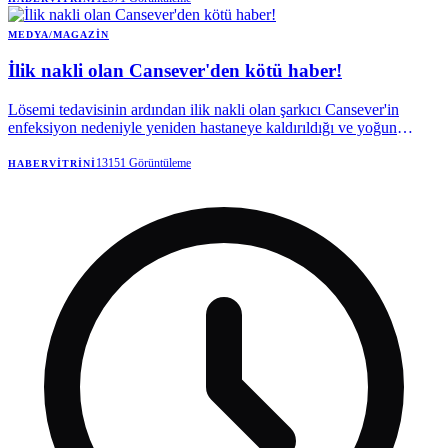
veli onayı almadan sözleşme yaptığını iddia etti.
MEDYA/MAGAZIN
İlik nakli olan Cansever'den kötü haber!
Lösemi tedavisinin ardından ilik nakli olan şarkıcı Cansever'in
enfeksiyon nedeniyle yeniden hastaneye kaldırıldığı ve yoğun
bakımda tedavi altına alındığı öğrenildi.
13151
Görüntüleme
HABERVITRINI