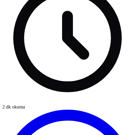
2
dk okuma