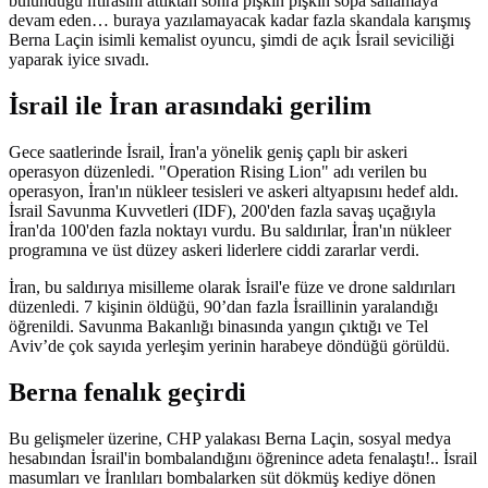
bulunduğu iftirasını attıktan sonra pişkin pişkin sopa sallamaya
devam eden… buraya yazılamayacak kadar fazla skandala karışmış
Berna Laçin isimli kemalist oyuncu, şimdi de açık İsrail seviciliği
yaparak iyice sıvadı.
İsrail ile İran arasındaki gerilim
Gece saatlerinde İsrail, İran'a yönelik geniş çaplı bir askeri
operasyon düzenledi. "Operation Rising Lion" adı verilen bu
operasyon, İran'ın nükleer tesisleri ve askeri altyapısını hedef aldı.
İsrail Savunma Kuvvetleri (IDF), 200'den fazla savaş uçağıyla
İran'da 100'den fazla noktayı vurdu. Bu saldırılar, İran'ın nükleer
programına ve üst düzey askeri liderlere ciddi zararlar verdi.
İran, bu saldırıya misilleme olarak İsrail'e füze ve drone saldırıları
düzenledi. 7 kişinin öldüğü, 90’dan fazla İsraillinin yaralandığı
öğrenildi. Savunma Bakanlığı binasında yangın çıktığı ve Tel
Aviv’de çok sayıda yerleşim yerinin harabeye döndüğü görüldü.
Berna fenalık geçirdi
Bu gelişmeler üzerine, CHP yalakası Berna Laçin, sosyal medya
hesabından İsrail'in bombalandığını öğrenince adeta fenalaştı!.. İsrail
masumları ve İranlıları bombalarken süt dökmüş kediye dönen