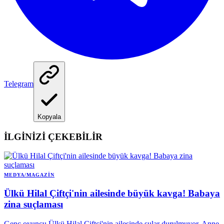
Telegram
Kopyala
İLGİNİZİ ÇEKEBİLİR
MEDYA/MAGAZIN
Ülkü Hilal Çiftçi'nin ailesinde büyük kavga! Babaya
zina suçlaması
Genç oyuncu Ülkü Hilal Çiftçi'nin ailesinde sular durulmuyor. Anne