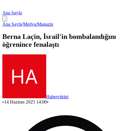
Ana Sayfa
Ana Sayfa
/
Medya/Magazin
Berna Laçin, İsrail'in bombalandığını
öğrenince fenalaştı
Habervitrini
•
14 Haziran 2025 14:00
•