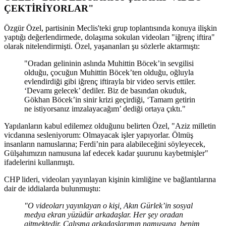
ÇEKTİRİYORLAR"
Özgür Özel, partisinin Meclis'teki grup toplantısında konuya ilişkin
yaptığı değerlendirmede, dolaşıma sokulan videoları "iğrenç iftira"
olarak nitelendirmişti. Özel, yaşananları şu sözlerle aktarmıştı:
"Oradan gelininin aslında Muhittin Böcek’in sevgilisi
olduğu, çocuğun Muhittin Böcek’ten olduğu, oğluyla
evlendirdiği gibi iğrenç iftirayla bir video servis ettiler.
‘Devamı gelecek’ dediler. Biz de basından okuduk,
Gökhan Böcek’in sinir krizi geçirdiği, ‘Tamam getirin
ne istiyorsanız imzalayacağım’ dediği ortaya çıktı."
Yapılanların kabul edilemez olduğunu belirten Özel, "Aziz milletin
vicdanına sesleniyorum: Olmayacak işler yapıyorlar. Ölmüş
insanların namuslarına; Ferdi’nin para alabileceğini söyleyecek,
Gülşahımızın namusuna laf edecek kadar şuurunu kaybetmişler"
ifadelerini kullanmıştı.
CHP lideri, videoları yayınlayan kişinin kimliğine ve bağlantılarına
dair de iddialarda bulunmuştu:
"O videoları yayınlayan o kişi, Akın Gürlek’in sosyal
medya ekran yüzüdür arkadaşlar. Her şey oradan
gitmektedir. Çalışma arkadaşlarımın namusuna, benim