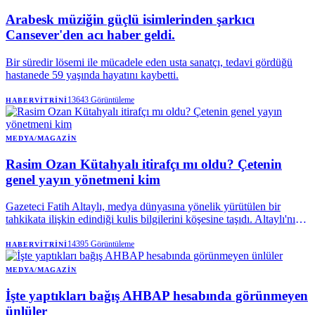
Arabesk müziğin güçlü isimlerinden şarkıcı
Cansever'den acı haber geldi.
Bir süredir lösemi ile mücadele eden usta sanatçı, tedavi gördüğü
hastanede 59 yaşında hayatını kaybetti.
13643
Görüntüleme
HABERVITRINI
MEDYA/MAGAZIN
Rasim Ozan Kütahyalı itirafçı mı oldu? Çetenin
genel yayın yönetmeni kim
Gazeteci Fatih Altaylı, medya dünyasına yönelik yürütülen bir
tahkikata ilişkin edindiği kulis bilgilerini köşesine taşıdı. Altaylı'nın
kaynaklarına dayandırdığı savlara göre, Rasim Ozan Kütahyalı'nın
'itirafçı' olduğu ve incelemenin bir genel yayın yönetmeni ile diğer
14395
Görüntüleme
HABERVITRINI
medya mensuplarına da sıçrayabileceği belirtiliyor.
MEDYA/MAGAZIN
İşte yaptıkları bağış AHBAP hesabında görünmeyen
ünlüler