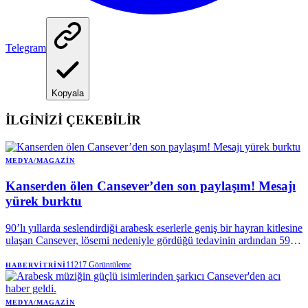
Telegram
Kopyala
İLGİNİZİ ÇEKEBİLİR
MEDYA/MAGAZIN
Kanserden ölen Cansever’den son paylaşım! Mesajı
yürek burktu
90’lı yıllarda seslendirdiği arabesk eserlerle geniş bir hayran kitlesine
ulaşan Cansever, lösemi nedeniyle gördüğü tedavinin ardından 59
yaşında hayatını kaybetti. Sanatçının vefatından kısa süre önce
sosyal medya hesabından yaptığı son paylaşım ise sevenlerini
11217
Görüntüleme
HABERVITRINI
duygulandırdı.
MEDYA/MAGAZIN