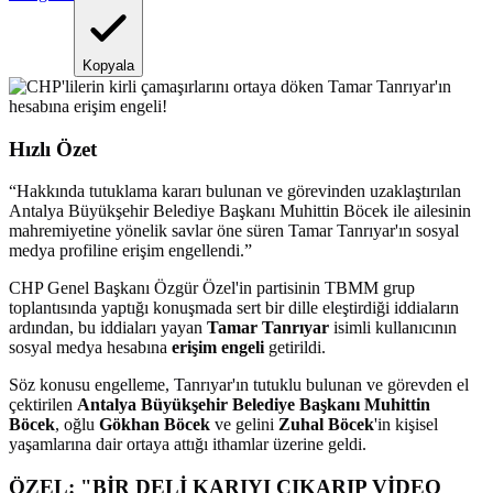
Kopyala
Hızlı Özet
“
Hakkında tutuklama kararı bulunan ve görevinden uzaklaştırılan
Antalya Büyükşehir Belediye Başkanı Muhittin Böcek ile ailesinin
mahremiyetine yönelik savlar öne süren Tamar Tanrıyar'ın sosyal
medya profiline erişim engellendi.
”
CHP Genel Başkanı Özgür Özel'in partisinin TBMM grup
toplantısında yaptığı konuşmada sert bir dille eleştirdiği iddiaların
ardından, bu iddiaları yayan
Tamar Tanrıyar
isimli kullanıcının
sosyal medya hesabına
erişim engeli
getirildi.
Söz konusu engelleme, Tanrıyar'ın tutuklu bulunan ve görevden el
çektirilen
Antalya Büyükşehir Belediye Başkanı Muhittin
Böcek
, oğlu
Gökhan Böcek
ve gelini
Zuhal Böcek
'in kişisel
yaşamlarına dair ortaya attığı ithamlar üzerine geldi.
ÖZEL: "BİR DELİ KARIYI ÇIKARIP VİDEO