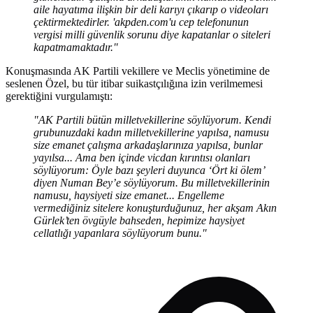
aile hayatıma ilişkin bir deli karıyı çıkarıp o videoları
çektirmektedirler. 'akpden.com'u cep telefonunun
vergisi milli güvenlik sorunu diye kapatanlar o siteleri
kapatmamaktadır."
Konuşmasında AK Partili vekillere ve Meclis yönetimine de
seslenen Özel, bu tür itibar suikastçılığına izin verilmemesi
gerektiğini vurgulamıştı:
"AK Partili bütün milletvekillerine söylüyorum. Kendi
grubunuzdaki kadın milletvekillerine yapılsa, namusu
size emanet çalışma arkadaşlarınıza yapılsa, bunlar
yayılsa... Ama ben içinde vicdan kırıntısı olanları
söylüyorum: Öyle bazı şeyleri duyunca ‘Ört ki ölem’
diyen Numan Bey’e söylüyorum. Bu milletvekillerinin
namusu, haysiyeti size emanet... Engelleme
vermediğiniz sitelere konuşturduğunuz, her akşam Akın
Gürlek’ten övgüyle bahseden, hepimize haysiyet
cellatlığı yapanlara söylüyorum bunu."