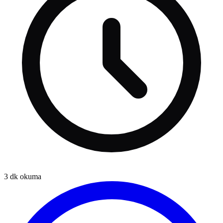
3
dk okuma