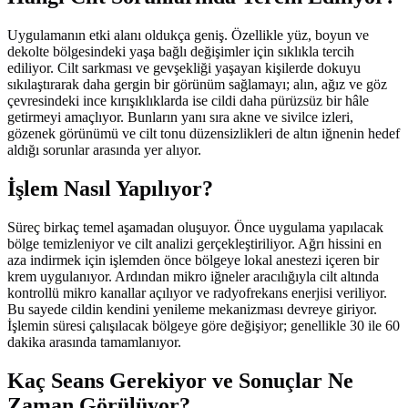
Uygulamanın etki alanı oldukça geniş. Özellikle yüz, boyun ve
dekolte bölgesindeki yaşa bağlı değişimler için sıklıkla tercih
ediliyor. Cilt sarkması ve gevşekliği yaşayan kişilerde dokuyu
sıkılaştırarak daha gergin bir görünüm sağlamayı; alın, ağız ve göz
çevresindeki ince kırışıklıklarda ise cildi daha pürüzsüz bir hâle
getirmeyi amaçlıyor. Bunların yanı sıra akne ve sivilce izleri,
gözenek görünümü ve cilt tonu düzensizlikleri de altın iğnenin hedef
aldığı sorunlar arasında yer alıyor.
İşlem Nasıl Yapılıyor?
Süreç birkaç temel aşamadan oluşuyor. Önce uygulama yapılacak
bölge temizleniyor ve cilt analizi gerçekleştiriliyor. Ağrı hissini en
aza indirmek için işlemden önce bölgeye lokal anestezi içeren bir
krem uygulanıyor. Ardından mikro iğneler aracılığıyla cilt altında
kontrollü mikro kanallar açılıyor ve radyofrekans enerjisi veriliyor.
Bu sayede cildin kendini yenileme mekanizması devreye giriyor.
İşlemin süresi çalışılacak bölgeye göre değişiyor; genellikle 30 ile 60
dakika arasında tamamlanıyor.
Kaç Seans Gerekiyor ve Sonuçlar Ne
Zaman Görülüyor?