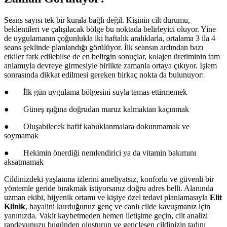
Seans sayısı tek bir kurala bağlı değil. Kişinin cilt durumu,
beklentileri ve çalışılacak bölge bu noktada belirleyici oluyor. Yine
de uygulamanın çoğunlukla iki haftalık aralıklarla, ortalama 3 ila 4
seans şeklinde planlandığı görülüyor. İlk seansın ardından bazı
etkiler fark edilebilse de en belirgin sonuçlar, kolajen üretiminin tam
anlamıyla devreye girmesiyle birlikte zamanla ortaya çıkıyor. İşlem
sonrasında dikkat edilmesi gereken birkaç nokta da bulunuyor:
●
İlk gün uygulama bölgesini suyla temas ettirmemek
●
Güneş ışığına doğrudan maruz kalmaktan kaçınmak
●
Oluşabilecek hafif kabuklanmalara dokunmamak ve
soymamak
●
Hekimin önerdiği nemlendirici ya da vitamin bakımını
aksatmamak
Cildinizdeki yaşlanma izlerini ameliyatsız, konforlu ve güvenli bir
yöntemle geride bırakmak istiyorsanız doğru adres belli. Alanında
uzman ekibi, hijyenik ortamı ve kişiye özel tedavi planlamasıyla
Elit
Klinik
, hayalini kurduğunuz genç ve canlı cilde kavuşmanız için
yanınızda. Vakit kaybetmeden hemen iletişime geçin, cilt analizi
randevunuzu bugünden oluşturun ve gençleşen cildinizin tadını