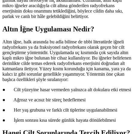
günlük hayatı neredeyse hiç aksatmaması. Uzmanlar, altın kaplı
mikro iğneler aracılığıyla cilt altına gönderilen radyofrekans
enerjisinin doku onarımını tetiklediğini, böylece cildin daha sıkı,
parlak ve canlı bir hâle gelebildiğini belirtiyor.
Altın İğne Uygulaması Nedir?
Altın iğne, halk arasında bu adla bilinse de tıbbi literatürde iğneli
radyofrekans ya da fraksiyonel radyofrekans olarak geçen bir cilt
gençleştirme yöntemidir. Uygulamada uç kısmında çok sayıda altın
kaplı mikro iğne bulunan bir cihaz kullanılıyor. Bu iğneler belirlenen
derinlikte cilde temas ederek radyofrekans enerjisini doğrudan alt
katmanlara iletiyor. Yüzey kısmı korunduğu için kanama, yara ya da
kalıcı iz gibi sorunlar genellikle yaşanmıyor. Yöntemin öne çıkan
başlıca özellikleri şöyle sıralanıyor:
●
Cilt yüzeyine hasar vermeden yalnızca alt dokulara etki etmesi
●
Ağrısız ve acısız bir süreç hedeflemesi
●
Her yaş grubuna ve farklı cilt tiplerine uygulanabilmesi
●
İşlem sonrası kısa sürede günlük hayata dönülebilmesi
Hangi Cilt Sorunlarında Tercih Ediliyor?