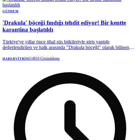
dışında? Kimler yararlanabilecek? İşte detaylar…
GÜNDEM
'Drakula' böceği fındığı tehdit ediyor! Bir kentte
karantina başlatıldı
Türkiye'ye yıllar önce ithal süs bitkileriyle giriş yaptığı
değerlendirilen ve halk arasında "Drakula böceği" olarak bilinen
Turunçgil Teke Böceği, Karadeniz'in en önemli geçim
kaynaklarından fındığı tehdit etmeyi sürdürüyor. Trabzon'da
14816
Görüntüleme
HABERVITRINI
başlayan mücadele devam ederken, böceğin son olarak Rize'de
görülmesi üzerine bölgede karantina tedbirleri uygulamaya alındı.