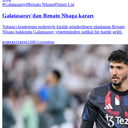
#
Galatasaray
#
Renato Nhaga
#
Süper Lig
Galatasaray'dan Renato Nhaga kararı
Yabancı kontenjanı nedeniyle kiralık gönderilmesi planlanan Renato
Nhaga hakkında Galatasaray yönetiminden radikal bir hamle geldi.
12680
Görüntüleme
HABERVITRINI