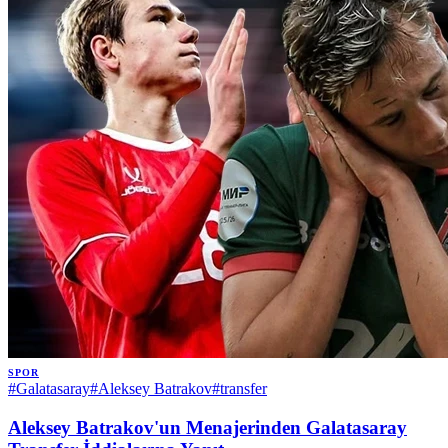
SPOR
#
Galatasaray
#
Aleksey Batrakov
#
transfer
Aleksey Batrakov'un Menajerinden Galatasaray