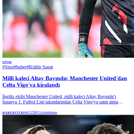
SPOR
#
Spor
#
haber
#
Kültür Sanat
Milli kaleci Altay Bayındır, Manchester United'dan
Celta Vigo'ya kiralandı
İngiliz ekibi Manchester United, milli kaleci Altay Bayındır'ı
İspanya 1. Futbol Ligi takımlarından Celta Vigo'ya satın alma
opsiyonuyla kiraladı. | Anadolu Ajansı
12260
Görüntüleme
HABERVITRINI