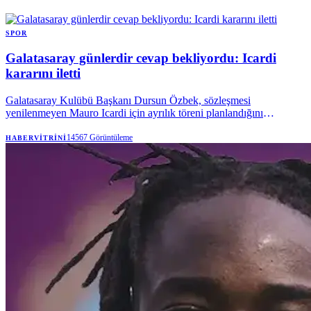
SPOR
Galatasaray günlerdir cevap bekliyordu: Icardi
kararını iletti
Galatasaray Kulübü Başkanı Dursun Özbek, sözleşmesi
yenilenmeyen Mauro Icardi için ayrılık töreni planlandığını
yapıldığını açıklamıştı. Villarreal maçına davet edilen Arjantinli
futbolcunun, bu davete rağmen kulübe beklenmedik bir dönüş
14567
Görüntüleme
HABERVITRINI
yaptığı konuşuluyor.