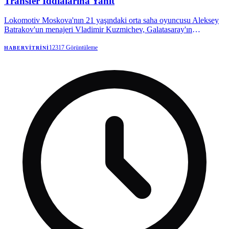
Transfer İddialarına Yanıt
Lokomotiv Moskova'nın 21 yaşındaki orta saha oyuncusu Aleksey
Batrakov'un menajeri Vladimir Kuzmichev, Galatasaray'ın
oyuncuyla ilgilendiğini doğruladı. Kuzmichev, şu an için resmi bir
teklif olmadığını, sadece bir niyet mektubu gönderildiğini belirterek,
12317
Görüntüleme
HABERVITRINI
transfer komisyonu iddialarını yalanladı.