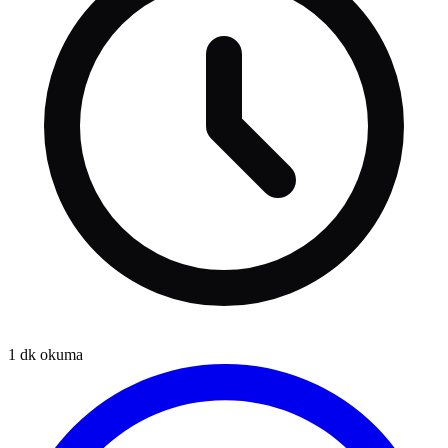
1
dk okuma