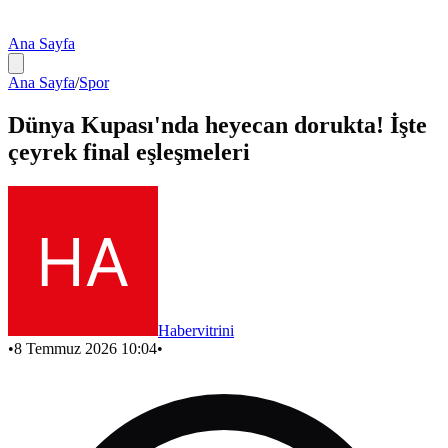
Ana Sayfa
Ana Sayfa
/
Spor
Dünya Kupası'nda heyecan dorukta! İşte
çeyrek final eşleşmeleri
Habervitrini
•
8 Temmuz 2026 10:04
•