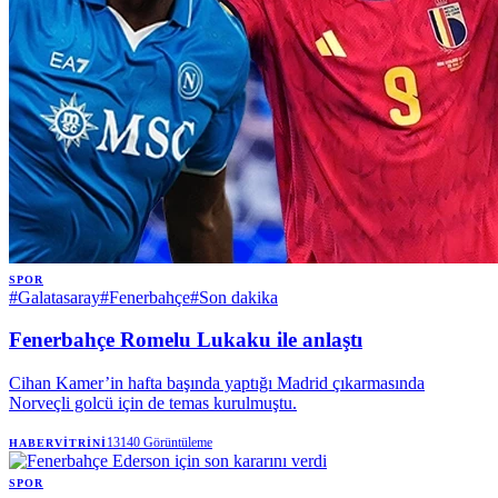
SPOR
#
Galatasaray
#
Fenerbahçe
#
Son dakika
Fenerbahçe Romelu Lukaku ile anlaştı
Cihan Kamer’in hafta başında yaptığı Madrid çıkarmasında
Norveçli golcü için de temas kurulmuştu.
13140
Görüntüleme
HABERVITRINI
SPOR