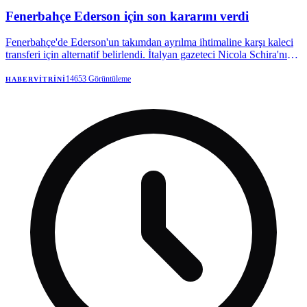
Fenerbahçe Ederson için son kararını verdi
Fenerbahçe'de Ederson'un takımdan ayrılma ihtimaline karşı kaleci
transferi için alternatif belirlendi. İtalyan gazeteci Nicola Schira'nın
haberine göre sarı-lacivertliler, Napoli forması giyen Vanja
Milinkovic-Savic için bilgi aldı.
14653
Görüntüleme
HABERVITRINI