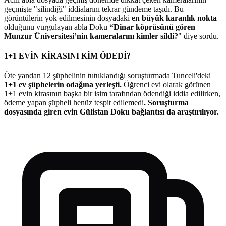
geçmişte "silindiği" iddialarını tekrar gündeme taşıdı. Bu
görüntülerin yok edilmesinin dosyadaki
en büyük karanlık nokta
olduğunu vurgulayan abla Doku
“Dinar köprüsünü gören
Munzur Üniversitesi’nin kameralarını kimler sildi?
" diye sordu.
1+1 EVİN KİRASINI KİM ÖDEDİ?
Öte yandan 12 şüphelinin tutuklandığı soruşturmada Tunceli'deki
1+1 ev şüphelerin odağına yerleşti.
Öğrenci evi olarak görünen
1+1 evin kirasının başka bir isim tarafından ödendiği iddia edilirken,
ödeme yapan şüpheli henüz tespit edilemedi
. Soruşturma
dosyasında giren evin Gülistan Doku bağlantısı da araştırılıyor.