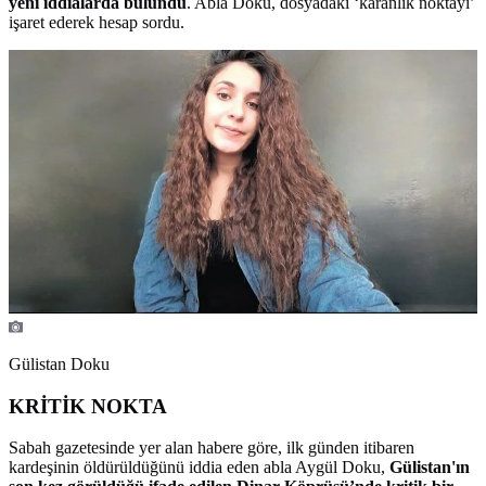
yeni iddialarda bulundu
. Abla Doku, dosyadaki ‘karanlık noktayı’
işaret ederek hesap sordu.
Gülistan Doku
KRİTİK NOKTA
Sabah gazetesinde yer alan habere göre, ilk günden itibaren
kardeşinin öldürüldüğünü iddia eden abla Aygül Doku,
Gülistan'ın