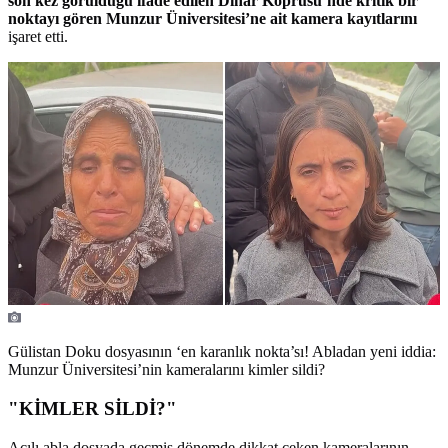
son kez görüldüğü ifade edilen Dinar Köprüsü’nde kritik bir
noktayı gören Munzur Üniversitesi’ne ait kamera kayıtlarını
işaret etti.
Gülistan Doku dosyasının ‘en karanlık nokta’sı! Abladan yeni iddia:
Munzur Üniversitesi’nin kameralarını kimler sildi?
"KİMLER SİLDİ?"
Acılı abla dosyada geçmiş dönemde dikkat çeken kameralarının