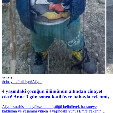
ASAYIŞ
#
cinayet
#
Polisiye
#
Afyon
4 yaşındaki çocuğun ölümünün altından cinayet
çıktı! Anne 3 gün sonra katil üvey babayla evlenmiş
Afyonkarahisar'da yüksekten düştüğü belirtilerek hastaneye
kaldırılan ve yaşamını yitiren 4 yaşındaki Yunus Emre Yakar'ın