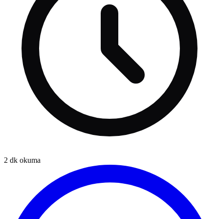
2
dk okuma