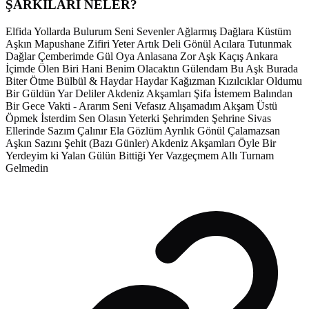
ŞARKILARI NELER?
Elfida Yollarda Bulurum Seni Sevenler Ağlarmış Dağlara Küstüm
Aşkın Mapushane Zifiri Yeter Artık Deli Gönül Acılara Tutunmak
Dağlar Çemberimde Gül Oya Anlasana Zor Aşk Kaçış Ankara
İçimde Ölen Biri Hani Benim Olacaktın Gülendam Bu Aşk Burada
Biter Ötme Bülbül & Haydar Haydar Kağızman Kızılcıklar Oldumu
Bir Güldün Yar Deliler Akdeniz Akşamları Şifa İstemem Balından
Bir Gece Vakti - Ararım Seni Vefasız Alışamadım Akşam Üstü
Öpmek İsterdim Sen Olasın Yeterki Şehrimden Şehrine Sivas
Ellerinde Sazım Çalınır Ela Gözlüm Ayrılık Gönül Çalamazsan
Aşkın Sazını Şehit (Bazı Günler) Akdeniz Akşamları Öyle Bir
Yerdeyim ki Yalan Gülün Bittiği Yer Vazgeçmem Allı Turnam
Gelmedin