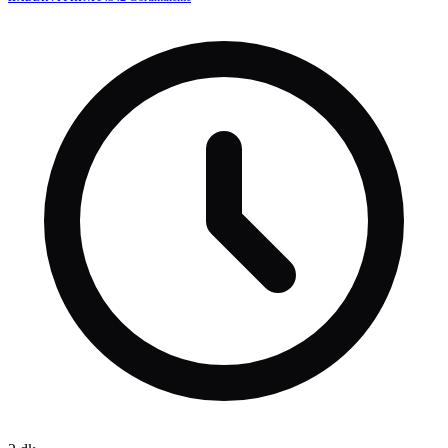
Nuri Şahin, Cengiz Ünder, Gülşen ve Orhan Gencebay gibi
tanınmış isimlerin bulunduğu kişilerin, derneğin ilk listesinde
olmasına rağmen MASAK raporunda yer almadığını ortaya koydu.