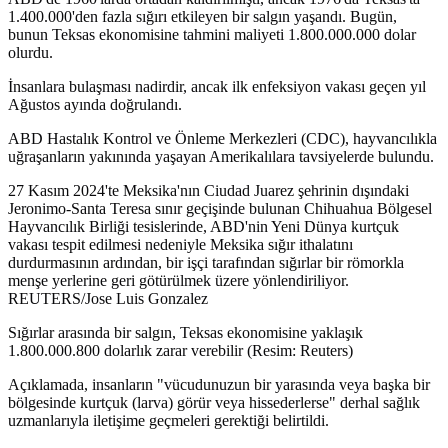
1.400.000'den fazla sığırı etkileyen bir salgın yaşandı. Bugün,
bunun Teksas ekonomisine tahmini maliyeti 1.800.000.000 dolar
olurdu.
İnsanlara bulaşması nadirdir, ancak ilk enfeksiyon vakası geçen yıl
Ağustos ayında doğrulandı.
ABD Hastalık Kontrol ve Önleme Merkezleri (CDC), hayvancılıkla
uğraşanların yakınında yaşayan Amerikalılara tavsiyelerde bulundu.
27 Kasım 2024'te Meksika'nın Ciudad Juarez şehrinin dışındaki
Jeronimo-Santa Teresa sınır geçişinde bulunan Chihuahua Bölgesel
Hayvancılık Birliği tesislerinde, ABD'nin Yeni Dünya kurtçuk
vakası tespit edilmesi nedeniyle Meksika sığır ithalatını
durdurmasının ardından, bir işçi tarafından sığırlar bir römorkla
menşe yerlerine geri götürülmek üzere yönlendiriliyor.
REUTERS/Jose Luis Gonzalez
Sığırlar arasında bir salgın, Teksas ekonomisine yaklaşık
1.800.000.800 dolarlık zarar verebilir (Resim: Reuters)
Açıklamada, insanların "vücudunuzun bir yarasında veya başka bir
bölgesinde kurtçuk (larva) görür veya hissederlerse" derhal sağlık
uzmanlarıyla iletişime geçmeleri gerektiği belirtildi.