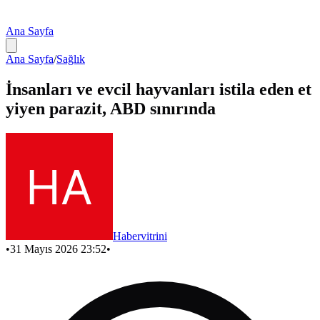
Ana Sayfa
Ana Sayfa
/
Sağlık
İnsanları ve evcil hayvanları istila eden et
yiyen parazit, ABD sınırında
Habervitrini
•
31 Mayıs 2026 23:52
•