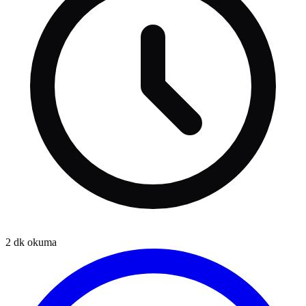
2
dk okuma