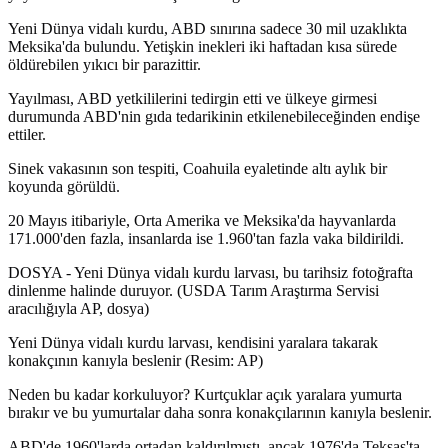
Yeni Dünya vidalı kurdu, ABD sınırına sadece 30 mil uzaklıkta
Meksika'da bulundu. Yetişkin inekleri iki haftadan kısa sürede
öldürebilen yıkıcı bir parazittir.
Yayılması, ABD yetkililerini tedirgin etti ve ülkeye girmesi
durumunda ABD'nin gıda tedarikinin etkilenebileceğinden endişe
ettiler.
Sinek vakasının son tespiti, Coahuila eyaletinde altı aylık bir
koyunda görüldü.
20 Mayıs itibariyle, Orta Amerika ve Meksika'da hayvanlarda
171.000'den fazla, insanlarda ise 1.960'tan fazla vaka bildirildi.
DOSYA - Yeni Dünya vidalı kurdu larvası, bu tarihsiz fotoğrafta
dinlenme halinde duruyor. (USDA Tarım Araştırma Servisi
aracılığıyla AP, dosya)
Yeni Dünya vidalı kurdu larvası, kendisini yaralara takarak
konakçının kanıyla beslenir (Resim: AP)
Neden bu kadar korkuluyor? Kurtçuklar açık yaralara yumurta
bırakır ve bu yumurtalar daha sonra konakçılarının kanıyla beslenir.
ABD'de 1960'larda ortadan kaldırılmıştı, ancak 1976'da Teksas'ta