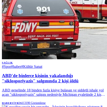
SAĞLIK
#
Spor
#
haber
#
Kültür Sanat
ABD'de binlerce kişinin yakalandığı
"siklosporiyazis" salgınında 2 kişi öldü
ABD genelinde 18 binden fazla kişiye bulaşan ve şiddetli ishale yol
açan "siklosporiyazis" salgını nedeniyle Michigan eyaletinde 2 kişi
hayatını kaybetti. | Anadolu Ajansı
13190
Görüntüleme
HABERVITRINI