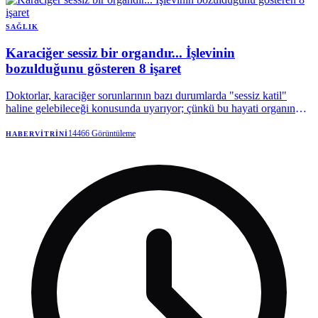
SAĞLIK
Karaciğer sessiz bir organdır... İşlevinin
bozulduğunu gösteren 8 işaret
Doktorlar, karaciğer sorunlarının bazı durumlarda "sessiz katil"
haline gelebileceği konusunda uyarıyor; çünkü bu hayati organın
hastalıkları, vücutta geri dönüşü olmayan değişiklikler meydana
gelene kadar tespit edilmesi zordur.
14466
Görüntüleme
HABERVITRINI