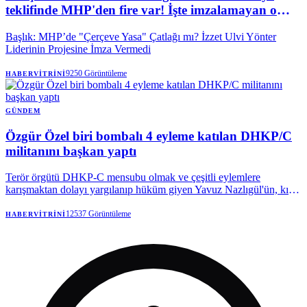
teklifinde MHP'den fire var! İşte imzalamayan o
isim
Başlık: MHP’de "Çerçeve Yasa" Çatlağı mı? İzzet Ulvi Yönter
Liderinin Projesine İmza Vermedi
9250
Görüntüleme
HABERVITRINI
GÜNDEM
Özgür Özel biri bombalı 4 eyleme katılan DHKP/C
militanını başkan yaptı
Terör örgütü DHKP-C mensubu olmak ve çeşitli eylemlere
karışmaktan dolayı yargılanıp hüküm giyen Yavuz Nazlıgül'ün, kısa
süre önce Özgür Özel ve ekibi tarafından kurulan Yeni Parti'de
İstanbul Fatih İlçe Başkanı olarak atandığı duyuruldu. Nazlıgül'ün,
12537
Görüntüleme
HABERVITRINI
1996, 1998 ve 2000'de örgüt adına gerçekleştirdiği 4 farklı saldırı ve
eylemi tespit edildi.