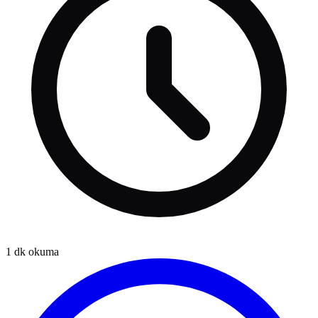
1
dk okuma