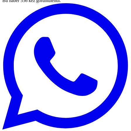
Bu haber
556
kez görüntülendi.