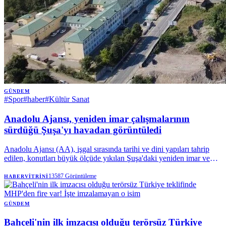
GÜNDEM
#
Spor
#
haber
#
Kültür Sanat
Anadolu Ajansı, yeniden imar çalışmalarının
sürdüğü Şuşa'yı havadan görüntüledi
Anadolu Ajansı (AA), işgal sırasında tarihi ve dini yapıları tahrip
edilen, konutları büyük ölçüde yıkılan Şuşa'daki yeniden imar ve
restorasyon sürecini havadan görüntüledi. | Anadolu Ajansı
13587
Görüntüleme
HABERVITRINI
GÜNDEM
Bahçeli'nin ilk imzacısı olduğu terörsüz Türkiye