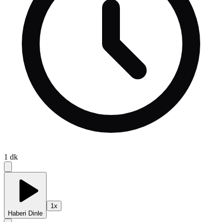
1
dk
1
x
Haberi Dinle