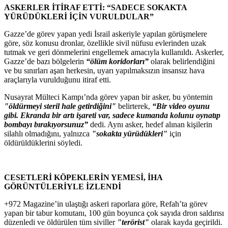
ASKERLER İTİRAF ETTİ: “SADECE SOKAKTA
YÜRÜDÜKLERİ İÇİN VURULDULAR”
Gazze’de görev yapan yedi İsrail askeriyle yapılan görüşmelere
göre, söz konusu dronlar, özellikle sivil nüfusu evlerinden uzak
tutmak ve geri dönmelerini engellemek amacıyla kullanıldı. Askerler,
Gazze’de bazı bölgelerin
“ölüm koridorları”
olarak belirlendiğini
ve bu sınırları aşan herkesin, uyarı yapılmaksızın insansız hava
araçlarıyla vurulduğunu itiraf etti.
Nusayrat Mülteci Kampı’nda görev yapan bir asker, bu yöntemin
"öldürmeyi steril hale getirdiğini"
belirterek,
“Bir video oyunu
gibi. Ekranda bir artı işareti var, sadece kumanda kolunu oynatıp
bombayı bırakıyorsunuz”
dedi. Aynı asker, hedef alınan kişilerin
silahlı olmadığını, yalnızca
"sokakta yürüdükleri"
için
öldürüldüklerini söyledi.
CESETLERİ KÖPEKLERİN YEMESİ, İHA
GÖRÜNTÜLERİYLE İZLENDİ
+972 Magazine’in ulaştığı askeri raporlara göre, Refah’ta görev
yapan bir tabur komutanı, 100 gün boyunca çok sayıda dron saldırısı
düzenledi ve öldürülen tüm siviller
"terörist"
olarak kayda geçirildi.