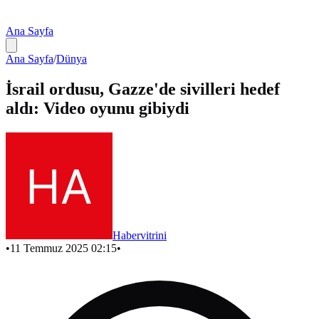
Ana Sayfa
Ana Sayfa
/
Dünya
İsrail ordusu, Gazze'de sivilleri hedef
aldı: Video oyunu gibiydi
Habervitrini
•
11 Temmuz 2025 02:15
•