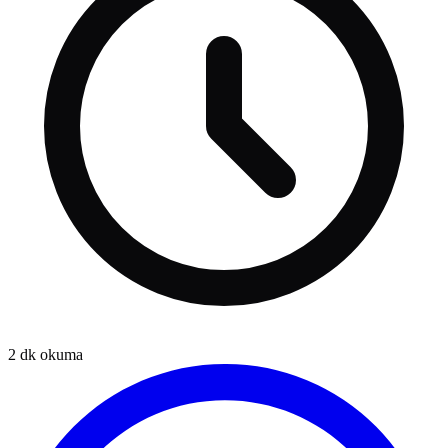
2
dk okuma