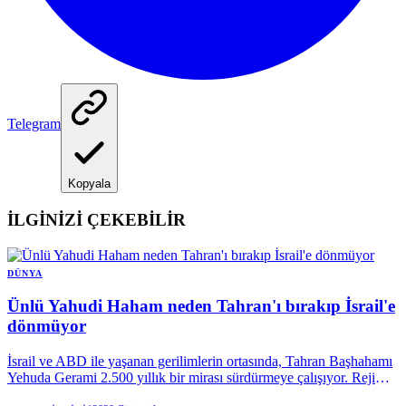
Telegram
Kopyala
İLGİNİZİ ÇEKEBİLİR
DÜNYA
Ünlü Yahudi Haham neden Tahran'ı bırakıp İsrail'e
dönmüyor
İsrail ve ABD ile yaşanan gerilimlerin ortasında, Tahran Başhahamı
Yehuda Gerami 2.500 yıllık bir mirası sürdürmeye çalışıyor. Rejimin
katı kuralları ile dinî kimlik arasında kalan Gerami ve cemaati, Orta