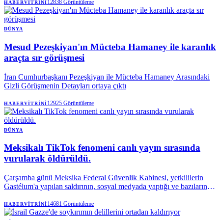
Doğu’daki en dikkat çekici yaşam mücadelelerinden birini veriyor.
12838
Görüntüleme
HABERVITRINI
DÜNYA
Mesud Pezeşkiyan'ın Mücteba Hamaney ile karanlık
araçta sır görüşmesi
İran Cumhurbaşkanı Pezeşkiyan ile Mücteba Hamaney Arasındaki
Gizli Görüşmenin Detayları ortaya çıktı
12925
Görüntüleme
HABERVITRINI
DÜNYA
Meksikalı TikTok fenomeni canlı yayın sırasında
vurularak öldürüldü.
Çarşamba günü Meksika Federal Güvenlik Kabinesi, yetkililerin
Gastélum'a yapılan saldırının, sosyal medyada yaptığı ve bazılarında
(Gastélum'un) bir suç örgütünün bir fraksiyonuna atıfta bulunduğu
"çeşitli paylaşımlarla" bağlantılı olup olmadığını araştırdığını
14681
Görüntüleme
HABERVITRINI
söyledi.