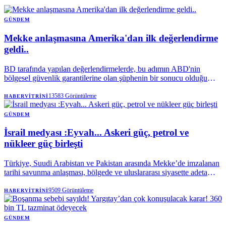
GÜNDEM
Mekke anlaşmasına Amerika'dan ilk değerlendirme
geldi..
BD tarafında yapılan değerlendirmelerde, bu adımın ABD'nin
bölgesel güvenlik garantilerine olan şüphenin bir sonucu olduğu
vurgulanıyor. Washinton merkezli analistler (örneğin Atlantic
Council ve RUSI), bu paktı direkt bir düşmanlık olarak görmekten
13583
Görüntüleme
HABERVITRINI
ziyade; bölge ülkelerinin kendi savunma yükünü sırtlanma arzusu
olarak okuyor.
GÜNDEM
İsrail medyası :Eyvah... Askeri güç, petrol ve
nükleer güç birleşti
Türkiye, Suudi Arabistan ve Pakistan arasında Mekke’de imzalanan
tarihi savunma anlaşması, bölgede ve uluslararası siyasette adeta
deprem etkisi yaptı.
9509
Görüntüleme
HABERVITRINI
GÜNDEM