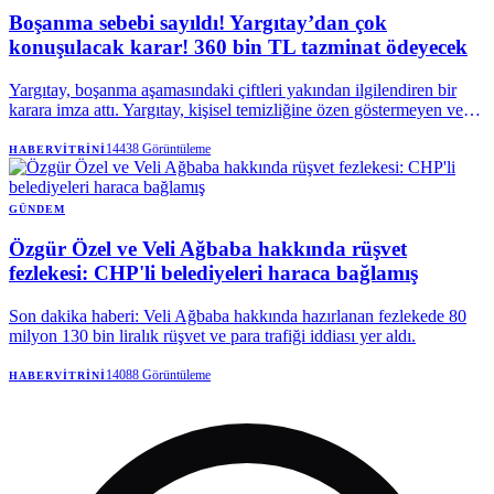
Boşanma sebebi sayıldı! Yargıtay’dan çok
konuşulacak karar! 360 bin TL tazminat ödeyecek
Yargıtay, boşanma aşamasındaki çiftleri yakından ilgilendiren bir
karara imza attı. Yargıtay, kişisel temizliğine özen göstermeyen ve
çevreye rahatsızlık verecek şekilde ter kokan, duş almayan erkeği
tam kusurlu buldu. Mahkeme, 360 bin lira tazminata hükmeden Aile
14438
Görüntüleme
HABERVITRINI
Mahkemesi’nin kararını onadı.
GÜNDEM
Özgür Özel ve Veli Ağbaba hakkında rüşvet
fezlekesi: CHP'li belediyeleri haraca bağlamış
Son dakika haberi: Veli Ağbaba hakkında hazırlanan fezlekede 80
milyon 130 bin liralık rüşvet ve para trafiği iddiası yer aldı.
14088
Görüntüleme
HABERVITRINI