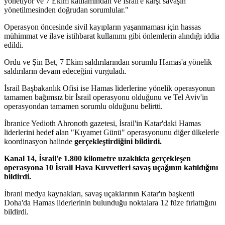
yönetiyor ve 7 Ekim katliamından ve İsrail'e karşı savaşın
yönetilmesinden doğrudan sorumlular."
Operasyon öncesinde sivil kayıpların yaşanmaması için hassas
mühimmat ve ilave istihbarat kullanımı gibi önlemlerin alındığı iddia
edildi.
Ordu ve Şin Bet, 7 Ekim saldırılarından sorumlu Hamas'a yönelik
saldırıların devam edeceğini vurguladı.
İsrail Başbakanlık Ofisi ise Hamas liderlerine yönelik operasyonun
tamamen bağımsız bir İsrail operasyonu olduğunu ve Tel Aviv'in
operasyondan tamamen sorumlu olduğunu belirtti.
İbranice Yedioth Ahronoth gazetesi, İsrail'in Katar'daki Hamas
liderlerini hedef alan "Kıyamet Günü" operasyonunu diğer ülkelerle
koordinasyon halinde
gerçekleştirdiğini bildirdi.
Kanal 14, İsrail'e 1.800 kilometre uzaklıkta gerçekleşen
operasyona 10 İsrail Hava Kuvvetleri savaş uçağının katıldığını
bildirdi.
İbrani medya kaynakları, savaş uçaklarının Katar'ın başkenti
Doha'da Hamas liderlerinin bulunduğu noktalara 12 füze fırlattığını
bildirdi.