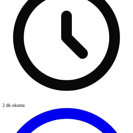
2
dk okuma