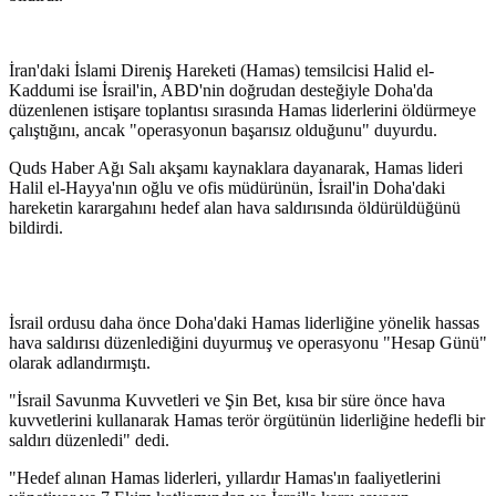
İran'daki İslami Direniş Hareketi (Hamas) temsilcisi Halid el-
Kaddumi ise İsrail'in, ABD'nin doğrudan desteğiyle Doha'da
düzenlenen istişare toplantısı sırasında Hamas liderlerini öldürmeye
çalıştığını, ancak "operasyonun başarısız olduğunu" duyurdu.
Quds Haber Ağı Salı akşamı kaynaklara dayanarak, Hamas lideri
Halil el-Hayya'nın oğlu ve ofis müdürünün, İsrail'in Doha'daki
hareketin karargahını hedef alan hava saldırısında öldürüldüğünü
bildirdi.
İsrail ordusu daha önce Doha'daki Hamas liderliğine yönelik hassas
hava saldırısı düzenlediğini duyurmuş ve operasyonu "Hesap Günü"
olarak adlandırmıştı.
"İsrail Savunma Kuvvetleri ve Şin Bet, kısa bir süre önce hava
kuvvetlerini kullanarak Hamas terör örgütünün liderliğine hedefli bir
saldırı düzenledi" dedi.
"Hedef alınan Hamas liderleri, yıllardır Hamas'ın faaliyetlerini