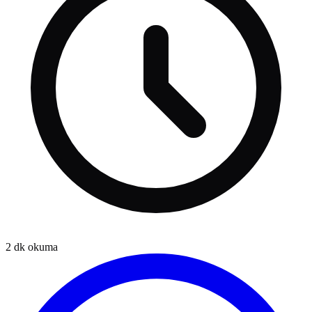
2
dk okuma