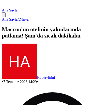
Ana Sayfa
Ana Sayfa
/
Dünya
Macron'un otelinin yakınlarında
patlama! Şam'da sıcak dakikalar
Habervitrini
•
7 Temmuz 2026 14:29
•