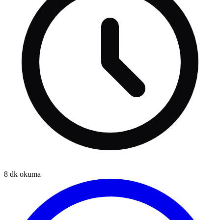
8
dk okuma