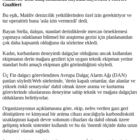
Gualtieri
Bu eşik, Maldiv denizcilik yetkililerinden özel izin gerektiriyor ve
tur operatörü buna 'asla izin vermezdi' dedi.
Bayan Stella, dalışın, standart derinliklerde mercan örneklemesi
yapmaya odaklanan bilimsel bir araştırma gezisi için planlanandan
çok daha kapsamlı olduğunu da sözlerine ekledi.
Kadın, kurbanların deneyimli dalgıçlar olduğunu ancak kullanılan
ekipmanın derin mağara gezileri için uygun teknik ekipman yerine
standart hobi amaçlı ekipman gibi göründüğünü söyledi.
Üç Fin dalgıcı görevlendiren Avrupa Dalgıç Alarm Ağı (DAN)
şunları söyledi:Web sitelerinde, 'derin kapalı ortamlar, dar alanlar ve
yüksek riskli senaryolar' dahil olmak üzere arama ve kurtarma
görevlerinde uluslararası deneyime sahip teknik ve mağara dalgıçları
olduklarını belirtiyorlar.
Organizasyonun açıklamasına göre, ekip, nefes verilen gazı geri
dönüştüren ve kimyasal bir arıtma cihazı aracılığıyla karbondioksiti
uzaklaştıran kapalı devre solunum cihazları da dahil olmak üzere
gelişmiş teknik sistemler kullandı ve bu da 'önemli ölçüde daha uzun
dalışlara' olanak sağladı.