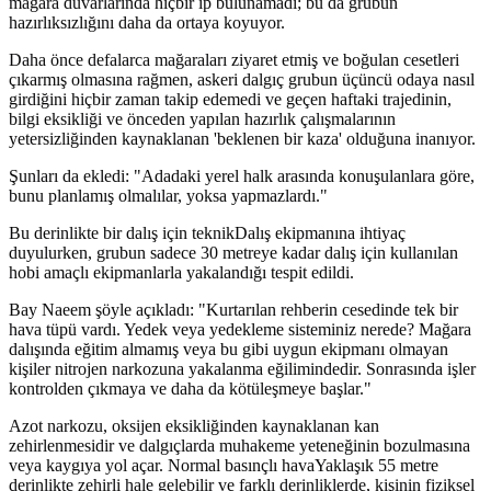
mağara duvarlarında hiçbir ip bulunamadı; bu da grubun
hazırlıksızlığını daha da ortaya koyuyor.
Daha önce defalarca mağaraları ziyaret etmiş ve boğulan cesetleri
çıkarmış olmasına rağmen, askeri dalgıç grubun üçüncü odaya nasıl
girdiğini hiçbir zaman takip edemedi ve geçen haftaki trajedinin,
bilgi eksikliği ve önceden yapılan hazırlık çalışmalarının
yetersizliğinden kaynaklanan 'beklenen bir kaza' olduğuna inanıyor.
Şunları da ekledi: "Adadaki yerel halk arasında konuşulanlara göre,
bunu planlamış olmalılar, yoksa yapmazlardı."
Bu derinlikte bir dalış için teknikDalış ekipmanına ihtiyaç
duyulurken, grubun sadece 30 metreye kadar dalış için kullanılan
hobi amaçlı ekipmanlarla yakalandığı tespit edildi.
Bay Naeem şöyle açıkladı: "Kurtarılan rehberin cesedinde tek bir
hava tüpü vardı. Yedek veya yedekleme sisteminiz nerede? Mağara
dalışında eğitim almamış veya bu gibi uygun ekipmanı olmayan
kişiler nitrojen narkozuna yakalanma eğilimindedir. Sonrasında işler
kontrolden çıkmaya ve daha da kötüleşmeye başlar."
Azot narkozu, oksijen eksikliğinden kaynaklanan kan
zehirlenmesidir ve dalgıçlarda muhakeme yeteneğinin bozulmasına
veya kaygıya yol açar. Normal basınçlı havaYaklaşık 55 metre
derinlikte zehirli hale gelebilir ve farklı derinliklerde, kişinin fiziksel