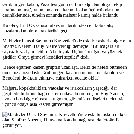
Grubun geri kalanı, Pazartesi günü üç Fin dalgıçtan oluşan ekip
tarafından, mağaranın tamamen karanlık olan üçüncü odasının
derinliklerinde, tünelin sonunda mahsur kalmış halde bulundu.
Bu olay, Hint Okyanusu ülkesinin tarihindeki en kötü dalış
kazalarından biri olarak tarihe geçti.
Maldivler Ulusal Savunma Kuvvetleri'nde eski bir askeri dalgıç olan
Shafraz Naeem, Daily Mail'e verdiği demeçte, "Bu mağaraları
sayısız kez ziyaret ettim. Akıntı yok. Üçüncü mağaraya yüzerek
girdiler. Oraya girmeyi kendileri seçtiler" dedi.
'Bence eğitmen kasten gruptan uzaklaştı. Belki de nefesi bitmeden
önce hızla uzaklaştı. Grubun geri kalanı o üçüncü odada öldü ve
Benedetti de dışarı çıkmaya çalışırken geçitte öldü.'
Mağara, köpekbalıkları, vatozlar ve ıstakozların yaşadığı, dar
geçitlerle birbirine bağlı üç ayrı odaya bölünmüştür. Bay Naeem,
uzman bir dalgıç olmasına rağmen, güvenlik endişeleri nedeniyle
üçüncü odaya asla kasten girmemiştir.