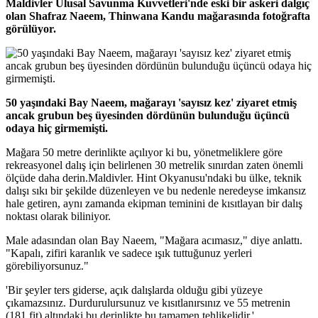
Maldivler Ulusal Savunma Kuvvetleri'nde eski bir askeri dalgıç
olan Shafraz Naeem, Thinwana Kandu mağarasında fotoğrafta
görülüyor.
50 yaşındaki Bay Naeem, mağarayı 'sayısız kez' ziyaret etmiş
ancak grubun beş üyesinden dördünün bulunduğu üçüncü
odaya hiç girmemişti.
Mağara 50 metre derinlikte açılıyor ki bu, yönetmeliklere göre
rekreasyonel dalış için belirlenen 30 metrelik sınırdan zaten önemli
ölçüde daha derin.Maldivler. Hint Okyanusu'ndaki bu ülke, teknik
dalışı sıkı bir şekilde düzenleyen ve bu nedenle neredeyse imkansız
hale getiren, aynı zamanda ekipman teminini de kısıtlayan bir dalış
noktası olarak biliniyor.
Male adasından olan Bay Naeem, "Mağara acımasız," diye anlattı.
"Kapalı, zifiri karanlık ve sadece ışık tuttuğunuz yerleri
görebiliyorsunuz."
'Bir şeyler ters giderse, açık dalışlarda olduğu gibi yüzeye
çıkamazsınız. Durdurulursunuz ve kısıtlanırsınız ve 55 metrenin
(181 fit) altındaki bu derinlikte bu tamamen tehlikelidir.'