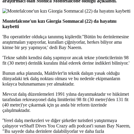
araştırmacı olan Monica Montefalcone olduğu açıklandı.
Montefalcone'un kızı Giorgia Sommacal (22) da hayatını
kaybetti
'Bu operatörler oldukça tanınmış kişilerdir.''Bütün bu derinlemesine
araştırmaları yapıyorlar, kuralları çiğniyorlar, herkes biliyor ama
kimse bir şey yapmıyor,' dedi Bay Naeem.
'Tekne sahibi kendisi dalış yapmıyor ancak tekne yöneticilerinin 98
fit (30 metre) derinlik kuralını ihlal ederek derine indikleri biliniyor.'
Bunun arka planında, Maldivler'in teknik dalışın yasak olduğu
dünyadaki tek dalış noktası olması ve bu nedenle ekipmanların
kolayca bulunamaması yer almaktadır.
Mevcut dalış düzenlemeleri 1991 yılına dayanmaktadır ve hükümet
tarafından rekreasyonel dalış limitlerini 98 fit (30 metre)'den 131 fit
(40 metre)'ye çıkarmak için şu anda bir reform üzerinde
çalışılmaktadır.
'Yerel dalış merkezleri ve diğer şirketler turistleri yatıştırmaya
çalışıyor veShaff Dives You Crazy adlı podcast'i sunan Bay Naeem,
"Bu sayede daha derinlere dalabiliyorlar ve daha fazla