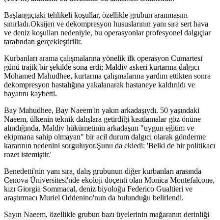
Başlangıçtaki tehlikeli koşullar, özellikle grubun aranmasını
sınırladı.Oksijen ve dekompresyon hususlarının yanı sıra sert hava
ve deniz koşulları nedeniyle, bu operasyonlar profesyonel dalgıçlar
tarafından gerçekleştirilir.
Kurbanları arama çalışmalarına yönelik ilk operasyon Cumartesi
günü trajik bir şekilde sona erdi; Maldiv askeri kurtarma dalgıcı
Mohamed Mahudhee, kurtarma çalışmalarına yardım ettikten sonra
dekompresyon hastalığına yakalanarak hastaneye kaldırıldı ve
hayatını kaybetti.
Bay Mahudhee, Bay Naeem'in yakın arkadaşıydı. 50 yaşındaki
Naeem, ülkenin teknik dalışlara getirdiği kısıtlamalar göz önüne
alındığında, Maldiv hükümetinin arkadaşını "uygun eğitim ve
ekipmana sahip olmayan" bir acil durum dalgıcı olarak gönderme
kararının nedenini sorguluyor.Şunu da ekledi: 'Belki de bir politikacı
rozet istemiştir.'
Benedetti'nin yanı sıra, dalış grubunun diğer kurbanları arasında
Cenova Üniversitesi'nde ekoloji doçenti olan Monica Montefalcone,
kızı Giorgia Sommacal, deniz biyoloğu Federico Gualtieri ve
araştırmacı Muriel Oddenino'nun da bulunduğu belirlendi.
Sayın Naeem, özellikle grubun bazı üyelerinin mağaranın derinliği