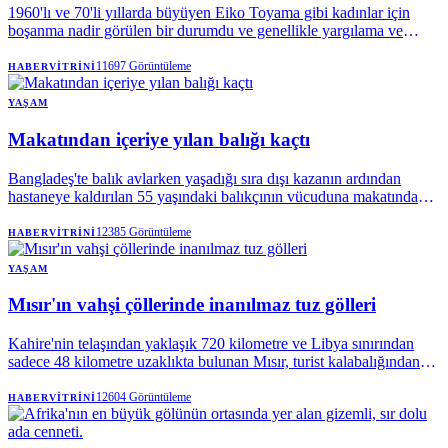
1960'lı ve 70'li yıllarda büyüyen Eiko Toyama gibi kadınlar için
boşanma nadir görülen bir durumdu ve genellikle yargılama ve
utançla karşılanıyordu.
11697
Görüntüleme
HABERVITRINI
YAŞAM
Makatından içeriye yılan balığı kaçtı
Bangladeş'te balık avlarken yaşadığı sıra dışı kazanın ardından
hastaneye kaldırılan 55 yaşındaki balıkçının vücuduna makatından
giren yılan balığı, acil ameliyatla çıkarıldı.
12385
Görüntüleme
HABERVITRINI
YAŞAM
Mısır'ın vahşi çöllerinde inanılmaz tuz gölleri
Kahire'nin telaşından yaklaşık 720 kilometre ve Libya sınırından
sadece 48 kilometre uzaklıkta bulunan Mısır, turist kalabalığından
sıyrılıp keşfedilmemişliğin büyüsünü korumayı başarmış bir hazine
saklıyor. Batı Çölü'nün bu ücra köşesine ulaşmanın tek yolu,
12604
Görüntüleme
HABERVITRINI
başkentten gece yolculuğu yapacak bir minibüs kiralamaktır.