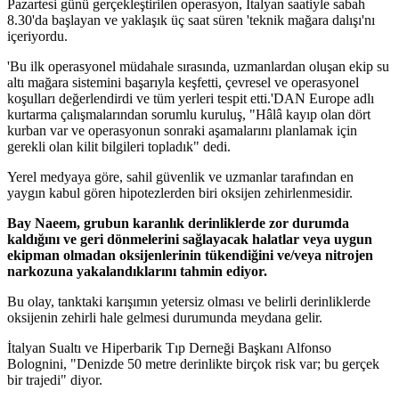
Pazartesi günü gerçekleştirilen operasyon, İtalyan saatiyle sabah
8.30'da başlayan ve yaklaşık üç saat süren 'teknik mağara dalışı'nı
içeriyordu.
'Bu ilk operasyonel müdahale sırasında, uzmanlardan oluşan ekip su
altı mağara sistemini başarıyla keşfetti, çevresel ve operasyonel
koşulları değerlendirdi ve tüm yerleri tespit etti.'DAN Europe adlı
kurtarma çalışmalarından sorumlu kuruluş, "Hâlâ kayıp olan dört
kurban var ve operasyonun sonraki aşamalarını planlamak için
gerekli olan kilit bilgileri topladık" dedi.
Yerel medyaya göre, sahil güvenlik ve uzmanlar tarafından en
yaygın kabul gören hipotezlerden biri oksijen zehirlenmesidir.
Bay Naeem, grubun karanlık derinliklerde zor durumda
kaldığını ve geri dönmelerini sağlayacak halatlar veya uygun
ekipman olmadan oksijenlerinin tükendiğini ve/veya nitrojen
narkozuna yakalandıklarını tahmin ediyor.
Bu olay, tanktaki karışımın yetersiz olması ve belirli derinliklerde
oksijenin zehirli hale gelmesi durumunda meydana gelir.
İtalyan Sualtı ve Hiperbarik Tıp Derneği Başkanı Alfonso
Bolognini, "Denizde 50 metre derinlikte birçok risk var; bu gerçek
bir trajedi" diyor.