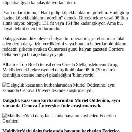
köpekbalığıyla karşılaşabiliyorlar" dedi.
'Yani onlar için bu, "Hadi gidip köpekbalıklarını görelim. Hadi gidip
hazine köpekbalıklarını görelim" demek. Birçok tekne yasal 98 fitin
altına iniyor, birçoğu 131 fit veya 164 fite kadar çıkıyor. Ama bu,
hayatı tehdit eden bir durumdu.'
Dalış gezisini düzenleyen İtalyan tur operatörü, yerel sınırları ihlal
eden derin dalışa izin verdiklerini veya bundan haberdar olduklarını
reddetti; şirketin avukatı Cumartesi günü İtalyan gazetesi Corriere
della Sera'ya bu açıklamayı yaptı.
Albatros Top Boat'ı temsil eden Orietta Stella, işletmeninGrup,
Maldivler'deki rekreasyonel dalış limiti olan 98 fit (30 metre)
derinliğin ötesine inmeyi planladığını 'bilmiyordu'.
Dalgıçlık kazasının kurbanlarından Muriel Oddenino, aynı
zamanda Cenova Üniversitesi'nde araştırmacıydı.
Maldivler'deki dalış faciasında hayatını kaybeden Federico