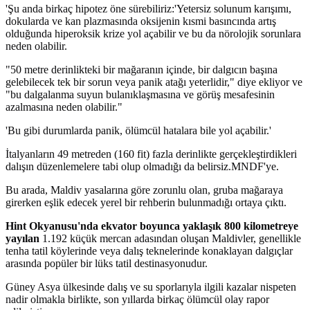
'Şu anda birkaç hipotez öne sürebiliriz:'Yetersiz solunum karışımı,
dokularda ve kan plazmasında oksijenin kısmi basıncında artış
olduğunda hiperoksik krize yol açabilir ve bu da nörolojik sorunlara
neden olabilir.
"50 metre derinlikteki bir mağaranın içinde, bir dalgıcın başına
gelebilecek tek bir sorun veya panik atağı yeterlidir," diye ekliyor ve
"bu dalgalanma suyun bulanıklaşmasına ve görüş mesafesinin
azalmasına neden olabilir."
'Bu gibi durumlarda panik, ölümcül hatalara bile yol açabilir.'
İtalyanların 49 metreden (160 fit) fazla derinlikte gerçekleştirdikleri
dalışın düzenlemelere tabi olup olmadığı da belirsiz.MNDF'ye.
Bu arada, Maldiv yasalarına göre zorunlu olan, gruba mağaraya
girerken eşlik edecek yerel bir rehberin bulunmadığı ortaya çıktı.
Hint Okyanusu'nda ekvator boyunca yaklaşık 800 kilometreye
yayılan
1.192 küçük mercan adasından oluşan Maldivler, genellikle
tenha tatil köylerinde veya dalış teknelerinde konaklayan dalgıçlar
arasında popüler bir lüks tatil destinasyonudur.
Güney Asya ülkesinde dalış ve su sporlarıyla ilgili kazalar nispeten
nadir olmakla birlikte, son yıllarda birkaç ölümcül olay rapor