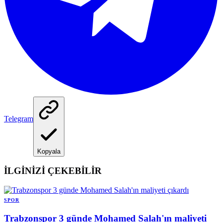
Telegram
Kopyala
İLGİNİZİ ÇEKEBİLİR
SPOR
Trabzonspor 3 günde Mohamed Salah'ın maliyeti