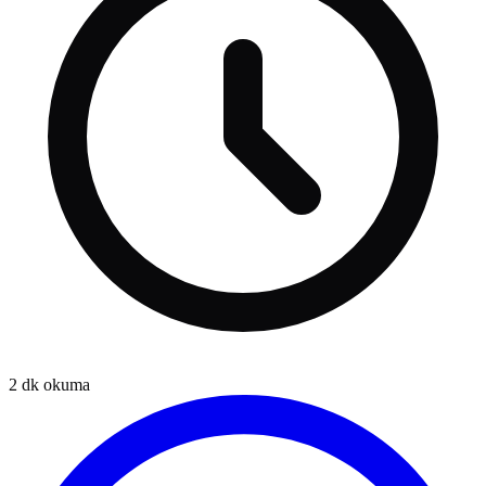
2
dk okuma