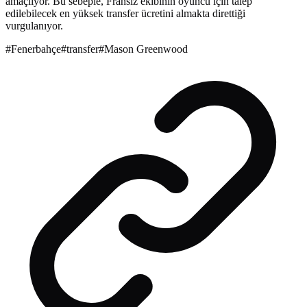
amaçlıyor. Bu sebeple, Fransız ekibinin oyuncu için talep
edilebilecek en yüksek transfer ücretini almakta direttiği
vurgulanıyor.
#
Fenerbahçe
#
transfer
#
Mason Greenwood