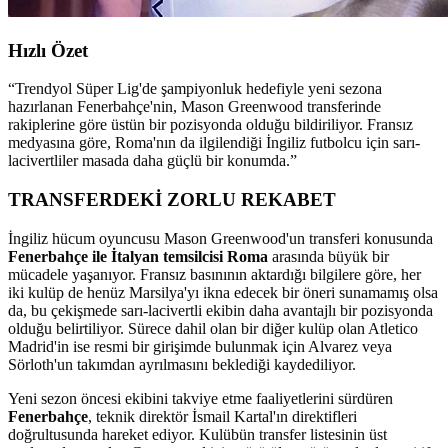
Hızlı Özet
“
Trendyol Süper Lig'de şampiyonluk hedefiyle yeni sezona
hazırlanan Fenerbahçe'nin, Mason Greenwood transferinde
rakiplerine göre üstün bir pozisyonda olduğu bildiriliyor. Fransız
medyasına göre, Roma'nın da ilgilendiği İngiliz futbolcu için sarı-
lacivertliler masada daha güçlü bir konumda.
”
TRANSFERDEKİ ZORLU REKABET
İngiliz hücum oyuncusu Mason Greenwood'un transferi konusunda
Fenerbahçe ile İtalyan temsilcisi Roma
arasında büyük bir
mücadele yaşanıyor. Fransız basınının aktardığı bilgilere göre, her
iki kulüp de henüz Marsilya'yı ikna edecek bir öneri sunamamış olsa
da, bu çekişmede sarı-lacivertli ekibin daha avantajlı bir pozisyonda
olduğu belirtiliyor. Sürece dahil olan bir diğer kulüp olan Atletico
Madrid'in ise resmi bir girişimde bulunmak için Alvarez veya
Sörloth'un takımdan ayrılmasını beklediği kaydediliyor.
Yeni sezon öncesi ekibini takviye etme faaliyetlerini sürdüren
Fenerbahçe
, teknik direktör İsmail Kartal'ın direktifleri
doğrultusunda hareket ediyor. Kulübün transfer listesinin üst