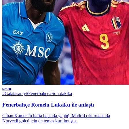
SPOR
#
Galatasaray
#
Fenerbahçe
#
Son dakika
Fenerbahçe Romelu Lukaku ile anlaştı
Cihan Kamer’in hafta başında yaptığı Madrid çıkarmasında
Norveçli golcü için de temas kurulmuştu.