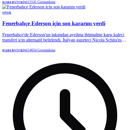
13141
Görüntüleme
HABERVITRINI
SPOR
Fenerbahçe Ederson için son kararını verdi
Fenerbahçe'de Ederson'un takımdan ayrılma ihtimaline karşı kaleci
transferi için alternatif belirlendi. İtalyan gazeteci Nicola Schira'nın
haberine göre sarı-lacivertliler, Napoli forması giyen Vanja
Milinkovic-Savic için bilgi aldı.
14654
Görüntüleme
HABERVITRINI