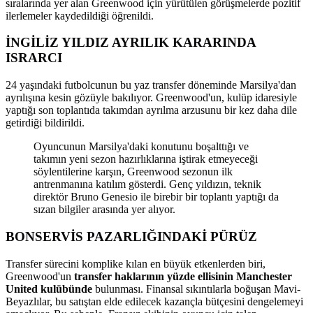
sıralarında yer alan Greenwood için yürütülen görüşmelerde pozitif
ilerlemeler kaydedildiği öğrenildi.
İNGİLİZ YILDIZ AYRILIK KARARINDA
ISRARCI
24 yaşındaki futbolcunun bu yaz transfer döneminde Marsilya'dan
ayrılışına kesin gözüyle bakılıyor. Greenwood'un, kulüp idaresiyle
yaptığı son toplantıda takımdan ayrılma arzusunu bir kez daha dile
getirdiği bildirildi.
Oyuncunun Marsilya'daki konutunu boşalttığı ve
takımın yeni sezon hazırlıklarına iştirak etmeyeceği
söylentilerine karşın, Greenwood sezonun ilk
antrenmanına katılım gösterdi. Genç yıldızın, teknik
direktör Bruno Genesio ile birebir bir toplantı yaptığı da
sızan bilgiler arasında yer alıyor.
BONSERVİS PAZARLIĞINDAKİ PÜRÜZ
Transfer sürecini komplike kılan en büyük etkenlerden biri,
Greenwood'un
transfer haklarının yüzde ellisinin Manchester
United kulübünde
bulunması. Finansal sıkıntılarla boğuşan Mavi-
Beyazlılar, bu satıştan elde edilecek kazançla bütçesini dengelemeyi