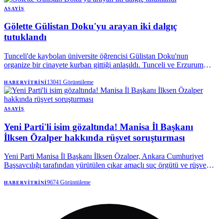
ASAYIŞ
Gölette Gülistan Doku'yu arayan iki dalgıç
tutuklandı
Tunceli'de kaybolan üniversite öğrencisi Gülistan Doku'nun
organize bir cinayete kurban gittiği anlaşıldı. Tunceli ve Erzurum
Cumhuriyet Başsavcılıklarınca yürütülen soruşturma kapsamında
aralarında dönemin valisi Tuncay Sonel ile eşi Handan Sonel'in de
13041
Görüntüleme
HABERVITRINI
olduğu 25 kişi tutuklandı.
ASAYIŞ
Yeni Parti'li isim gözaltında! Manisa İl Başkanı
İlksen Özalper hakkında rüşvet soruşturması
Yeni Parti Manisa İl Başkanı İlksen Özalper, Ankara Cumhuriyet
Başsavcılığı tarafından yürütülen çıkar amaçlı suç örgütü ve rüşvet
soruşturması kapsamında gözaltına alındı. Özalper'in emniyetteki
işlemlerinin ardından ifadesi alınmak üzere Ankara'ya götürüleceği
9674
Görüntüleme
HABERVITRINI
belirtildi.