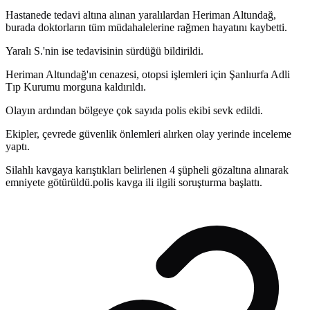
Hastanede tedavi altına alınan yaralılardan Heriman Altundağ,
burada doktorların tüm müdahalelerine rağmen hayatını kaybetti.
Yaralı S.'nin ise tedavisinin sürdüğü bildirildi.
Heriman Altundağ'ın cenazesi, otopsi işlemleri için Şanlıurfa Adli
Tıp Kurumu morguna kaldırıldı.
Olayın ardından bölgeye çok sayıda polis ekibi sevk edildi.
Ekipler, çevrede güvenlik önlemleri alırken olay yerinde inceleme
yaptı.
Silahlı kavgaya karıştıkları belirlenen 4 şüpheli gözaltına alınarak
emniyete götürüldü.polis kavga ili ilgili soruşturma başlattı.