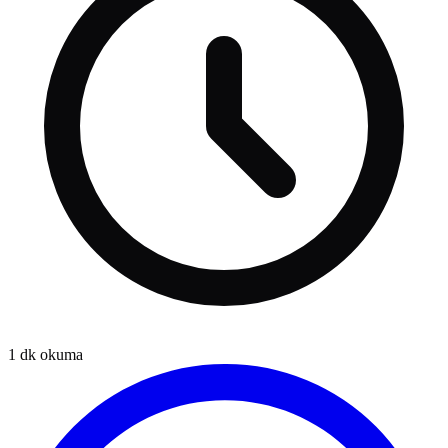
1
dk okuma