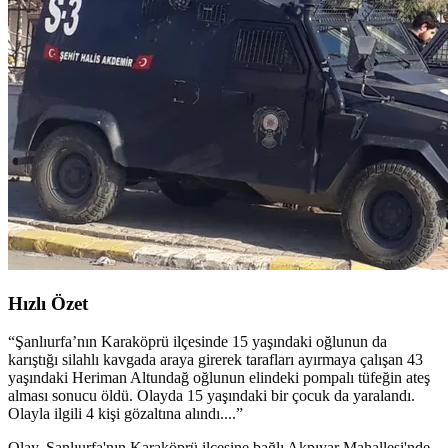
Hızlı Özet
“
Şanlıurfa’nın Karaköprü ilçesinde 15 yaşındaki oğlunun da
karıştığı silahlı kavgada araya girerek tarafları ayırmaya çalışan 43
yaşındaki Heriman Altundağ oğlunun elindeki pompalı tüfeğin ateş
alması sonucu öldü. Olayda 15 yaşındaki bir çocuk da yaralandı.
Olayla ilgili 4 kişi gözaltına alındı....
”
Olay, Şanlıurfa'nın Karaköprü ilçesine bağlı Akpıyar Mahallesi'nde