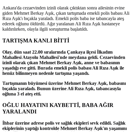
Ankara'da cezaevinden izinli olarak çıktıktan sonra ailesinin evine
giden Mehmet Berkay Aşık, çıkan tartışmada emekli polis babası Ali
Rıza Aşık'ı bıçakla yaraladı. Emekli polis baba ise tabancayla ateş
ederek oğlunu öldürdü. Ağır yaralanan Ali Rıza Aşık hastaneye
kaldırılırken, olayla ilgili soruşturma başlatıldı.
TARTIŞMA KANLI BİTTİ
Olay, dün saat 22.00 sıralarında Çankaya ilçesi İlkadım
Mahallesi Atayolu Mahallesi'nde meydana geldi. Cezaevinden
izinli olarak çıkan Mehmet Berkay Aşık, anne ve babasının
yaşadığı eve gitti. Burada emekli polis babası Ali Rıza Aşık ile
henüz bilinmeyen nedenle tartışma yaşandı.
Tartışmanın büyümesi üzerine Mehmet Berkay Aşık, babasını
bıçakla yaraladı. Bunun üzerine Ali Rıza Aşık, tabancasıyla
oğluna 3 el ateş etti.
OĞLU HAYATINI KAYBETTİ, BABA AĞIR
YARALANDI
İhbar üzerine adrese polis ve sağlık ekipleri sevk edildi. Sağlık
ekiplerinin yaptığı kontrolde Mehmet Berkay Aşık'ın yaşamını