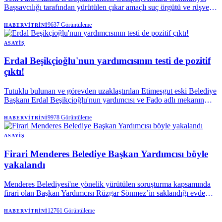
Başsavcılığı tarafından yürütülen çıkar amaçlı suç örgütü ve rüşvet
soruşturması kapsamında gözaltına alındı. Özalper'in emniyetteki
işlemlerinin ardından ifadesi alınmak üzere Ankara'ya götürüleceği
9637
Görüntüleme
HABERVITRINI
belirtildi.
ASAYIŞ
Erdal Beşikçioğlu'nun yardımcısının testi de pozitif
çıktı!
Tutuklu bulunan ve görevden uzaklaştırılan Etimesgut eski Belediye
Başkanı Erdal Beşikçioğlu'nun yardımcısı ve Fado adlı mekanın
işletmecisi Mutlu Kerimoğlu’nun "kokain" testinin pozitif çıktığı
öğrenildi.
9978
Görüntüleme
HABERVITRINI
ASAYIŞ
Firari Menderes Belediye Başkan Yardımcısı böyle
yakalandı
Menderes Belediyesi'ne yönelik yürütülen soruşturma kapsamında
firari olan Başkan Yardımcısı Rüzgar Sönmez’in saklandığı evde
MİT ve Emniyet İstihbarat destekli operasyonla İl Jandarma
Komutanlığı JASAT unsurları tarafından yakalandığı öğrenildi.
12761
Görüntüleme
HABERVITRINI