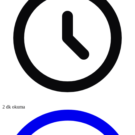
2
dk okuma