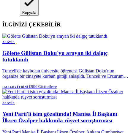
Kopyala
İLGİNİZİ ÇEKEBİLİR
ASAYIŞ
Gölette Gülistan Doku'yu arayan iki dalgıç
tutuklandı
Tunceli'de kaybolan üniversite öğrencisi Gülistan Doku'nun
organize bir cinayete kurban gittiği anlaşıldı. Tunceli ve Erzurum
Cumhuriyet Başsavcılıklarınca yürütülen soruşturma kapsamında
aralarında dönemin valisi Tuncay Sonel ile eşi Handan Sonel'in de
12806
Görüntüleme
HABERVITRINI
olduğu 25 kişi tutuklandı.
ASAYIŞ
Yeni Parti'li isim gözaltında! Manisa İl Başkanı
İlksen Özalper hakkında rüşvet soruşturması
Yeni Parti Manisa İl Başkanı İlksen Özalper, Ankara Cumhuriyet