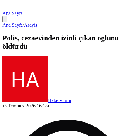
Ana Sayfa
Ana Sayfa
/
Asayiş
Polis, cezaevinden izinli çıkan oğlunu
öldürdü
Habervitrini
•
3 Temmuz 2026 16:18
•