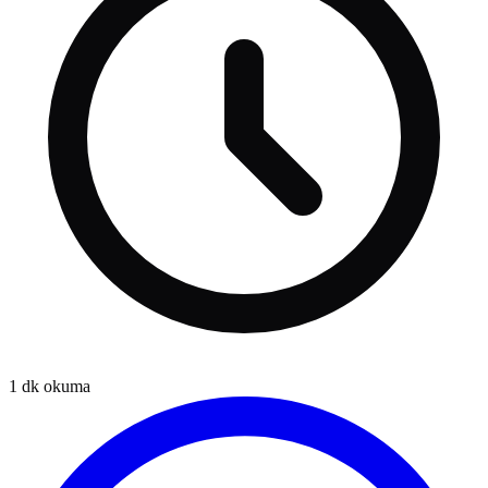
1
dk okuma