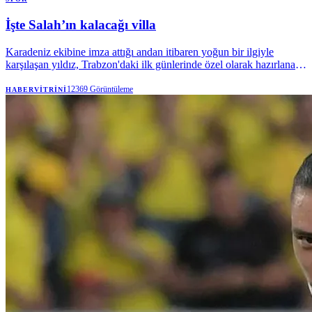
İşte Salah’ın kalacağı villa
Karadeniz ekibine imza attığı andan itibaren yoğun bir ilgiyle
karşılaşan yıldız, Trabzon'daki ilk günlerinde özel olarak hazırlanan
bir otelin kral dairesinde konaklıyor. 34 yaşındaki futbolcunun kalıcı
ikameti için süreç hızlı ilerledi.
12369
Görüntüleme
HABERVITRINI