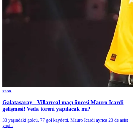
SPOR
Galatasaray - Villarreal maçı öncesi Mauro Icardi
gelişmesi! Veda töreni yapılacak mı?
33 yaşındaki golcü, 77 gol kaydetti. Mauro Icardi ayrıca 23 de asist
yaptı.