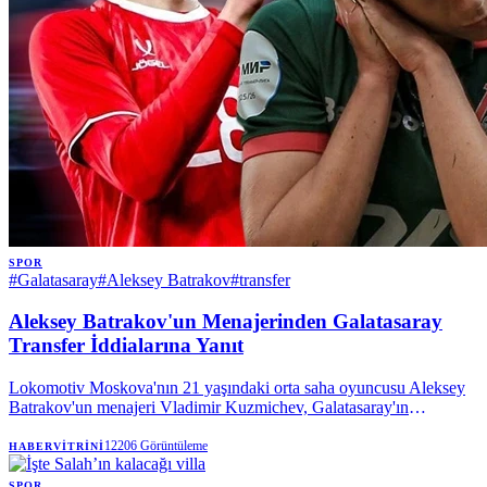
SPOR
#
Galatasaray
#
Aleksey Batrakov
#
transfer
Aleksey Batrakov'un Menajerinden Galatasaray
Transfer İddialarına Yanıt
Lokomotiv Moskova'nın 21 yaşındaki orta saha oyuncusu Aleksey
Batrakov'un menajeri Vladimir Kuzmichev, Galatasaray'ın
oyuncuyla ilgilendiğini doğruladı. Kuzmichev, şu an için resmi bir
teklif olmadığını, sadece bir niyet mektubu gönderildiğini belirterek,
12206
Görüntüleme
HABERVITRINI
transfer komisyonu iddialarını yalanladı.
SPOR