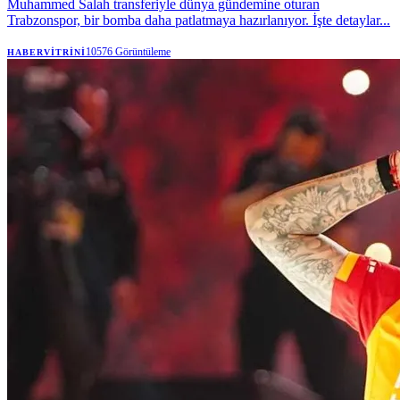
Muhammed Salah transferiyle dünya gündemine oturan
Trabzonspor, bir bomba daha patlatmaya hazırlanıyor. İşte detaylar...
10576
Görüntüleme
HABERVITRINI