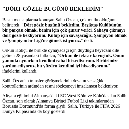
"DÖRT GÖZLE BUGÜNÜ BEKLEDİM"
Basın mensuplarına konuşan Salih Özcan, çok mutlu olduğunu
belirterek, "
Dört gözle bugünü bekledim. Beşiktaş Kulübünün
bir parçası olmak, benim için çok gurur verici. Sahaya çıkmayı
dört gözle bekliyorum. Kulüp için savaşacağız. Şampiyon olmak
ve Şampiyonlar Ligi'ne gitmek istiyoruz.
" dedi.
Orkun Kökçü ile birlikte oynayacağı için duyduğu heyecanı dile
getiren 28 yaşındaki futbolcu, "
Orkun ile tekrar kavuştuk. Onun
yanında oynarken kendimi rahat hissediyorum. Birbirimize
yardım ediyoruz, bu yüzden kendimi iyi hissediyorum.
"
ifadelerini kullandı.
Salih Özcan'ın transfer görüşmelerinin devamı ve sağlık
kontrollerinin ardından resmi sözleşmeyi imzalaması bekleniyor.
Altyapı eğitimini Almanya'daki SC West Köln ve Köln'de alan Salih
Özcan, son olarak Almanya Birinci Futbol Ligi takımlarından
Borussia Dortmund'da forma giydi. Salih, Türkiye ile FIFA 2026
Dünya Kupası'nda da boy gösterdi.