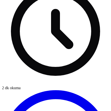
2
dk okuma