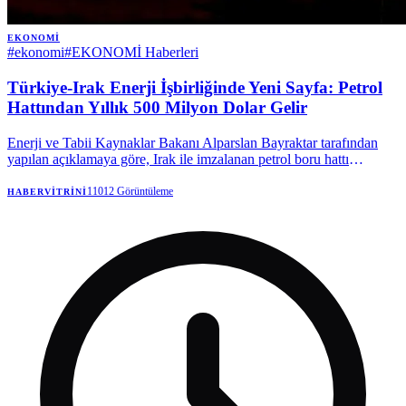
EKONOMI
#
ekonomi
#
EKONOMİ Haberleri
Türkiye-Irak Enerji İşbirliğinde Yeni Sayfa: Petrol
Hattından Yıllık 500 Milyon Dolar Gelir
Enerji ve Tabii Kaynaklar Bakanı Alparslan Bayraktar tarafından
yapılan açıklamaya göre, Irak ile imzalanan petrol boru hattı
anlaşması, Türkiye'ye senelik yaklaşık 500 milyon dolarlık bir
nakliye kazancı sağlayacak. Hattın potansiyelinin ise 2,5 milyon
11012
Görüntüleme
HABERVITRINI
varile yükseltilmesi gündemde.