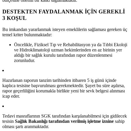
bütçesine önemli bir katkı sağlamaktadır.
DESTEKTEN FAYDALANMAK İÇİN GEREKLİ
3 KOŞUL
Bu imkandan yararlanmak isteyen emeklilerin sağlaması gereken üç
temel kriter bulunmaktadır:
Öncelikle, Fiziksel Tıp ve Rehabilitasyon ya da Tıbbi Ekoloji
ve Hidroklimatoloji uzman hekimlerinden en az birinin yer
aldığı bir sağlık kurulu tarafından rapor düzenlenmesi
zorunludur.
Hazırlanan raporun tanzim tarihinden itibaren 5 iş günü içinde
kaplıca tesisine başvurulması gerekmektedir. Şayet bu süre aşılırsa,
rapor geçerliliğini korumakla birlikte yeni bir sevk belgesi alınması
icap eder.
Tedavi masraflarının SGK tarafından karşılanabilmesi için gidilecek
tesisin
Sağlık Bakanlığı tarafından verilmiş işletme iznine
sahip
olması şartı aranmaktadır.