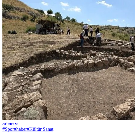
GÜNDEM
#
Spor
#
haber
#
Kültür Sanat