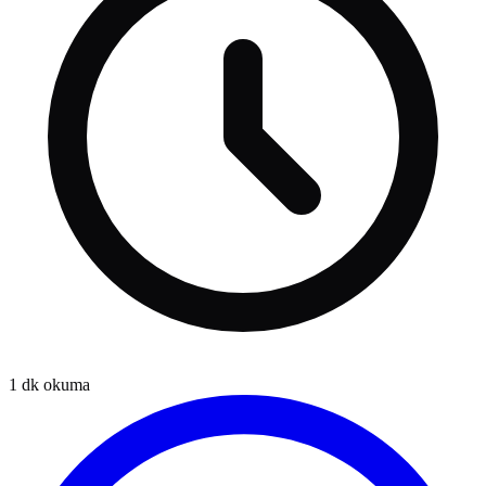
1
dk okuma