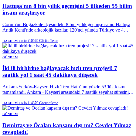
Hattuşa'nın 8 bin yıllık geçmişini 5 ülkeden 55 bilim
insanı araştırıyor
Çorum'un Boğazkale ilçesindeki 8 bin yıllık geçmişe sahip Hattuşa
Antik Kenti'nde arkeolojik kazılar, 120'nci yılında Türkiye ve 4
ülkeden farklı branşlardaki 55 bilim insanının katılımıyla başladı. |
Anadolu Ajansı
10579
Görüntüleme
HABERVITRINI
GÜNDEM
İki ili birbirine bağlayacak hızlı tren projesi! 7
saatlik yol 1 saat 45 dakikaya düşecek
Ankara-Yerköy-Kayseri Hızlı Tren Hattı’nın yüzde 53’lük kısmı
tamamlandı. Ankara - Kayseri arasındaki 7 saatlik seyahat süresini 1
saat 45 dakikaya düşecek projenin 2028 yılında tamamlanması
hedefleniyor. Proje tamamlandığında yılda 5,5 milyon yolcu
14379
Görüntüleme
HABERVITRINI
taşıyacak. Ulaştırma ve Altyapı Bakanı Abdulkadir Uraloğlu, “Bu
büyük proje tamamlandığında yalnızca iki şehri değil Anadolu'nun
GÜNDEM
kalbinden geçen bir kalkınma koridorunu harekete geçirmiş
Demirtaş ve Öcalan kapsam dışı mı? Cevdet Yılmaz
olacağız” dedi.
cevapladı!