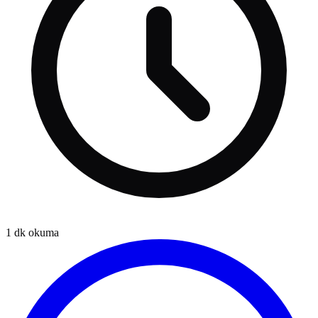
1
dk okuma