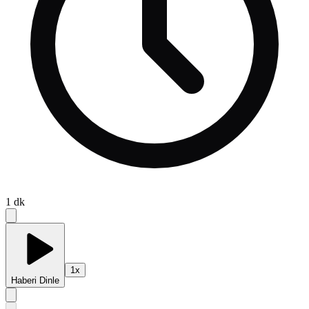
1
dk
1
x
Haberi Dinle