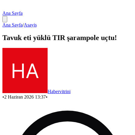
Ana Sayfa
Ana Sayfa
/
Asayiş
Tavuk eti yüklü TIR şarampole uçtu!
Habervitrini
•
2 Haziran 2026 13:37
•