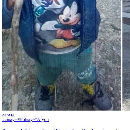
ASAYIŞ
#
cinayet
#
Polisiye
#
Afyon