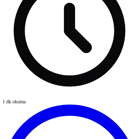
1
dk okuma