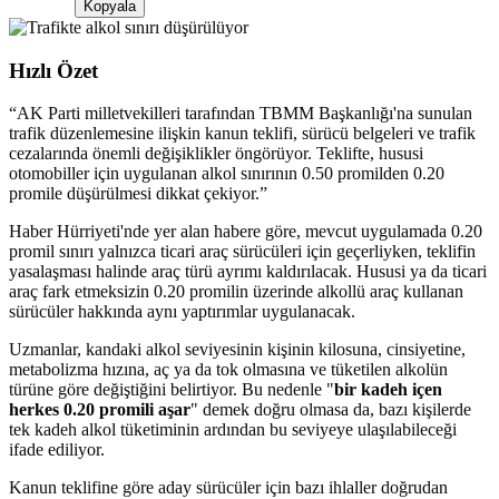
Kopyala
Hızlı Özet
“
AK Parti milletvekilleri tarafından TBMM Başkanlığı'na sunulan
trafik düzenlemesine ilişkin kanun teklifi, sürücü belgeleri ve trafik
cezalarında önemli değişiklikler öngörüyor. Teklifte, hususi
otomobiller için uygulanan alkol sınırının 0.50 promilden 0.20
promile düşürülmesi dikkat çekiyor.
”
Haber Hürriyeti'nde yer alan habere göre, mevcut uygulamada 0.20
promil sınırı yalnızca ticari araç sürücüleri için geçerliyken, teklifin
yasalaşması halinde araç türü ayrımı kaldırılacak. Hususi ya da ticari
araç fark etmeksizin 0.20 promilin üzerinde alkollü araç kullanan
sürücüler hakkında aynı yaptırımlar uygulanacak.
Uzmanlar, kandaki alkol seviyesinin kişinin kilosuna, cinsiyetine,
metabolizma hızına, aç ya da tok olmasına ve tüketilen alkolün
türüne göre değiştiğini belirtiyor. Bu nedenle "
bir kadeh içen
herkes 0.20 promili aşar
" demek doğru olmasa da, bazı kişilerde
tek kadeh alkol tüketiminin ardından bu seviyeye ulaşılabileceği
ifade ediliyor.
Kanun teklifine göre aday sürücüler için bazı ihlaller doğrudan