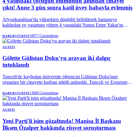
4 yaşındaki çocuğun ölümünün altından cinayet
çıktı! Anne 3 gün sonra katil üvey babayla evlenmiş
Afyonkarahisar'da yüksekten düştüğü belirtilerek hastaneye
kaldırılan ve yaşamını yitiren 4 yaşındaki Yunus Emre Yakar'ın
ölümüyle ilgili yürütülen soruşturmada cinayet şüphesi netlik
kazandı.
10077
Görüntüleme
HABERVITRINI
ASAYIŞ
Gölette Gülistan Doku'yu arayan iki dalgıç
tutuklandı
Tunceli'de kaybolan üniversite öğrencisi Gülistan Doku'nun
organize bir cinayete kurban gittiği anlaşıldı. Tunceli ve Erzurum
Cumhuriyet Başsavcılıklarınca yürütülen soruşturma kapsamında
aralarında dönemin valisi Tuncay Sonel ile eşi Handan Sonel'in de
13008
Görüntüleme
HABERVITRINI
olduğu 25 kişi tutuklandı.
ASAYIŞ
Yeni Parti'li isim gözaltında! Manisa İl Başkanı
İlksen Özalper hakkında rüşvet soruşturması