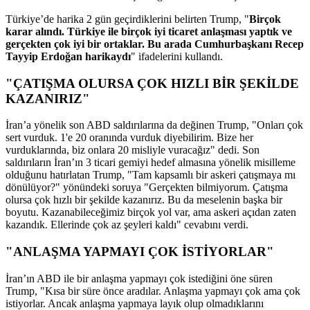
Türkiye’de harika 2 gün geçirdiklerini belirten Trump, "
Birçok
karar alındı. Türkiye ile birçok iyi ticaret anlaşması yaptık ve
gerçekten çok iyi bir ortaklar. Bu arada Cumhurbaşkanı Recep
Tayyip Erdoğan harikaydı
" ifadelerini kullandı.
"ÇATIŞMA OLURSA ÇOK HIZLI BİR ŞEKİLDE
KAZANIRIZ"
İran’a yönelik son ABD saldırılarına da değinen Trump, "Onları çok
sert vurduk. 1'e 20 oranında vurduk diyebilirim. Bize her
vurduklarında, biz onlara 20 misliyle vuracağız" dedi. Son
saldırıların İran’ın 3 ticari gemiyi hedef almasına yönelik misilleme
olduğunu hatırlatan Trump, "Tam kapsamlı bir askeri çatışmaya mı
dönülüyor?" yönündeki soruya "Gerçekten bilmiyorum. Çatışma
olursa çok hızlı bir şekilde kazanırız. Bu da meselenin başka bir
boyutu. Kazanabileceğimiz birçok yol var, ama askeri açıdan zaten
kazandık. Ellerinde çok az şeyleri kaldı" cevabını verdi.
"ANLAŞMA YAPMAYI ÇOK İSTİYORLAR"
İran’ın ABD ile bir anlaşma yapmayı çok istediğini öne süren
Trump, "Kısa bir süre önce aradılar. Anlaşma yapmayı çok ama çok
istiyorlar. Ancak anlaşma yapmaya layık olup olmadıklarını