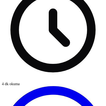
4
dk okuma