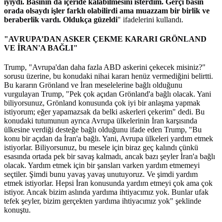
iyiydi. Basının da içeride kalabilmesini isterdim. Gerçi basın
orada olsaydı işler farklı olabilirdi ama muazzam bir birlik ve
beraberlik vardı. Oldukça güzeldi
" ifadelerini kullandı.
"AVRUPA’DAN ASKER ÇEKME KARARI GRÖNLAND
VE İRAN'A BAĞLI"
Trump, "Avrupa'dan daha fazla ABD askerini çekecek misiniz?"
sorusu üzerine, bu konudaki nihai kararı henüz vermediğini belirtti.
Bu kararın Grönland ve İran meselelerine bağlı olduğunu
vurgulayan Trump, "Pek çok açıdan Grönland'a bağlı olacak. Yani
biliyorsunuz, Grönland konusunda çok iyi bir anlaşma yapmak
istiyorum; eğer yapamazsak da belki askerleri çekerim" dedi. Bu
konudaki tutumunun ayrıca Avrupa ülkelerinin İran karşısında
ülkesine verdiği desteğe bağlı olduğunu ifade eden Trump, "Bu
konu bir açıdan da İran'a bağlı. Yani, Avrupa ülkeleri yardım etmek
istiyorlar. Biliyorsunuz, bu mesele için biraz geç kalındı çünkü
esasında ortada pek bir savaş kalmadı, ancak bazı şeyler İran'a bağlı
olacak. Yardım etmek için bir şansları varken yardım etmemeyi
seçtiler. Şimdi bunu yavaş yavaş unutuyoruz. Ve şimdi yardım
etmek istiyorlar. Hepsi İran konusunda yardım etmeyi çok ama çok
istiyor. Ancak bizim aslında yardıma ihtiyacımız yok. Bunlar ufak
tefek şeyler, bizim gerçekten yardıma ihtiyacımız yok" şeklinde
konuştu.