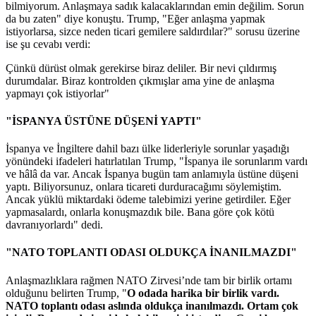
bilmiyorum. Anlaşmaya sadık kalacaklarından emin değilim. Sorun
da bu zaten" diye konuştu. Trump, "Eğer anlaşma yapmak
istiyorlarsa, sizce neden ticari gemilere saldırdılar?" sorusu üzerine
ise şu cevabı verdi:
Çünkü dürüst olmak gerekirse biraz deliler. Bir nevi çıldırmış
durumdalar. Biraz kontrolden çıkmışlar ama yine de anlaşma
yapmayı çok istiyorlar"
"İSPANYA ÜSTÜNE DÜŞENİ YAPTI"
İspanya ve İngiltere dahil bazı ülke liderleriyle sorunlar yaşadığı
yönündeki ifadeleri hatırlatılan Trump, "İspanya ile sorunlarım vardı
ve hâlâ da var. Ancak İspanya bugün tam anlamıyla üstüne düşeni
yaptı. Biliyorsunuz, onlara ticareti durduracağımı söylemiştim.
Ancak yüklü miktardaki ödeme talebimizi yerine getirdiler. Eğer
yapmasalardı, onlarla konuşmazdık bile. Bana göre çok kötü
davranıyorlardı" dedi.
"NATO TOPLANTI ODASI OLDUKÇA İNANILMAZDI"
Anlaşmazlıklara rağmen NATO Zirvesi’nde tam bir birlik ortamı
olduğunu belirten Trump, "
O odada harika bir birlik vardı.
NATO toplantı odası aslında oldukça inanılmazdı. Ortam çok