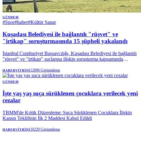
GÜNDEM
#
Spor
#
haber
#
Kültür Sanat
Kuşadası Belediyesi ile bağlantılı "rüşvet" ve
"irtikap" soruşturmasında 15 şüpheli yakalandı
İstanbul Cumhuriyet Başsavcılığı, Kuşadası Belediyesi ile bağlantılı
"rüşvet" ve "irtikap" suçlarına ilişkin soruşturma kapsamında
düzenlenen operasyonda 15 şüphelinin gözaltına alındığını bildirdi. |
Anadolu Ajansı
12090
Görüntüleme
HABERVITRINI
GÜNDEM
İşte yaş yaş suça sürüklenen çocuklara verilecek yeni
cezalar
TBMM'de Kritik Düzenleme: Suça Sürüklenen Çocuklara İlişkin
Kanun Teklifinin İlk 2 Maddesi Kabul Edildi
10229
Görüntüleme
HABERVITRINI