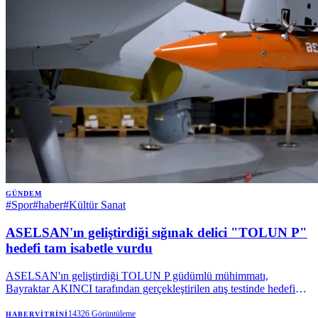
GÜNDEM
#
Spor
#
haber
#
Kültür Sanat
ASELSAN'ın geliştirdiği sığınak delici "TOLUN P"
hedefi tam isabetle vurdu
ASELSAN'ın geliştirdiği TOLUN P güdümlü mühimmatı,
Bayraktar AKINCI tarafından gerçekleştirilen atış testinde hedefi
tam isabetle vurdu.
14326
Görüntüleme
HABERVITRINI