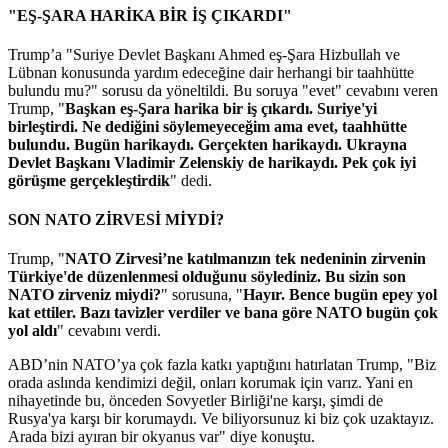
"EŞ-ŞARA HARİKA BİR İŞ ÇIKARDI"
Trump’a "Suriye Devlet Başkanı Ahmed eş-Şara Hizbullah ve
Lübnan konusunda yardım edeceğine dair herhangi bir taahhütte
bulundu mu?" sorusu da yöneltildi. Bu soruya "evet" cevabını veren
Trump, "
Başkan eş-Şara harika bir iş çıkardı. Suriye'yi
birleştirdi. Ne dediğini söylemeyeceğim ama evet, taahhütte
bulundu. Bugün harikaydı. Gerçekten harikaydı. Ukrayna
Devlet Başkanı Vladimir Zelenskiy de harikaydı. Pek çok iyi
görüşme gerçekleştirdik
" dedi.
SON NATO ZİRVESİ MİYDİ?
Trump, "
NATO Zirvesi’ne katılmanızın tek nedeninin zirvenin
Türkiye'de düzenlenmesi olduğunu söylediniz. Bu sizin son
NATO zirveniz miydi?
" sorusuna, "
Hayır. Bence bugün epey yol
kat ettiler. Bazı tavizler verdiler ve bana göre NATO bugün çok
yol aldı
" cevabını verdi.
ABD’nin NATO’ya çok fazla katkı yaptığını hatırlatan Trump, "Biz
orada aslında kendimizi değil, onları korumak için varız. Yani en
nihayetinde bu, önceden Sovyetler Birliği'ne karşı, şimdi de
Rusya'ya karşı bir korumaydı. Ve biliyorsunuz ki biz çok uzaktayız.
Arada bizi ayıran bir okyanus var" diye konuştu.