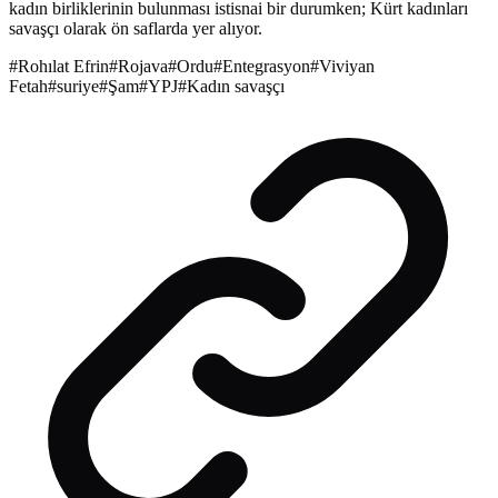
kadın birliklerinin bulunması istisnai bir durumken; Kürt kadınları
savaşçı olarak ön saflarda yer alıyor.
#
Rohılat Efrin
#
Rojava
#
Ordu
#
Entegrasyon
#
Viviyan
Fetah
#
suriye
#
Şam
#
YPJ
#
Kadın savaşçı