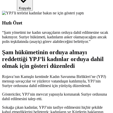
Kopyala
Hızlı Özet
“
Şam yönetimi ise kadın savaşçıların orduya dahil edilmesine sıcak
bakmıyor. Suriye hükümeti, kadınların asker olamayacağını ancak
polis teşkilatında (asayiş) görev alabileceğini belirtiyor.
”
Şam hükümetinin orduya almayı
reddettiği YPJ’li kadınlar orduya dahil
olmak için gösteri düzenledi
Rojava’nın
Kamışlo
kentinde
Kadın
Savunma
Birlikleri’ne
(YPJ)
mensup
savaçcılar
ve
yüzlerce
vatandaşın
katılımıyla,
YPJ’nin
Suriye
ordusuna
dahil
edilmesi
için
yürüyüş
düzenlendi.
Göstericiler, YPJ’nin mevcut yapısıyla korunarak Suriye ordusuna
dahil edilmesini talep etti.
Sokağa çıkan kadınlar, YPJ’nin tasfiye edilmesini hiçbir şekilde
kabul etmediklerini belirterek; kadınların ve Kürtlerin haklarının