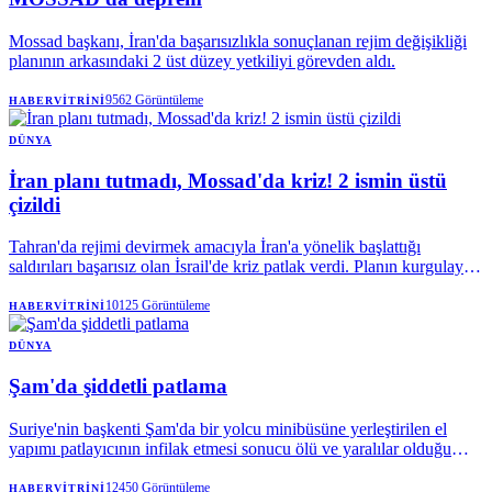
Mossad başkanı, İran'da başarısızlıkla sonuçlanan rejim değişikliği
planının arkasındaki 2 üst düzey yetkiliyi görevden aldı.
9562
Görüntüleme
HABERVITRINI
DÜNYA
İran planı tutmadı, Mossad'da kriz! 2 ismin üstü
çizildi
Tahran'da rejimi devirmek amacıyla İran'a yönelik başlattığı
saldırıları başarısız olan İsrail'de kriz patlak verdi. Planın kurgulayan
Mossad'da 2 üst düzey ismin görevden alındığı ifade edildi.
10125
Görüntüleme
HABERVITRINI
DÜNYA
Şam'da şiddetli patlama
Suriye'nin başkenti Şam'da bir yolcu minibüsüne yerleştirilen el
yapımı patlayıcının infilak etmesi sonucu ölü ve yaralılar olduğu
açıklanırken, hastaneler alarma geçirildi.
12450
Görüntüleme
HABERVITRINI