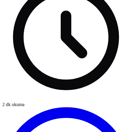
2
dk okuma