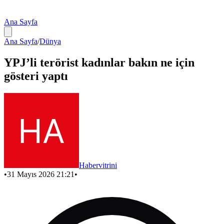
Ana Sayfa
Ana Sayfa
/
Dünya
YPJ’li terörist kadınlar bakın ne için
gösteri yaptı
Habervitrini
•
31 Mayıs 2026 21:21
•