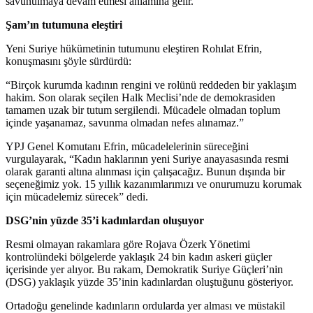
savunulmaya devam etmesi anlamına gelir.”
Şam’ın tutumuna eleştiri
Yeni Suriye hükümetinin tutumunu eleştiren Rohılat Efrin,
konuşmasını şöyle sürdürdü:
“Birçok kurumda kadının rengini ve rolünü reddeden bir yaklaşım
hakim. Son olarak seçilen Halk Meclisi’nde de demokrasiden
tamamen uzak bir tutum sergilendi. Mücadele olmadan toplum
içinde yaşanamaz, savunma olmadan nefes alınamaz.”
YPJ Genel Komutanı Efrin, mücadelelerinin süreceğini
vurgulayarak, “Kadın haklarının yeni Suriye anayasasında resmi
olarak garanti altına alınması için çalışacağız. Bunun dışında bir
seçeneğimiz yok. 15 yıllık kazanımlarımızı ve onurumuzu korumak
için mücadelemiz sürecek” dedi.
DSG’nin yüzde 35’i kadınlardan oluşuyor
Resmi olmayan rakamlara göre Rojava Özerk Yönetimi
kontrolündeki bölgelerde yaklaşık 24 bin kadın askeri güçler
içerisinde yer alıyor. Bu rakam, Demokratik Suriye Güçleri’nin
(DSG) yaklaşık yüzde 35’inin kadınlardan oluştuğunu gösteriyor.
Ortadoğu genelinde kadınların ordularda yer alması ve müstakil