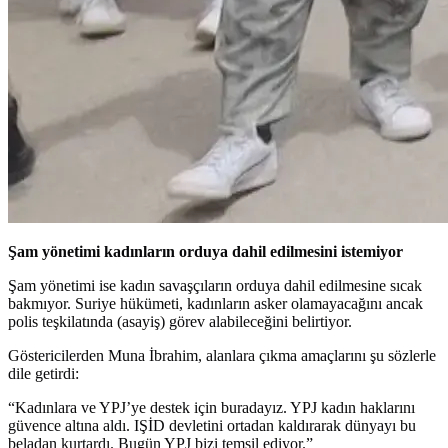
Şam yönetimi kadınların orduya dahil edilmesini istemiyor
Şam yönetimi ise kadın savaşçıların orduya dahil edilmesine sıcak
bakmıyor. Suriye hükümeti, kadınların asker olamayacağını ancak
polis teşkilatında (asayiş) görev alabileceğini belirtiyor.
Göstericilerden Muna İbrahim, alanlara çıkma amaçlarını şu sözlerle
dile getirdi:
“Kadınlara ve YPJ’ye destek için buradayız. YPJ kadın haklarını
güvence altına aldı. IŞİD devletini ortadan kaldırarak dünyayı bu
beladan kurtardı. Bugün YPJ bizi temsil ediyor.”