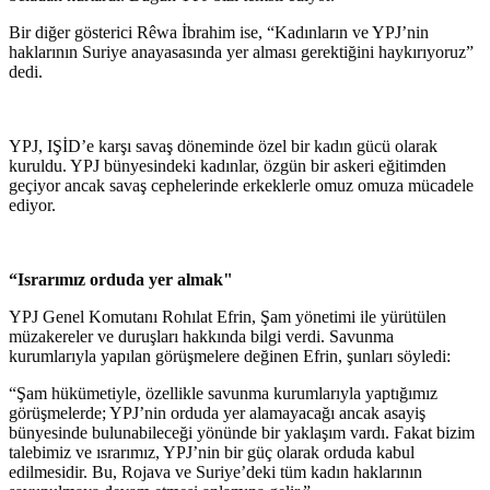
Bir diğer gösterici Rêwa İbrahim ise, “Kadınların ve YPJ’nin
haklarının Suriye anayasasında yer alması gerektiğini haykırıyoruz”
dedi.
YPJ, IŞİD’e karşı savaş döneminde özel bir kadın gücü olarak
kuruldu. YPJ bünyesindeki kadınlar, özgün bir askeri eğitimden
geçiyor ancak savaş cephelerinde erkeklerle omuz omuza mücadele
ediyor.
“Israrımız orduda yer almak"
YPJ Genel Komutanı Rohılat Efrin, Şam yönetimi ile yürütülen
müzakereler ve duruşları hakkında bilgi verdi. Savunma
kurumlarıyla yapılan görüşmelere değinen Efrin, şunları söyledi:
“Şam hükümetiyle, özellikle savunma kurumlarıyla yaptığımız
görüşmelerde; YPJ’nin orduda yer alamayacağı ancak asayiş
bünyesinde bulunabileceği yönünde bir yaklaşım vardı. Fakat bizim
talebimiz ve ısrarımız, YPJ’nin bir güç olarak orduda kabul
edilmesidir. Bu, Rojava ve Suriye’deki tüm kadın haklarının