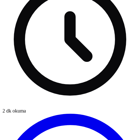
2
dk okuma