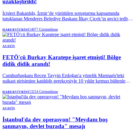
uzaklaştırıldı!
İçişleri Bakanlığı, İzmir’de yürütülen soruşturma kapsamında
tutuklanan Menderes Belediye Başkanı İlkay Çiçek’in geçici tedbir
olarak görevden uzaklaştırıldığını açıkladı.
14077
Görüntüleme
HABERVITRINI
ASAYIŞ
FETÖ'cü Burkay Karatepe işaret etmişti! Bölge
didik didik arandı!
Cumhurbaşkanı Recep Tayyip Erdoğan'a yönelik Marmaris'teki
suikast girişimine katıldığı gerekçesiyle 10 yıldır kırmızı bültenle
aranan ve geçtiğimiz günlerde yakalanarak tutuklanan FETÖ üyesi
Burkay Karatepe'nin gösterdiği bölgelerde yapılan aramalardan
13214
Görüntüleme
HABERVITRINI
sonuç çıkmadı. Ekipler, 155 personel, 23 dedektör ve 3 köpekle
yürüttüğü çalışmalarda silah ve mühimmata rastlayamadı.
ASAYIŞ
İstanbul'da dev operasyon! "Meydanı boş
sanmayın, devlet burada" mesajı