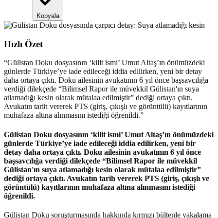
Kopyala
Hızlı Özet
“
Gülistan Doku dosyasının ‘kilit ismi’ Umut Altaş’ın önümüzdeki
günlerde Türkiye’ye iade edileceği iddia edilirken, yeni bir detay
daha ortaya çıktı. Doku ailesinin avukatının 6 yıl önce başsavcılığa
verdiği dilekçede “Bilimsel Rapor ile müvekkil Gülistan'ın suya
atlamadığı kesin olarak mütalaa edilmiştir” dediği ortaya çıktı.
Avukatın tarih vererek PTS (giriş, çıkışlı ve görüntülü) kayıtlarının
muhafaza altına alınmasını istediği öğrenildi.
”
Gülistan Doku dosyasının ‘kilit ismi’ Umut Altaş’ın önümüzdeki
günlerde Türkiye’ye iade edileceği iddia edilirken, yeni bir
detay daha ortaya çıktı. Doku ailesinin avukatının 6 yıl önce
başsavcılığa verdiği dilekçede “Bilimsel Rapor ile müvekkil
Gülistan'ın suya atlamadığı kesin olarak mütalaa edilmiştir”
dediği ortaya çıktı. Avukatın tarih vererek PTS (giriş, çıkışlı ve
görüntülü) kayıtlarının muhafaza altına alınmasını istediği
öğrenildi.
Gülistan Doku soruşturmasında hakkında kırmızı bültenle yakalama