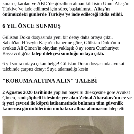
kararı çıkarılan ve ABD’de gözaltına alınan kilit isim Umut Altaş’ın
Türkiye’ye iade edilmesi için süreç başlatılmıştı.
Altaş’ın
önümüzdeki günlerde Türkiye’ye iade edileceği iddia edildi.
6 YIL ÖNCE SUNMUŞ
Gülistan Doku dosyasında yeni bir detay daha ortaya çıktı.
Sabah'tan Hüseyin Kaçar'ın haberine göre, Gülistan Doku'nun
avukatı Ali Çimen'in olaydan yaklaşık 8 ay sonra Cumhuriyet
Başsavcılığı'na
talep dilekçesi sunduğu ortaya çıktı.
6 yıl sonra ortaya çıkan belge! Gülistan Doku dosyasında avukat
talebinde çarpıcı detay: Suya atlamadığı kesin
"KORUMA ALTINA ALIN" TALEBİ
2 Ağustos 2020 tarihinde
yapılan başvuru dilekçesine göre Avukat
Çimen, i
smi şüpheli listesinde yer alan Zeinal Abarakov'un ev ve
iş yeri çevresi ile köprü istikametinde bulunan tüm güvenlik
kamerası görüntülerinin muhafaza altına alınmasını
talep etti.