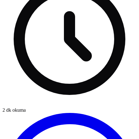
2
dk okuma