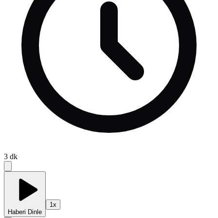
3
dk
1
x
Haberi Dinle