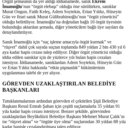
Örgüt şemasının da yer aldığı iddianamede, sanık
Ekrem
İmamoğlu
’nun “örgüt elebaşı” olduğu öne sürülürken, sanıklar
Murat Ongun, Fatih Keleş, Adem Soytekin, Ertan Yıldız, Hüseyin
Gün ve firari sanık Murat Gülibrahimoğlu’nun “örgüt yöneticisi”
olduğu belirtiliyor. İmamoğlu’na doğrudan bağlı 10 örgüt üyesinin
bulunduğu aktarılan şemada, diğer yöneticilere bağlı üye sayıları da
detaylandırılıyor.
Sanık İmamoğlu için “suç işleme amacıyla örgüt kurmak” ve
“rüşvet” dahil çok sayıda suçtan toplamda 849 yıldan 2 bin 430 yıl 6
aya kadar hapis cezası talep ediliyor. Diğer örgüt yöneticisi olduğu
iddia edilen sanıklar için de yüzlerce yılı bulan hapis cezaları
isteniyor. İddianamede, sanıklardan Adem Soytekin, Hüseyin Gün
ve Ertan Yıldız hakkında “etkin pişmanlık” hükümlerinin
uygulanması talebi de yer alıyor.
GÖREVDEN UZAKLAŞTIRILAN BELEDİYE
BAŞKANLARI
Tutuklanmalarının ardından görevden el çektirilen Şişli Belediye
Başkanı Resul Emrah Şahan için çeşitli suçlamalarla 35 yıldan 91
yıla kadar hapis cezası isteniyor. Benzer şekilde, görevinden
uzaklaştırılan Beylikdüzü Belediye Başkanı Mehmet Murat Çalık’ın
ise “rüşvet alma” ve “örgüte üye olma” suçlarından 30 yıldan 88 yıla
kadar hapisle cezalandırılması talep ediliyor.