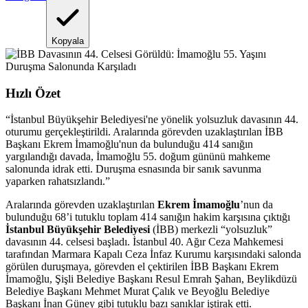
Kopyala
Hızlı Özet
“
İstanbul Büyükşehir Belediyesi'ne yönelik yolsuzluk davasının 44.
oturumu gerçekleştirildi. Aralarında görevden uzaklaştırılan İBB
Başkanı Ekrem İmamoğlu'nun da bulunduğu 414 sanığın
yargılandığı davada, İmamoğlu 55. doğum gününü mahkeme
salonunda idrak etti. Duruşma esnasında bir sanık savunma
yaparken rahatsızlandı.
”
Aralarında görevden uzaklaştırılan
Ekrem İmamoğlu
’nun da
bulunduğu 68’i tutuklu toplam 414 sanığın hakim karşısına çıktığı
İstanbul Büyükşehir Belediyesi
(İBB) merkezli “yolsuzluk”
davasının 44. celsesi başladı. İstanbul 40. Ağır Ceza Mahkemesi
tarafından Marmara Kapalı Ceza İnfaz Kurumu karşısındaki salonda
görülen duruşmaya, görevden el çektirilen İBB Başkanı Ekrem
İmamoğlu, Şişli Belediye Başkanı Resul Emrah Şahan, Beylikdüzü
Belediye Başkanı Mehmet Murat Çalık ve Beyoğlu Belediye
Başkanı İnan Güney gibi tutuklu bazı sanıklar iştirak etti.