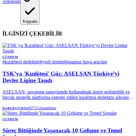
Telegram
Kopyala
İLGİNİZİ ÇEKEBİLİR
GÜNDEM
#
kızılötesi dedektör
#
yerli üretim
#
insansız hava araçları
TSK’ya 'Kızılötesi' Güç: ASELSAN Türkiye’yi
Devler Ligine Taşıdı
ASELSAN, savunma sanayisinde kullanılmak üzere geliştirdiği ve
birçok stratejik platforma entegre edilen kızılötesi dedektör ailesini
tanıttı.
9273
Görüntüleme
HABERVITRINI
GÜNDEM
Süreç Bittiğinde Yaşanacak 10 Gelişme ve Temel