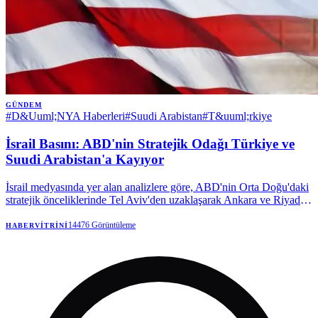
GÜNDEM
#
D&Uuml;NYA Haberleri
#
Suudi Arabistan
#
T&uuml;rkiye
İsrail Basını: ABD'nin Stratejik Odağı Türkiye ve
Suudi Arabistan'a Kayıyor
İsrail medyasında yer alan analizlere göre, ABD'nin Orta Doğu'daki
stratejik önceliklerinde Tel Aviv'den uzaklaşarak Ankara ve Riyad'a
yöneldiği iddia ediliyor. Türkiye'ye olası F-35 satışının bu politika
değişikliğinin en somut delili olduğu vurgulanıyor.
14476
Görüntüleme
HABERVITRINI