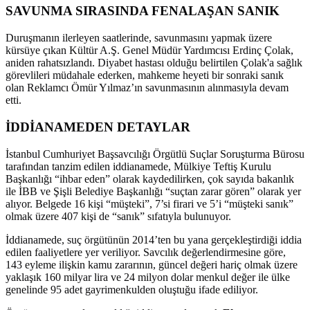
SAVUNMA SIRASINDA FENALAŞAN SANIK
Duruşmanın ilerleyen saatlerinde, savunmasını yapmak üzere
kürsüye çıkan Kültür A.Ş. Genel Müdür Yardımcısı Erdinç Çolak,
aniden rahatsızlandı. Diyabet hastası olduğu belirtilen Çolak'a sağlık
görevlileri müdahale ederken, mahkeme heyeti bir sonraki sanık
olan Reklamcı Ömür Yılmaz’ın savunmasının alınmasıyla devam
etti.
İDDİANAMEDEN DETAYLAR
İstanbul Cumhuriyet Başsavcılığı Örgütlü Suçlar Soruşturma Bürosu
tarafından tanzim edilen iddianamede, Mülkiye Teftiş Kurulu
Başkanlığı “ihbar eden” olarak kaydedilirken, çok sayıda bakanlık
ile İBB ve Şişli Belediye Başkanlığı “suçtan zarar gören” olarak yer
alıyor. Belgede 16 kişi “müşteki”, 7’si firari ve 5’i “müşteki sanık”
olmak üzere 407 kişi de “sanık” sıfatıyla bulunuyor.
İddianamede, suç örgütünün 2014’ten bu yana gerçekleştirdiği iddia
edilen faaliyetlere yer veriliyor. Savcılık değerlendirmesine göre,
143 eyleme ilişkin kamu zararının, güncel değeri hariç olmak üzere
yaklaşık 160 milyar lira ve 24 milyon dolar menkul değer ile ülke
genelinde 95 adet gayrimenkulden oluştuğu ifade ediliyor.