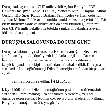
Duruşmada ayrıca eski CHP milletvekili Aykut Erdoğdu, İBB
Başkanı Danışmanı ve MEDYA AŞ Yönetim Kurulu Başkanı Murat
Ongun, İBB
Spor
Kulübü Başkanı Fatih Keleş ve İmamoğlu'nun
avukatı Mehmet Pehlivan da tutuklu sanıklar arasında yerini aldı. Bir
kısım tutuksuz sanık ve avukatların da hazır bulunduğu oturumu,
bazı CHP’li milletvekilleri ile tutuklu sanıkların yakınları izleyici
bölümünden takip etti.
DURUŞMA SALONUNDA DOĞUM GÜNÜ
Duruşma salonuna girişi sırasında Ekrem İmamoğlu, izleyiciler
tarafından “iyi ki doğdun” yazılı kağıtlarla karşılandı. Bu esnada
İmamoğlu’nun fotoğrafının yer aldığı bir posteri kaldıran bir
izleyiciye jandarma ekipleri tarafından müdahale edildi. Duruşma
esnasında, İmamoğlu’nun eşi Dilek İmamoğlu tarafından bir pankart
açıldı.
Seni seviyorum sevgilim. İyi ki doğdun
İzleyici bölümünde Dilek İmamoğlu’nun pasta mumu üflemesinin
ardından Ekrem İmamoğlu salondakilere seslenerek, “Güzel
günlerde görüşeceğiz. Hepinizi çok seviyorum” ifadelerini kullandı.
Bu gün, İmamoğlu'nun 55. yaş günüydü.