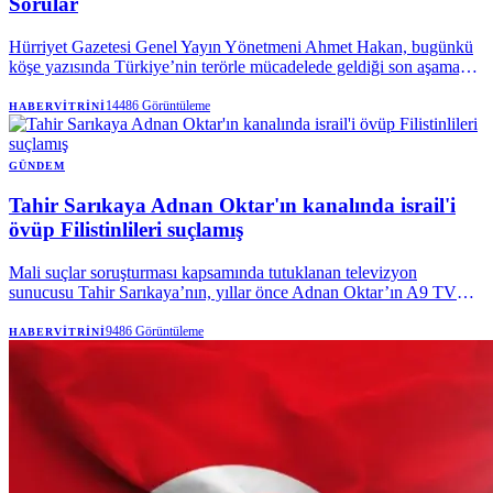
Sorular
Hürriyet Gazetesi Genel Yayın Yönetmeni Ahmet Hakan, bugünkü
köşe yazısında Türkiye’nin terörle mücadelede geldiği son aşamayı,
yürütülen yeni devlet politikasını ve sürecin olası sonuçlarını kaleme
aldı. Hakan; sürecin hedeflerinden af iddialarına, yasal çerçevenin
14486
Görüntüleme
HABERVITRINI
detaylarından sürecin önde gelen isimlerine kadar kamuoyunun
merak ettiği sorulara yanıt verdi.
GÜNDEM
Tahir Sarıkaya Adnan Oktar'ın kanalında israil'i
övüp Filistinlileri suçlamış
Mali suçlar soruşturması kapsamında tutuklanan televizyon
sunucusu Tahir Sarıkaya’nın, yıllar önce Adnan Oktar’ın A9 TV
kanalında yaptığı programdaki İsrail ve Filistin’e ilişkin açıklamaları
yeniden gündeme geldi.
9486
Görüntüleme
HABERVITRINI