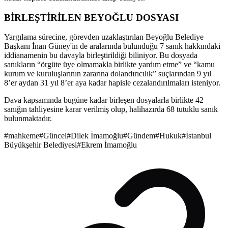
BİRLEŞTİRİLEN BEYOĞLU DOSYASI
Yargılama sürecine, görevden uzaklaştırılan Beyoğlu Belediye
Başkanı İnan Güney'in de aralarında bulunduğu 7 sanık hakkındaki
iddianamenin bu davayla birleştirildiği biliniyor. Bu dosyada
sanıkların “örgüte üye olmamakla birlikte yardım etme” ve “kamu
kurum ve kuruluşlarının zararına dolandırıcılık” suçlarından 9 yıl
8’er aydan 31 yıl 8’er aya kadar hapisle cezalandırılmaları isteniyor.
Dava kapsamında bugüne kadar birleşen dosyalarla birlikte 42
sanığın tahliyesine karar verilmiş olup, halihazırda 68 tutuklu sanık
bulunmaktadır.
#
mahkeme
#
Güncel
#
Dilek İmamoğlu
#
Gündem
#
Hukuk
#
İstanbul
Büyükşehir Belediyesi
#
Ekrem İmamoğlu