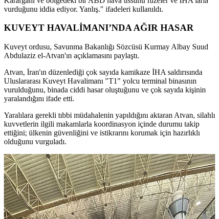
Karargahı ve bölgedeki bir ABD hava üssünü füzeler ve İHA'larla
vurduğunu iddia ediyor. Yanlış." ifadeleri kullanıldı.
KUVEYT HAVALİMANI’NDA AĞIR HASAR
Kuveyt ordusu, Savunma Bakanlığı Sözcüsü Kurmay Albay Suud
Abdulaziz el-Atvan'ın açıklamasını paylaştı.
Atvan, İran'ın düzenlediği çok sayıda kamikaze İHA saldırısında
Uluslararası Kuveyt Havalimanı "T1" yolcu terminal binasının
vurulduğunu, binada ciddi hasar oluştuğunu ve çok sayıda kişinin
yaralandığını ifade etti.
Yaralılara gerekli tıbbi müdahalenin yapıldığını aktaran Atvan, silahlı
kuvvetlerin ilgili makamlarla koordinasyon içinde durumu takip
ettiğini; ülkenin güvenliğini ve istikrarını korumak için hazırlıklı
olduğunu vurguladı.