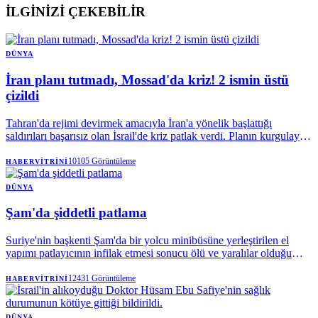
İLGİNİZİ ÇEKEBİLİR
DÜNYA
İran planı tutmadı, Mossad'da kriz! 2 ismin üstü
çizildi
Tahran'da rejimi devirmek amacıyla İran'a yönelik başlattığı
saldırıları başarısız olan İsrail'de kriz patlak verdi. Planın kurgulayan
Mossad'da 2 üst düzey ismin görevden alındığı ifade edildi.
10105
Görüntüleme
HABERVITRINI
DÜNYA
Şam'da şiddetli patlama
Suriye'nin başkenti Şam'da bir yolcu minibüsüne yerleştirilen el
yapımı patlayıcının infilak etmesi sonucu ölü ve yaralılar olduğu
açıklanırken, hastaneler alarma geçirildi.
12431
Görüntüleme
HABERVITRINI
DÜNYA