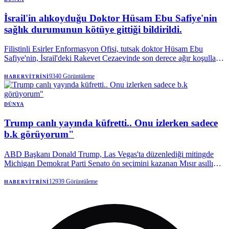
İsrail'in alıkoyduğu Doktor Hüsam Ebu Safiye'nin
sağlık durumunun kötüye gittiği bildirildi.
Filistinli Esirler Enformasyon Ofisi, tutsak doktor Hüsam Ebu
Safiye'nin, İsrail'deki Rakevet Cezaevinde son derece ağır koşullarla
karşı karşıya olduğunu belirtti.
9340
Görüntüleme
HABERVITRINI
DÜNYA
Trump canlı yayında küfretti.. Onu izlerken sadece
b.k görüyorum"
ABD Başkanı Donald Trump, Las Vegas'ta düzenlediği mitingde
Michigan Demokrat Parti Senato ön seçimini kazanan Mısır asıllı
doktor Abdul El-Sayed'e açıkça küfür etti.
12939
Görüntüleme
HABERVITRINI