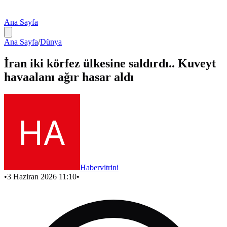
Ana Sayfa
Ana Sayfa
/
Dünya
İran iki körfez ülkesine saldırdı.. Kuveyt
havaalanı ağır hasar aldı
Habervitrini
•
3 Haziran 2026 11:10
•