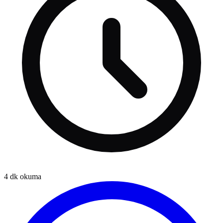
4
dk okuma