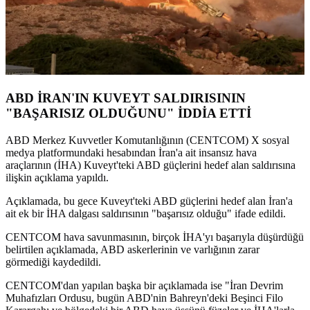
ABD İRAN'IN KUVEYT SALDIRISININ
"BAŞARISIZ OLDUĞUNU" İDDİA ETTİ
ABD Merkez Kuvvetler Komutanlığının (CENTCOM) X sosyal
medya platformundaki hesabından İran'a ait insansız hava
araçlarının (İHA) Kuveyt'teki ABD güçlerini hedef alan saldırısına
ilişkin açıklama yapıldı.
Açıklamada, bu gece Kuveyt'teki ABD güçlerini hedef alan İran'a
ait ek bir İHA dalgası saldırısının "başarısız olduğu" ifade edildi.
CENTCOM hava savunmasının, birçok İHA'yı başarıyla düşürdüğü
belirtilen açıklamada, ABD askerlerinin ve varlığının zarar
görmediği kaydedildi.
CENTCOM'dan yapılan başka bir açıklamada ise "İran Devrim
Muhafızları Ordusu, bugün ABD'nin Bahreyn'deki Beşinci Filo