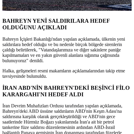
BAHREYN YENİ SALDIRILARA HEDEF
OLDUĞUNU AÇIKLADI
Bahreyn İçişleri Bakanlığı'ndan yapılan açıklamada, ülkenin yeni
saldırılara hedef olduğu ve bu nedenle birçok bölgede sirenlerin
çaldığı belirtilerek, "Vatandaşlarımıza ve diğer sakinlere paniğe
kapılmamaları ve en yakın güvenli alanlara sığınma çağrısında
bulunuyoruz" denildi.
Halka, gelişmeleri resmi makamların açıklamalarından takip etme
tavsiyesinde bulunuldu.
İRAN ABD'NİN BAHREYN'DEKİ BEŞİNCİ FİLO
KARARGAHI'NI HEDEF ALDI
İran Devrim Muhafızları Ordusu tarafından yapılan açıklamada,
Bahreyn'deki ABD üssüne saldırıların ABD'nin Keşm Adası'na
saldırısına karşılık olarak gerçekleştirildiği ve ABD'nin gece
saatlerinde Hürmüz Boğazı yakınlarında İran'a ait bir petrol
tankerine füze saldırısı düzenlemesinin ardından ABD-İsrail
bağlantılı Panaya gemisinin İran donanması tarafından füzelerle