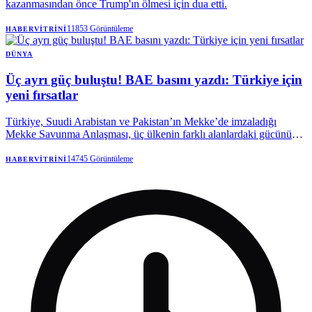
kazanmasından önce Trump'ın ölmesi için dua etti.
11853
Görüntüleme
HABERVITRINI
DÜNYA
Üç ayrı güç buluştu! BAE basını yazdı: Türkiye için
yeni fırsatlar
Türkiye, Suudi Arabistan ve Pakistan’ın Mekke’de imzaladığı
Mekke Savunma Anlaşması, üç ülkenin farklı alanlardaki gücünü
ortak bir zeminde buluşturdu. Dünya basınında geniş yankı bulan
anlaşmaya ilişkin BAE merkezli analizde, düzenlemenin yalnızca
14745
Görüntüleme
HABERVITRINI
askeri bir iş birliği olarak görülmemesi gerektiği vurgulandı.
Türkiye’nin güçlü ordusu ve gelişmiş savunma sanayisinin yanı sıra,
anlaşmayla birlikte yatırım, ticaret ve ekonomik ilişkilerde yeni
fırsatlar elde edebileceğine dikkat çekildi.