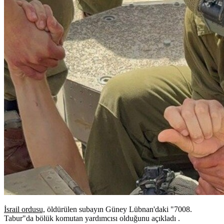
İsrail ordusu,
öldürülen subayın Güney Lübnan'daki "7008.
Tabur"da bölük komutan yardımcısı olduğunu açıkladı .