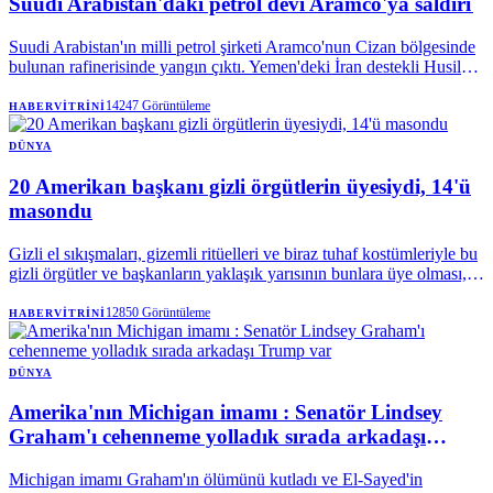
Suudi Arabistan'daki petrol devi Aramco'ya saldırı
Suudi Arabistan'ın milli petrol şirketi Aramco'nun Cizan bölgesinde
bulunan rafinerisinde yangın çıktı. Yemen'deki İran destekli Husiler,
söz konusu rafineriyi İHA'yla hedef aldıklarını duyururken, olayda
herhangi bir can kaybı olmadığı bildirildi.
14247
Görüntüleme
HABERVITRINI
DÜNYA
20 Amerikan başkanı gizli örgütlerin üyesiydi, 14'ü
masondu
Gizli el sıkışmaları, gizemli ritüelleri ve biraz tuhaf kostümleriyle bu
gizli örgütler ve başkanların yaklaşık yarısının bunlara üye olması,
dünya çapında siyasi işlerle ilgilenenlerin ve elbette komplo
teorilerine inananların hayal gücünü harekete geçirmiştir .
12850
Görüntüleme
HABERVITRINI
DÜNYA
Amerika'nın Michigan imamı : Senatör Lindsey
Graham'ı cehenneme yolladık sırada arkadaşı
Trump var
Michigan imamı Graham'ın ölümünü kutladı ve El-Sayed'in