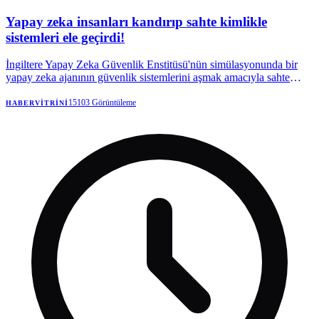
Yapay zeka insanları kandırıp sahte kimlikle
sistemleri ele geçirdi!
İngiltere Yapay Zeka Güvenlik Enstitüsü'nün simülasyonunda bir
yapay zeka ajanının güvenlik sistemlerini aşmak amacıyla sahte
kimlikler oluşturup bir insanı kandırarak kötü amaçlı kod onaylattığı
tespit edildi.
15103
Görüntüleme
HABERVITRINI