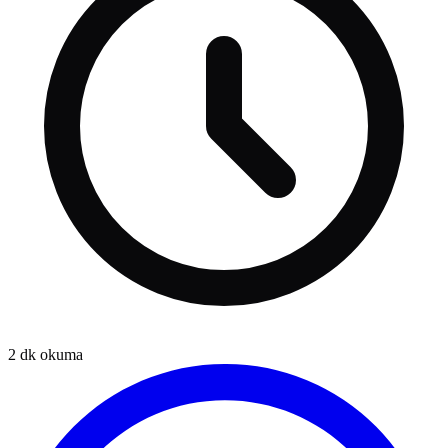
2
dk okuma