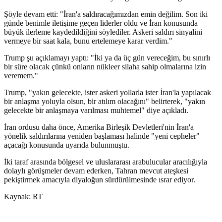
Şöyle devam etti: "İran'a saldıracağımızdan emin değilim. Son iki
günde benimle iletişime geçen liderler oldu ve İran konusunda
büyük ilerleme kaydedildiğini söylediler. Askeri saldırı sinyalini
vermeye bir saat kala, bunu ertelemeye karar verdim."
Trump şu açıklamayı yaptı: "İki ya da üç gün vereceğim, bu sınırlı
bir süre olacak çünkü onların nükleer silaha sahip olmalarına izin
veremem."
Trump, "yakın gelecekte, ister askeri yollarla ister İran'la yapılacak
bir anlaşma yoluyla olsun, bir atılım olacağını" belirterek, "yakın
gelecekte bir anlaşmaya varılması muhtemel" diye açıkladı.
İran ordusu daha önce, Amerika Birleşik Devletleri'nin İran'a
yönelik saldırılarına yeniden başlaması halinde "yeni cepheler"
açacağı konusunda uyarıda bulunmuştu.
İki taraf arasında bölgesel ve uluslararası arabulucular aracılığıyla
dolaylı görüşmeler devam ederken, Tahran mevcut ateşkesi
pekiştirmek amacıyla diyaloğun sürdürülmesinde ısrar ediyor.
Kaynak: RT