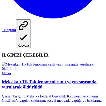
Telegram
Kopyala
İLGİNİZİ ÇEKEBİLİR
DÜNYA
Meksikalı TikTok fenomeni canlı yayın sırasında
vurularak öldürüldü.
Çarşamba günü Meksika Federal Güvenlik Kabinesi, yetkililerin
Gastélum'a yapılan saldırının, sosyal medyada yaptığı ve bazılarında
(Gastélum'un) bir suç örgütünün bir fraksiyonuna atıfta bulunduğu