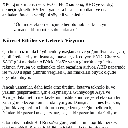
XPeng'in kurucusu ve CEO'su He Xiaopeng, BBC'ye verdiği
demeçte şirketin EV'lerin yanı sıra insansı robotlara ve uçan
arabalara öncelik verdiğini söyledi ve ekledi:
"Önümüzdeki on yıl içinde her otomobil şirketi aynı
zamanda bir robotik şirketi olacak."
Küresel Etkiler ve Gelecek Vizyonu
Çin'in iç pazarında büyümenin yavaşlaması ve yoğun fiyat savaşları,
Çinli üreticileri yurt dışına açılmaya teşvik ediyor. BYD, Chery ve
SAIC gibi markalar, AB'deki %45'e varan gümrük vergilerine
rağmen Avrupa ve gelişmekte olan pazarlara giriyor. ABD pazarında
ise %100'ü aşan gümrük vergileri Çinli markaları büyük ölçüde
dışarıda tutuyor.
Ancak uzmanlar, daha fazla araç üretimi, batarya teknolojisi ve
yazılım geliştirmenin Çin'e kaymasıyla Güneydoğu Asya ve
Avrupa'daki üretim merkezlerinin, istihdamın ve yerel ekonomilerin
zarar görebileceği konusunda uyarıyor. Danışman James Pearson,
gümrük vergilerinin bu durumu engellemeyeceğini belirterek,
"Onları bir pazardan dışlarsanız, başka bir pazar bulurlar" diyor.
Otomotiv analisti Bill Russo'ya göre, endüstrinin ağırlık merkezi
çoktan değişti. Russo, iş birliğine istekli şirketlerin bir şansı