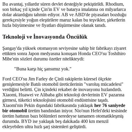
Bu avantaj, yıllardır süren devlet desteğiyle pekiştirildi. Rhodium,
son birkaç yıl içinde Çin'in EV ve batarya imalatına on milyarlarca
dolar aktardığını tahmin ediyor. AB ve ABD'de piyasaları bozduğu
gerekçesiyle yoğun eleştirilere maruz kalan bu teşvikler, şirketlerin
hızla büyümesine ve fiyatları düşürmesine olanak tanıdı.
Teknoloji ve İnovasyonda Öncülük
Şangay'da yüksek otomasyon seviyesine sahip bir fabrikayı ziyaret
ettikten sonra Japon medyasına konuşan Honda CEO'su Toshihiro
Mibe'nin sözleri durumu özetler nitelikteydi:
"Buna karşı hiç şansımız yok."
Ford CEO'su Jim Farley de Çinli rakiplerin küresel ölçekte
genişlemesiyle Batılı otomobil üreticilerinin "varoluş mücadelesi"
verdiğini belirtti. Çin içindeki rekabet de inovasyonu hızlandırdı.
Xiaomi, Huawei ve Alibaba gibi teknoloji devlerinin EV pazarına
girmesi, tüketici teknolojisini otomobil endüstrisine taşıdı.
Xiaomi'nin Pekin dışındaki fabrikasında yaklaşık
her 76 saniyede
bir otomobil
üretim bandından iniyor. Nio'nun Hefei'deki tesisinde
üretim hattının bazı bölümleri neredeyse tamamen otomatikleşmiş
durumda. BYD ise yaklaşık beş dakikada 400 km menzil
ekleyebilen ultra hızlı şarj sistemleri geliştirdi.