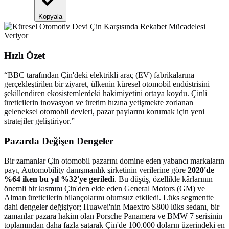
Kopyala
Hızlı Özet
“
BBC tarafından Çin'deki elektrikli araç (EV) fabrikalarına
gerçekleştirilen bir ziyaret, ülkenin küresel otomobil endüstrisini
şekillendiren ekosistemlerdeki hakimiyetini ortaya koydu. Çinli
üreticilerin inovasyon ve üretim hızına yetişmekte zorlanan
geleneksel otomobil devleri, pazar paylarını korumak için yeni
stratejiler geliştiriyor.
”
Pazarda Değişen Dengeler
Bir zamanlar Çin otomobil pazarını domine eden yabancı markaların
payı, Automobility danışmanlık şirketinin verilerine göre
2020'de
%64 iken bu yıl %32'ye geriledi
. Bu düşüş, özellikle kârlarının
önemli bir kısmını Çin'den elde eden General Motors (GM) ve
Alman üreticilerin bilançolarını olumsuz etkiledi. Lüks segmentte
dahi dengeler değişiyor; Huawei'nin Maextro S800 lüks sedanı, bir
zamanlar pazara hakim olan Porsche Panamera ve BMW 7 serisinin
toplamından daha fazla satarak Çin'de 100.000 doların üzerindeki en