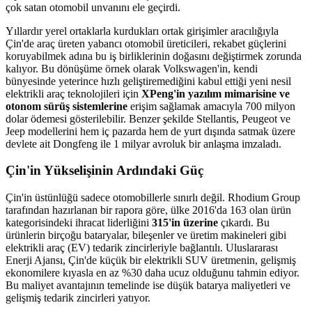
çok satan otomobil unvanını ele geçirdi.
Yıllardır yerel ortaklarla kurdukları ortak girişimler aracılığıyla
Çin'de araç üreten yabancı otomobil üreticileri, rekabet güçlerini
koruyabilmek adına bu iş birliklerinin doğasını değiştirmek zorunda
kalıyor. Bu dönüşüme örnek olarak Volkswagen'in, kendi
bünyesinde yeterince hızlı geliştiremediğini kabul ettiği yeni nesil
elektrikli araç teknolojileri için
XPeng'in yazılım mimarisine ve
otonom sürüş sistemlerine
erişim sağlamak amacıyla 700 milyon
dolar ödemesi gösterilebilir. Benzer şekilde Stellantis, Peugeot ve
Jeep modellerini hem iç pazarda hem de yurt dışında satmak üzere
devlete ait Dongfeng ile 1 milyar avroluk bir anlaşma imzaladı.
Çin'in Yükselişinin Ardındaki Güç
Çin'in üstünlüğü sadece otomobillerle sınırlı değil. Rhodium Group
tarafından hazırlanan bir rapora göre, ülke 2016'da 163 olan ürün
kategorisindeki ihracat liderliğini
315'in üzerine
çıkardı. Bu
ürünlerin birçoğu bataryalar, bileşenler ve üretim makineleri gibi
elektrikli araç (EV) tedarik zincirleriyle bağlantılı. Uluslararası
Enerji Ajansı, Çin'de küçük bir elektrikli SUV üretmenin, gelişmiş
ekonomilere kıyasla en az %30 daha ucuz olduğunu tahmin ediyor.
Bu maliyet avantajının temelinde ise düşük batarya maliyetleri ve
gelişmiş tedarik zincirleri yatıyor.