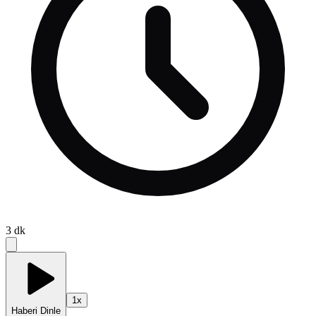
3
dk
1
x
Haberi Dinle