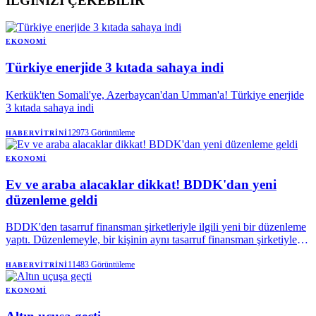
İLGİNİZİ ÇEKEBİLİR
EKONOMI
Türkiye enerjide 3 kıtada sahaya indi
Kerkük'ten Somali'ye, Azerbaycan'dan Umman'a! Türkiye enerjide
3 kıtada sahaya indi
12973
Görüntüleme
HABERVITRINI
EKONOMI
Ev ve araba alacaklar dikkat! BDDK'dan yeni
düzenleme geldi
BDDK'den tasarruf finansman şirketleriyle ilgili yeni bir düzenleme
yaptı. Düzenlemeyle, bir kişinin aynı tasarruf finansman şirketiyle
yapabileceği sözleşme sayısı biri taşıt, diğeri konut veya çatılı iş yeri
finansmanı olmak üzere ikiyle sınırlandırılırken, azami sözleşme
11483
Görüntüleme
HABERVITRINI
tutarı taşıt finansmanında 6 milyon 250 bin liraya, konut veya çatılı
iş yeri finansmanında 62 milyon 500 bin liraya yükseltildi.
EKONOMI