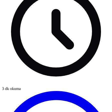
3
dk okuma