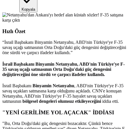
Kopyala
Hızlı Özet
“
İsrail Başbakanı Binyamin Netanyahu, ABD'nin Türkiye'ye F-35
savaş uçağı satmasının Orta Doğu'daki güç dengesini değiştireceğini
öne sürdü ve çarpıcı ifadeler kullandı.
”
İsrail Başbakanı Binyamin Netanyahu, ABD'nin Türkiye'ye F-
35 savaş uçağı satmasının Orta Doğu'daki güç dengesini
değiştireceğini öne sürdü ve çarpıcı ifadeler kullandı.
İsrail Başbakanı
Binyamin Netanyahu
, ABD'nin Türkiye'ye F-35
savaş uçakları satmasına karşı olduğunu açıkladı. CNN'e konuşan
Netanyahu, ABD'nin Türkiye'ye F-35 hayalet savaş uçakları
satmasının
bölgesel dengeleri olumsuz etkileyeceğini
iddia etti.
"YENİ GERİLİME YOL AÇACAK" İDDİASI
"Bu, Orta Doğu'daki güç dengesini bozacaktır. Çünkü bence
Türkiye'nin saldırgan emelleri var" diyen Netanyahu, Türkiye'nin F-