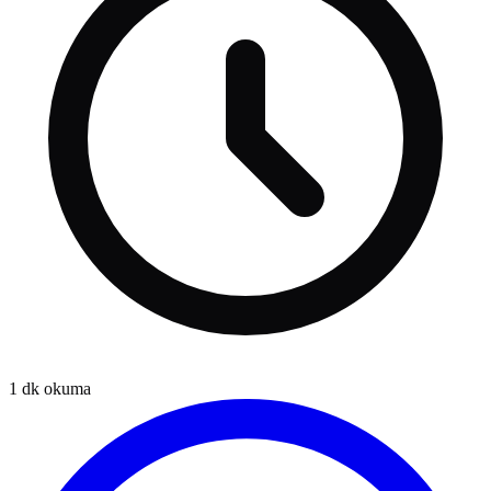
1
dk okuma