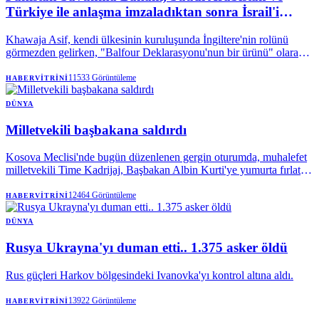
Türkiye ile anlaşma imzaladıktan sonra İsrail'i
'tehdit etti.
Khawaja Asif, kendi ülkesinin kuruluşunda İngiltere'nin rolünü
görmezden gelirken, "Balfour Deklarasyonu'nun bir ürünü" olarak
nitelendirdiği Yahudi devletine karşı Müslümanları "birleşik bir
askeri cephe" kurmaya çağırıyor.
11533
Görüntüleme
HABERVITRINI
DÜNYA
Milletvekili başbakana saldırdı
Kosova Meclisi'nde bugün düzenlenen gergin oturumda, muhalefet
milletvekili Time Kadrijaj, Başbakan Albin Kurti'ye yumurta fırlattı.
Siyasi krizin derinleştiği ülkede yaşanan bu olay sonrası oturuma ara
verildi.
12464
Görüntüleme
HABERVITRINI
DÜNYA
Rusya Ukrayna'yı duman etti.. 1.375 asker öldü
Rus güçleri Harkov bölgesindeki Ivanovka'yı kontrol altına aldı.
13922
Görüntüleme
HABERVITRINI