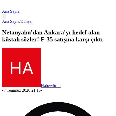
Ana Sayfa
Ana Sayfa
/
Dünya
Netanyahu'dan Ankara'yı hedef alan
küstah sözler! F-35 satışına karşı çıktı
Habervitrini
•
7 Temmuz 2026 21:16
•