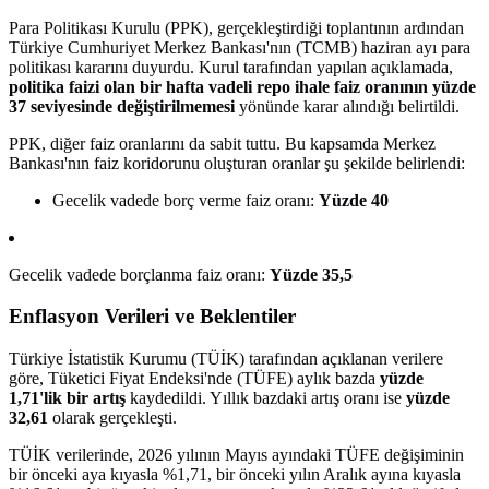
Para Politikası Kurulu (PPK), gerçekleştirdiği toplantının ardından
Türkiye Cumhuriyet Merkez Bankası'nın (TCMB) haziran ayı para
politikası kararını duyurdu. Kurul tarafından yapılan açıklamada,
politika faizi olan bir hafta vadeli repo ihale faiz oranının yüzde
37 seviyesinde değiştirilmemesi
yönünde karar alındığı belirtildi.
PPK, diğer faiz oranlarını da sabit tuttu. Bu kapsamda Merkez
Bankası'nın faiz koridorunu oluşturan oranlar şu şekilde belirlendi:
Gecelik vadede borç verme faiz oranı:
Yüzde 40
Gecelik vadede borçlanma faiz oranı:
Yüzde 35,5
Enflasyon Verileri ve Beklentiler
Türkiye İstatistik Kurumu (TÜİK) tarafından açıklanan verilere
göre, Tüketici Fiyat Endeksi'nde (TÜFE) aylık bazda
yüzde
1,71'lik bir artış
kaydedildi. Yıllık bazdaki artış oranı ise
yüzde
32,61
olarak gerçekleşti.
TÜİK verilerinde, 2026 yılının Mayıs ayındaki TÜFE değişiminin
bir önceki aya kıyasla %1,71, bir önceki yılın Aralık ayına kıyasla