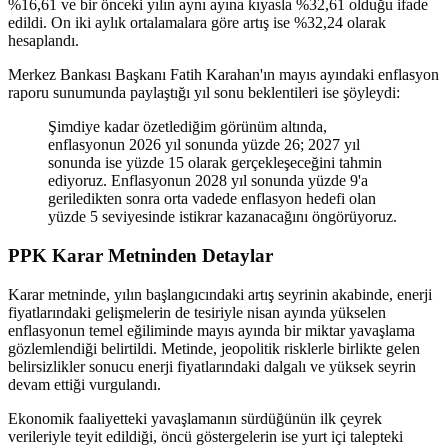
%16,61 ve bir önceki yılın aynı ayına kıyasla %32,61 olduğu ifade
edildi. On iki aylık ortalamalara göre artış ise %32,24 olarak
hesaplandı.
Merkez Bankası Başkanı Fatih Karahan'ın mayıs ayındaki enflasyon
raporu sunumunda paylaştığı yıl sonu beklentileri ise şöyleydi:
Şimdiye kadar özetlediğim görünüm altında,
enflasyonun 2026 yıl sonunda yüzde 26; 2027 yıl
sonunda ise yüzde 15 olarak gerçekleşeceğini tahmin
ediyoruz. Enflasyonun 2028 yıl sonunda yüzde 9'a
geriledikten sonra orta vadede enflasyon hedefi olan
yüzde 5 seviyesinde istikrar kazanacağını öngörüyoruz.
PPK Karar Metninden Detaylar
Karar metninde, yılın başlangıcındaki artış seyrinin akabinde, enerji
fiyatlarındaki gelişmelerin de tesiriyle nisan ayında yükselen
enflasyonun temel eğiliminde mayıs ayında bir miktar yavaşlama
gözlemlendiği belirtildi. Metinde, jeopolitik risklerle birlikte gelen
belirsizlikler sonucu enerji fiyatlarındaki dalgalı ve yüksek seyrin
devam ettiği vurgulandı.
Ekonomik faaliyetteki yavaşlamanın sürdüğünün ilk çeyrek
verileriyle teyit edildiği, öncü göstergelerin ise yurt içi talepteki