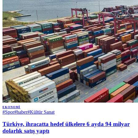
EKONOMI
#
Spor
#
haber
#
Kültür Sanat
Türkiye, ihracatta hedef ülkelere 6 ayda 94 milyar
dolarlık satış yaptı