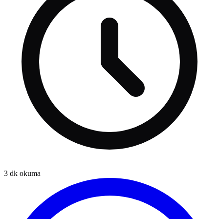
3
dk okuma