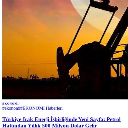
EKONOMI
#
ekonomi
#
EKONOMİ Haberleri
Türkiye-Irak Enerji İşbirliğinde Yeni Sayfa: Petrol
Hattından Yıllık 500 Milyon Dolar Gelir