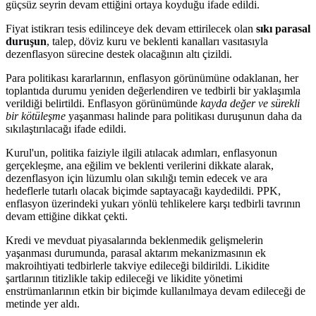
güçsüz seyrin devam ettiğini ortaya koyduğu ifade edildi.
Fiyat istikrarı tesis edilinceye dek devam ettirilecek olan
sıkı parasal
duruşun
, talep, döviz kuru ve beklenti kanalları vasıtasıyla
dezenflasyon sürecine destek olacağının altı çizildi.
Para politikası kararlarının, enflasyon görünümüne odaklanan, her
toplantıda durumu yeniden değerlendiren ve tedbirli bir yaklaşımla
verildiği belirtildi. Enflasyon görünümünde
kayda değer ve sürekli
bir kötüleşme
yaşanması halinde para politikası duruşunun daha da
sıkılaştırılacağı ifade edildi.
Kurul'un, politika faiziyle ilgili atılacak adımları, enflasyonun
gerçekleşme, ana eğilim ve beklenti verilerini dikkate alarak,
dezenflasyon için lüzumlu olan sıkılığı temin edecek ve ara
hedeflerle tutarlı olacak biçimde saptayacağı kaydedildi. PPK,
enflasyon üzerindeki yukarı yönlü tehlikelere karşı tedbirli tavrının
devam ettiğine dikkat çekti.
Kredi ve mevduat piyasalarında beklenmedik gelişmelerin
yaşanması durumunda, parasal aktarım mekanizmasının ek
makroihtiyati tedbirlerle takviye edileceği bildirildi. Likidite
şartlarının titizlikle takip edileceği ve likidite yönetimi
enstrümanlarının etkin bir biçimde kullanılmaya devam edileceği de
metinde yer aldı.