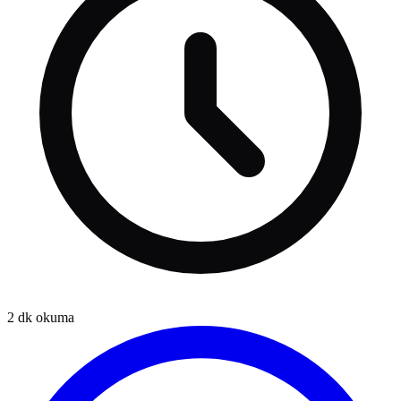
2
dk okuma