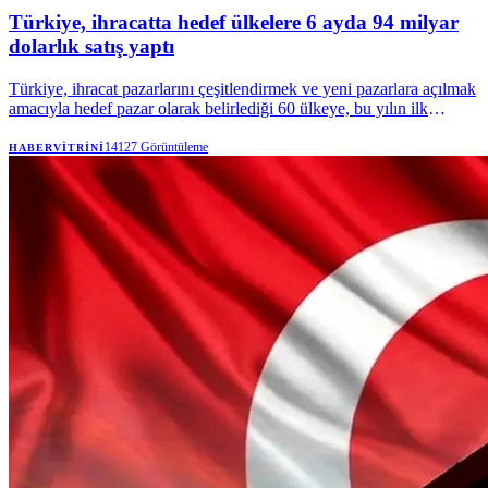
Türkiye, ihracatta hedef ülkelere 6 ayda 94 milyar
dolarlık satış yaptı
Türkiye, ihracat pazarlarını çeşitlendirmek ve yeni pazarlara açılmak
amacıyla hedef pazar olarak belirlediği 60 ülkeye, bu yılın ilk
yarısında 94 milyar dolarlık satış gerçekleştirirken, bu ülkelerle
233,3 milyar dolarlık ticaret hacmi elde etti. | Anadolu Ajansı
14127
Görüntüleme
HABERVITRINI