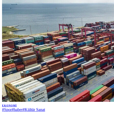
EKONOMI
#
Spor
#
haber
#
Kültür Sanat