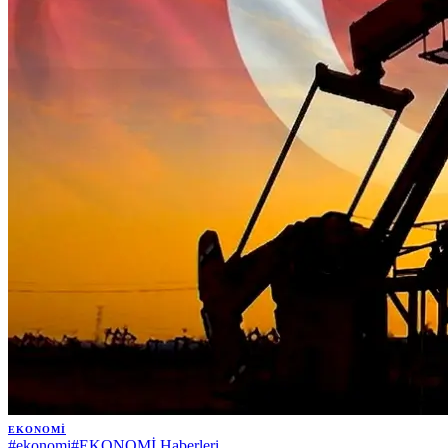
EKONOMI
#
ekonomi
#
EKONOMİ Haberleri