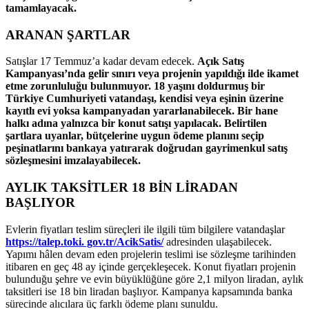
tamamlayacak.
ARANAN ŞARTLAR
Satışlar 17 Temmuz’a kadar devam edecek.
Açık Satış
Kampanyası’nda gelir sınırı veya projenin yapıldığı ilde ikamet
etme zorunluluğu bulunmuyor. 18 yaşını doldurmuş bir
Türkiye Cumhuriyeti vatandaşı, kendisi veya eşinin üzerine
kayıtlı evi yoksa kampanyadan yararlanabilecek. Bir hane
halkı adına yalnızca bir konut satışı yapılacak. Belirtilen
şartlara uyanlar, bütçelerine uygun ödeme planını seçip
peşinatlarını bankaya yatırarak doğrudan gayrimenkul satış
sözleşmesini imzalayabilecek.
AYLIK TAKSİTLER 18 BİN LİRADAN
BAŞLIYOR
Evlerin fiyatları teslim süreçleri ile ilgili tüm bilgilere vatandaşlar
https://talep.toki
. gov.tr/AcikSatis/
adresinden ulaşabilecek.
Yapımı hâlen devam eden projelerin teslimi ise sözleşme tarihinden
itibaren en geç 48 ay içinde gerçekleşecek. Konut fiyatları projenin
bulunduğu şehre ve evin büyüklüğüne göre 2,1 milyon liradan, aylık
taksitleri ise 18 bin liradan başlıyor. Kampanya kapsamında banka
sürecinde alıcılara üç farklı ödeme planı sunuldu.