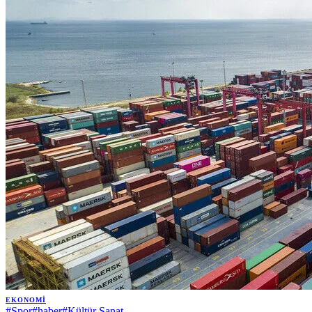
EKONOMI
#
Spor
#
haber
#
Kültür Sanat