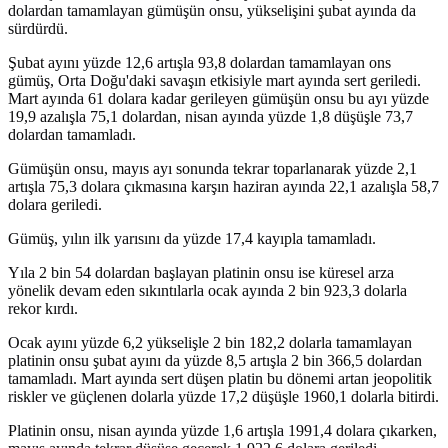
dolardan tamamlayan gümüşün onsu, yükselişini şubat ayında da
sürdürdü.
Şubat ayını yüzde 12,6 artışla 93,8 dolardan tamamlayan ons
gümüş, Orta Doğu'daki savaşın etkisiyle mart ayında sert geriledi.
Mart ayında 61 dolara kadar gerileyen gümüşün onsu bu ayı yüzde
19,9 azalışla 75,1 dolardan, nisan ayında yüzde 1,8 düşüşle 73,7
dolardan tamamladı.
Gümüşün onsu, mayıs ayı sonunda tekrar toparlanarak yüzde 2,1
artışla 75,3 dolara çıkmasına karşın haziran ayında 22,1 azalışla 58,7
dolara geriledi.
Gümüş, yılın ilk yarısını da yüzde 17,4 kayıpla tamamladı.
Yıla 2 bin 54 dolardan başlayan platinin onsu ise küresel arza
yönelik devam eden sıkıntılarla ocak ayında 2 bin 923,3 dolarla
rekor kırdı.
Ocak ayını yüzde 6,2 yükselişle 2 bin 182,2 dolarla tamamlayan
platinin onsu şubat ayını da yüzde 8,5 artışla 2 bin 366,5 dolardan
tamamladı. Mart ayında sert düşen platin bu dönemi artan jeopolitik
riskler ve güçlenen dolarla yüzde 17,2 düşüşle 1960,1 dolarla bitirdi.
Platinin onsu, nisan ayında yüzde 1,6 artışla 1991,4 dolara çıkarken,