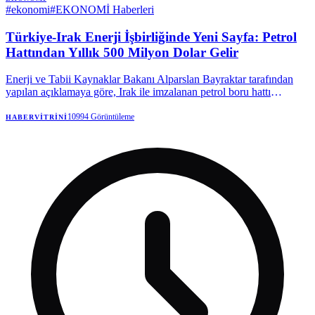
#
ekonomi
#
EKONOMİ Haberleri
Türkiye-Irak Enerji İşbirliğinde Yeni Sayfa: Petrol
Hattından Yıllık 500 Milyon Dolar Gelir
Enerji ve Tabii Kaynaklar Bakanı Alparslan Bayraktar tarafından
yapılan açıklamaya göre, Irak ile imzalanan petrol boru hattı
anlaşması, Türkiye'ye senelik yaklaşık 500 milyon dolarlık bir
nakliye kazancı sağlayacak. Hattın potansiyelinin ise 2,5 milyon
10994
Görüntüleme
HABERVITRINI
varile yükseltilmesi gündemde.