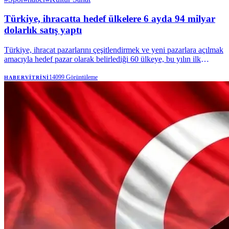
Türkiye, ihracatta hedef ülkelere 6 ayda 94 milyar
dolarlık satış yaptı
Türkiye, ihracat pazarlarını çeşitlendirmek ve yeni pazarlara açılmak
amacıyla hedef pazar olarak belirlediği 60 ülkeye, bu yılın ilk
yarısında 94 milyar dolarlık satış gerçekleştirirken, bu ülkelerle
233,3 milyar dolarlık ticaret hacmi elde etti. | Anadolu Ajansı
14099
Görüntüleme
HABERVITRINI