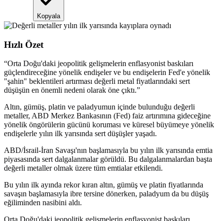
Kopyala
Hızlı Özet
“
Orta Doğu'daki jeopolitik gelişmelerin enflasyonist baskıları
güçlendireceğine yönelik endişeler ve bu endişelerin Fed'e yönelik
"şahin" beklentileri artırması değerli metal fiyatlarındaki sert
düşüşün en önemli nedeni olarak öne çıktı.
”
Altın, gümüş, platin ve paladyumun içinde bulunduğu değerli
metaller, ABD Merkez Bankasının (Fed) faiz artırımına gideceğine
yönelik öngörülerin gücünü koruması ve küresel büyümeye yönelik
endişelerle yılın ilk yarısında sert düşüşler yaşadı.
ABD/İsrail-İran Savaşı'nın başlamasıyla bu yılın ilk yarısında emtia
piyasasında sert dalgalanmalar görüldü. Bu dalgalanmalardan başta
değerli metaller olmak üzere tüm emtialar etkilendi.
Bu yılın ilk ayında rekor kıran altın, gümüş ve platin fiyatlarında
savaşın başlamasıyla ibre tersine dönerken, paladyum da bu düşüş
eğiliminden nasibini aldı.
Orta Doğu'daki jeopolitik gelişmelerin enflasyonist baskıları