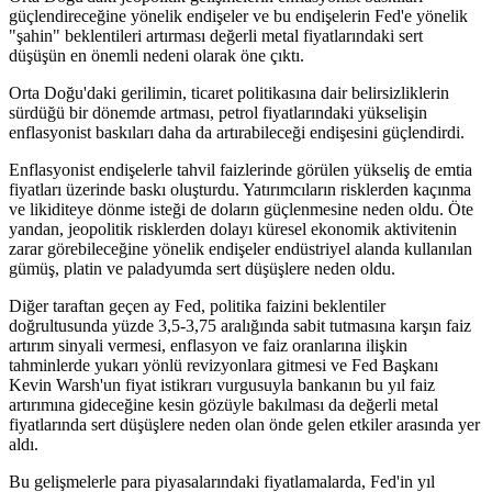
güçlendireceğine yönelik endişeler ve bu endişelerin Fed'e yönelik
"şahin" beklentileri artırması değerli metal fiyatlarındaki sert
düşüşün en önemli nedeni olarak öne çıktı.
Orta Doğu'daki gerilimin, ticaret politikasına dair belirsizliklerin
sürdüğü bir dönemde artması, petrol fiyatlarındaki yükselişin
enflasyonist baskıları daha da artırabileceği endişesini güçlendirdi.
Enflasyonist endişelerle tahvil faizlerinde görülen yükseliş de emtia
fiyatları üzerinde baskı oluşturdu. Yatırımcıların risklerden kaçınma
ve likiditeye dönme isteği de doların güçlenmesine neden oldu. Öte
yandan, jeopolitik risklerden dolayı küresel ekonomik aktivitenin
zarar görebileceğine yönelik endişeler endüstriyel alanda kullanılan
gümüş, platin ve paladyumda sert düşüşlere neden oldu.
Diğer taraftan geçen ay Fed, politika faizini beklentiler
doğrultusunda yüzde 3,5-3,75 aralığında sabit tutmasına karşın faiz
artırım sinyali vermesi, enflasyon ve faiz oranlarına ilişkin
tahminlerde yukarı yönlü revizyonlara gitmesi ve Fed Başkanı
Kevin Warsh'un fiyat istikrarı vurgusuyla bankanın bu yıl faiz
artırımına gideceğine kesin gözüyle bakılması da değerli metal
fiyatlarında sert düşüşlere neden olan önde gelen etkiler arasında yer
aldı.
Bu gelişmelerle para piyasalarındaki fiyatlamalarda, Fed'in yıl