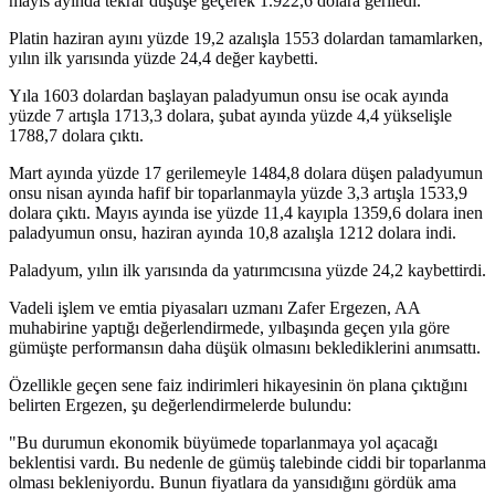
mayıs ayında tekrar düşüşe geçerek 1.922,6 dolara geriledi.
Platin haziran ayını yüzde 19,2 azalışla 1553 dolardan tamamlarken,
yılın ilk yarısında yüzde 24,4 değer kaybetti.
Yıla 1603 dolardan başlayan paladyumun onsu ise ocak ayında
yüzde 7 artışla 1713,3 dolara, şubat ayında yüzde 4,4 yükselişle
1788,7 dolara çıktı.
Mart ayında yüzde 17 gerilemeyle 1484,8 dolara düşen paladyumun
onsu nisan ayında hafif bir toparlanmayla yüzde 3,3 artışla 1533,9
dolara çıktı. Mayıs ayında ise yüzde 11,4 kayıpla 1359,6 dolara inen
paladyumun onsu, haziran ayında 10,8 azalışla 1212 dolara indi.
Paladyum, yılın ilk yarısında da yatırımcısına yüzde 24,2 kaybettirdi.
Vadeli işlem ve emtia piyasaları uzmanı Zafer Ergezen, AA
muhabirine yaptığı değerlendirmede, yılbaşında geçen yıla göre
gümüşte performansın daha düşük olmasını beklediklerini anımsattı.
Özellikle geçen sene faiz indirimleri hikayesinin ön plana çıktığını
belirten Ergezen, şu değerlendirmelerde bulundu:
"Bu durumun ekonomik büyümede toparlanmaya yol açacağı
beklentisi vardı. Bu nedenle de gümüş talebinde ciddi bir toparlanma
olması bekleniyordu. Bunun fiyatlara da yansıdığını gördük ama