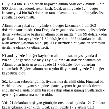
Bu yıla 4 bin 313 dolardan başlayan altının onsu ocak ayında 5 bin
600 doları test ederek rekor kırdı. Ocak ayını yüzde 12,4 değer
kazancıyla 4 bin 849 dolardan tamamlayan ons altının bu yükselişi
şubatta da devam etti.
Altının onsu şubat ayını yüzde 8,5 değer kazanarak 5 bin 263
dolardan tamamladı. Orta Doğu'da yaşanan söz konusu gelişmelerle
değer kaybetmeye başlayan altının onsu martta 4 bin 99 dolara kadar
gerilese de bu ayı yüzde 11,32 düşüşle 4 bin 667 dolardan bitirdi.
Mart ayında yaşanan bu düşüş 2008 krizinden bu yana en sert aylık
gerileme olarak kayıtlara geçti.
Nisanda yüzde 1 değer kaybeden altının onsu, mayıs ayında da
yüzde 1,77 geriledi ve mayıs ayını 4 bin 540 dolardan tamamladı.
Altının onsu haziran ayını yüzde 11,7 düşüşle 4007 dolardan
tamamladı. Böylece altının onsu yılın ilk yarısında yüzde 7,1 değer
kaybetmiş oldu.
Söz konusu sebepler gümüş fiyatlarında da etkili oldu. Finansal bir
varlık olmasının yanı sıra güneş paneli yapımı başta olmak üzere
endüstriyel alanda önemli bir role sahip olması gümüş fiyatlarındaki
oynaklığın artmasına neden oldu.
Yıla 71 dolardan başlayan gümüşün onsu ocak ayında 121,7 dolara
kadar çıkarak rekor kırdı. Ocak ayını yüzde 17,2 artışla 83,3