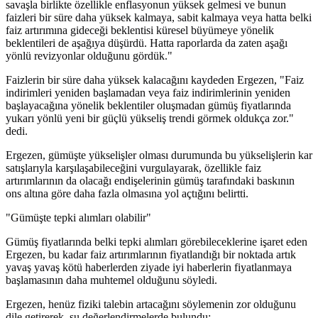
savaşla birlikte özellikle enflasyonun yüksek gelmesi ve bunun
faizleri bir süre daha yüksek kalmaya, sabit kalmaya veya hatta belki
faiz artırımına gideceği beklentisi küresel büyümeye yönelik
beklentileri de aşağıya düşürdü. Hatta raporlarda da zaten aşağı
yönlü revizyonlar olduğunu gördük."
Faizlerin bir süre daha yüksek kalacağını kaydeden Ergezen, "Faiz
indirimleri yeniden başlamadan veya faiz indirimlerinin yeniden
başlayacağına yönelik beklentiler oluşmadan gümüş fiyatlarında
yukarı yönlü yeni bir güçlü yükseliş trendi görmek oldukça zor."
dedi.
Ergezen, gümüşte yükselişler olması durumunda bu yükselişlerin kar
satışlarıyla karşılaşabileceğini vurgulayarak, özellikle faiz
artırımlarının da olacağı endişelerinin gümüş tarafındaki baskının
ons altına göre daha fazla olmasına yol açtığını belirtti.
"Gümüşte tepki alımları olabilir"
Gümüş fiyatlarında belki tepki alımları görebileceklerine işaret eden
Ergezen, bu kadar faiz artırımlarının fiyatlandığı bir noktada artık
yavaş yavaş kötü haberlerden ziyade iyi haberlerin fiyatlanmaya
başlamasının daha muhtemel olduğunu söyledi.
Ergezen, henüz fiziki talebin artacağını söylemenin zor olduğunu
dile getirerek, şu değerlendirmelerde bulundu: