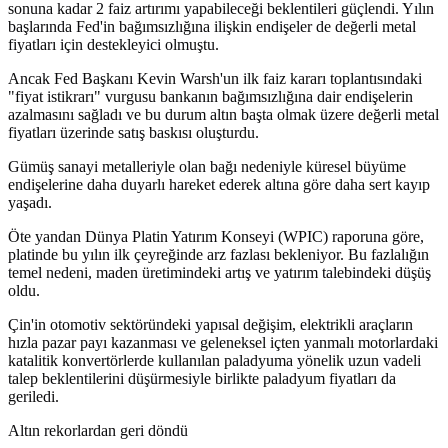
sonuna kadar 2 faiz artırımı yapabileceği beklentileri güçlendi. Yılın
başlarında Fed'in bağımsızlığına ilişkin endişeler de değerli metal
fiyatları için destekleyici olmuştu.
Ancak Fed Başkanı Kevin Warsh'un ilk faiz kararı toplantısındaki
"fiyat istikrarı" vurgusu bankanın bağımsızlığına dair endişelerin
azalmasını sağladı ve bu durum altın başta olmak üzere değerli metal
fiyatları üzerinde satış baskısı oluşturdu.
Gümüş sanayi metalleriyle olan bağı nedeniyle küresel büyüme
endişelerine daha duyarlı hareket ederek altına göre daha sert kayıp
yaşadı.
Öte yandan Dünya Platin Yatırım Konseyi (WPIC) raporuna göre,
platinde bu yılın ilk çeyreğinde arz fazlası bekleniyor. Bu fazlalığın
temel nedeni, maden üretimindeki artış ve yatırım talebindeki düşüş
oldu.
Çin'in otomotiv sektöründeki yapısal değişim, elektrikli araçların
hızla pazar payı kazanması ve geleneksel içten yanmalı motorlardaki
katalitik konvertörlerde kullanılan paladyuma yönelik uzun vadeli
talep beklentilerini düşürmesiyle birlikte paladyum fiyatları da
geriledi.
Altın rekorlardan geri döndü