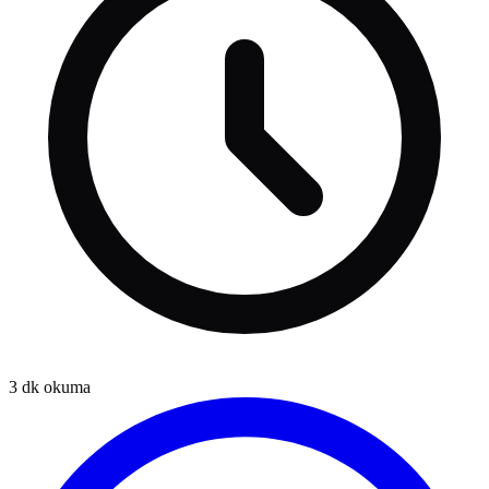
3
dk okuma