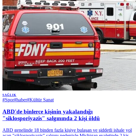
SAĞLIK
#
Spor
#
haber
#
Kültür Sanat
ABD'de binlerce kişinin yakalandığı
"siklosporiyazis" salgınında 2 kişi öldü
ABD genelinde 18 binden fazla kişiye bulaşan ve şiddetli ishale yol
açan "siklosporiyazis" salgını nedeniyle Michigan eyaletinde 2 kişi