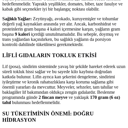
hedeflenmelidir. Yapraklı yeşillikler, domates, biber, taze fasulye ve
kabak gibi seçenekler iyi bir başlangıç noktası olabilir.
Sağlıklı Yağlar:
Zeytinyağı, avokado, kuruyemişler ve tohumlar
değerli yağ kaynakları arasında yer alır. Ancak, karbonhidrat ve
proteinlerin gram başına 4 kalori içermesine karşın, yağların gram
başına
9 kalori
içerdiği unutulmamalıdır. Bu sebeple, doymuş ve
trans yağlardan kaçınılırken, bu sağlıklı yağların da porsiyon
kontrolü dahilinde tüketilmesi gerekmektedir.
LİFLİ GIDALARIN TOKLUK ETKİSİ
Lif (posa), sindirim sisteminde yavaş bir şekilde hareket ederek uzun
süreli tokluk hissi sağlar ve bu sayede kilo kaybına doğrudan
katkıda bulunur. Lifin ayrıca kan şekerini dengeleme, sindirimi
iyileştirme ve kronik rahatsızlıklara karşı koruma sağlama gibi
önemli yararları da mevcuttur. Meyveler, sebzeler, tam tahıllar ve
baklagiller lif bakımından oldukça zengin gıdalardır. Beslenme
programında günde
2 fincan meyve
ve yaklaşık
170 gram (6 oz)
tahıl
bulunması hedeflenmelidir.
SU TÜKETİMİNİN ÖNEMİ: DOĞRU
HİDRASYON