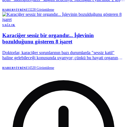
hayatını kaybetti. | Anadolu Ajansı
13228
Görüntüleme
HABERVITRINI
SAĞLIK
Karaciğer sessiz bir organdır... İşlevinin
bozulduğunu gösteren 8 işaret
Doktorlar, karaciğer sorunlarının bazı durumlarda "sessiz katil"
haline gelebileceği konusunda uyarıyor; çünkü bu hayati organın
hastalıkları, vücutta geri dönüşü olmayan değişiklikler meydana
gelene kadar tespit edilmesi zordur.
14520
Görüntüleme
HABERVITRINI