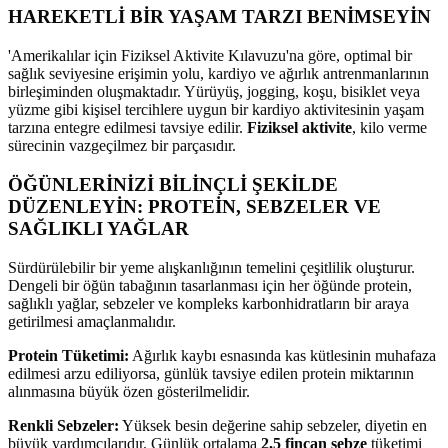
HAREKETLİ BİR YAŞAM TARZI BENİMSEYİN
'Amerikalılar için Fiziksel Aktivite Kılavuzu'na göre, optimal bir
sağlık seviyesine erişimin yolu, kardiyo ve ağırlık antrenmanlarının
birleşiminden oluşmaktadır. Yürüyüş, jogging, koşu, bisiklet veya
yüzme gibi kişisel tercihlere uygun bir kardiyo aktivitesinin yaşam
tarzına entegre edilmesi tavsiye edilir.
Fiziksel aktivite
, kilo verme
sürecinin vazgeçilmez bir parçasıdır.
ÖĞÜNLERİNİZİ BİLİNÇLİ ŞEKİLDE
DÜZENLEYİN: PROTEİN, SEBZELER VE
SAĞLIKLI YAĞLAR
Sürdürülebilir bir yeme alışkanlığının temelini çeşitlilik oluşturur.
Dengeli bir öğün tabağının tasarlanması için her öğünde protein,
sağlıklı yağlar, sebzeler ve kompleks karbonhidratların bir araya
getirilmesi amaçlanmalıdır.
Protein Tüketimi:
Ağırlık kaybı esnasında kas kütlesinin muhafaza
edilmesi arzu ediliyorsa, günlük tavsiye edilen protein miktarının
alınmasına büyük özen gösterilmelidir.
Renkli Sebzeler:
Yüksek besin değerine sahip sebzeler, diyetin en
büyük yardımcılarıdır. Günlük ortalama
2,5 fincan sebze
tüketimi