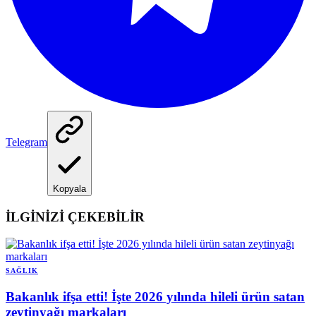
Telegram
Kopyala
İLGİNİZİ ÇEKEBİLİR
SAĞLIK
Bakanlık ifşa etti! İşte 2026 yılında hileli ürün satan
zeytinyağı markaları