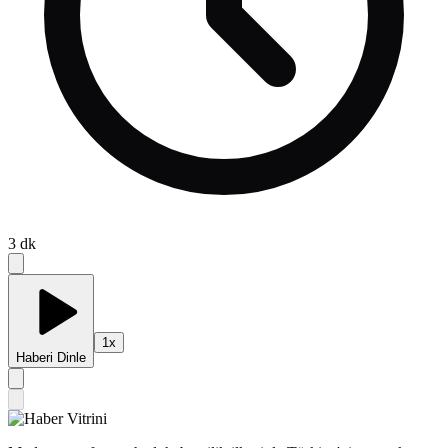
3
dk
1
x
Haberi Dinle