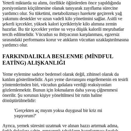
Yeterli miktarda su alımı, özellikle öğünlerden önce yapıldığında
porsiyonların küçülmesine olanak tanıyarak zayıflama sürecine
yardımcı olur. Su tüketimi, metabolizmayı harekete geçirerek yağ
yakımını destekler ve uzun vadeli kilo yönetimini sağlar. Asitli ve
şekerli içecekler, yüksek kalori içerikleriyle kilo alımına zemin
hazırlar. Bu tür içecekler yerine su veya düşük kalorili meşrubatlar
tercih edilmelidir. Vücudun su ihtiyacının karşılanması, egzersiz
sırasındaki performansı korur ve atıkların vücuttan uzaklaştırılmasına
yardımcı olur.
FARKINDALIKLA BESLENME (MİNDFUL
EATİNG) ALIŞKANLIĞI
Yeme eylemine sadece bedensel olarak değil, zihinsel olarak da
katılım gösterilmelidir. Aşırı yeme davranışını engellemenin en tesirli
yöntemlerinden biri, vücudun gıdalara verdiği reaksiyonları
gözlemlemektir. Bunun için lokmaların daha yavaş çiğnenmesi
önerilir. Şu sorunun kişiye yöneltilmesi bir rutin haline
dönüştürülmelidir:
'Gerçekten aç mıyım yoksa duygusal bir kriz mi
yaşıyorum?'
Ayrıca, yemek süresini uzatmak ve alınan hazzı artırmak adına,
farklı dokulara sahip, rengarenk tabakların hazırlanması faydalı