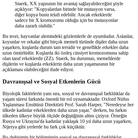
Staerk, XX yapısının bir avantaj sağlayabileceğini şöyle
açıklıyor: "Kopyalardan birinde bir mutasyon varsa,
diğer kopya bunu telafi edebilir. Ancak erkeklerde
sadece bir X kromozomu olduğu için bu mutasyonlar
daha zararlı olabilir."
Bu teori, hayvanlar alemindeki gözlemlerle de uyumludur. Aslanlar,
koyunlar ve orkalar gibi birçok memeli türünde dişiler daha uzun
yaşarken, kuşlarda durum tam tersidir ve genellikle erkekler daha
uzun ömürlüdür. Kuşlarda iki özdeş cinsiyet kromozomuna sahip
olan taraf erkeklerdir (ZZ). Staerk, bu durumun, memelilerde
dişilerin ve kuşlarda erkeklerin daha uzun yaşamasının bir
açıklaması olabileceğini ifade ediyor.
Davranışsal ve Sosyal Etkenlerin Gücü
Biyolojik faktörlerin yanı sıra, sosyal ve davranışsal farklılıklar da
yaşam süresi farkında önemli bir rol oynamaktadır. Oxford Nüfus
Yaşlanması Enstitüsü Direktörü Prof. Sarah Harper, "Neredeyse her
ülkede kadınlar erkeklerden daha uzun yaşar," derken, bu farkın
ülkeden ülkeye büyük ölçüde değiştiğinin altını çiziyor. Örneğin
Rusya ve Ukrayna'da kadınlar yaklaşık 10 yıl daha uzun yaşarken,
Nijerya gibi yerlerde bu fark çok küçüktür.
Bu değişimin bir bölümünün sosyal ve davranışsal farklılıklar