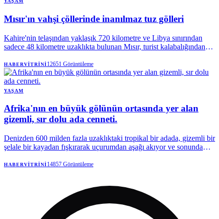
YAŞAM
Mısır'ın vahşi çöllerinde inanılmaz tuz gölleri
Kahire'nin telaşından yaklaşık 720 kilometre ve Libya sınırından
sadece 48 kilometre uzaklıkta bulunan Mısır, turist kalabalığından
sıyrılıp keşfedilmemişliğin büyüsünü korumayı başarmış bir hazine
saklıyor. Batı Çölü'nün bu ücra köşesine ulaşmanın tek yolu,
12651
Görüntüleme
HABERVITRINI
başkentten gece yolculuğu yapacak bir minibüs kiralamaktır.
YAŞAM
Afrika'nın en büyük gölünün ortasında yer alan
gizemli, sır dolu ada cenneti.
Denizden 600 milden fazla uzaklıktaki tropikal bir adada, gizemli bir
şelale bir kayadan fışkırarak uçurumdan aşağı akıyor ve sonunda
Victoria Gölü'ne, oradan da Nil Nehri'ne karışıyor. Bu, doğal ve
birçok Ugandalı için manevi bir harika.
14857
Görüntüleme
HABERVITRINI