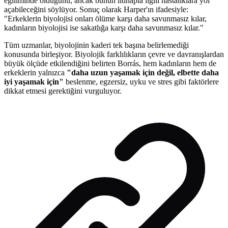
eğiliminde olduğunu, ancak bunun iltihapla ilgili hastalıklara yol
açabileceğini söylüyor. Sonuç olarak Harper'ın ifadesiyle:
"Erkeklerin biyolojisi onları ölüme karşı daha savunmasız kılar,
kadınların biyolojisi ise sakatlığa karşı daha savunmasız kılar."
Tüm uzmanlar, biyolojinin kaderi tek başına belirlemediği
konusunda birleşiyor. Biyolojik farklılıkların çevre ve davranışlardan
büyük ölçüde etkilendiğini belirten Borrás, hem kadınların hem de
erkeklerin yalnızca
"daha uzun yaşamak için değil, elbette daha
iyi yaşamak için"
beslenme, egzersiz, uyku ve stres gibi faktörlere
dikkat etmesi gerektiğini vurguluyor.