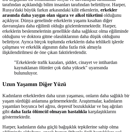
tarafından açıklandığı bilim insanları tarafından belirtiliyor. Harper,
Rusya'daki büyük farkın arkasındaki kilit etkenlerin,
erkekler
arasında daha yaygın olan sigara ve alkol tüketimi
olduğunu
açıklıyor. Dünya genelinde erkeklerin yaşamı kısaltan diğer
davranışlara daha eğilimli olduğu gözlemlenmektedir. Harper,
erkeklerin beslenmelerinin genellikle daha sağlıksız olma eğiliminde
olduğunu ve doktora gitme olasılıklarının daha düşük olduğunu
belirtiyor. Ayrıca birçok toplumda erkeklerin daha tehlikeli işlerde
çalışması ve erkeklik algısının daha fazla risk almayla
ilişkilendirilmesi de öne çıkan faktörlerdendir.
"Erkeklerde trafik kazaları, şiddet, cinayet ve intihardan
kaynaklanan ölümler çok daha yüksek" uyarısında
bulunuluyor.
Uzun Yaşamın Diğer Yüzü
Kadınların erkeklerden daha uzun yaşaması, onların daha sağlıklı bir
yaşam sürdüğü anlamına gelmemektedir. Araştırmalar, kadınların
yaşamları boyunca bel ağrısı, depresif bozukluklar ve baş ağrıları
gibi
daha fazla ölümcül olmayan hastalıkla
karşılaştıklarını
göstermektedir.
Harper, kadınların daha güçlü bağışıklık tepkilerine sahip olma