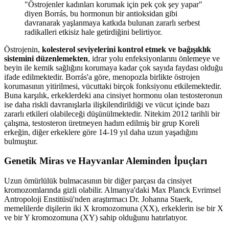
"Östrojenler kadınları korumak için pek çok şey yapar"
diyen Borrás, bu hormonun bir antioksidan gibi
davranarak yaşlanmaya katkıda bulunan zararlı serbest
radikalleri etkisiz hale getirdiğini belirtiyor.
Östrojenin,
kolesterol seviyelerini kontrol etmek ve bağışıklık
sistemini düzenlemekten
, idrar yolu enfeksiyonlarını önlemeye ve
beyin ile kemik sağlığını korumaya kadar çok sayıda faydası olduğu
ifade edilmektedir. Borrás'a göre, menopozla birlikte östrojen
korumasının yitirilmesi, vücuttaki birçok fonksiyonu etkilemektedir.
Buna karşılık, erkeklerdeki ana cinsiyet hormonu olan testosteronun
ise daha riskli davranışlarla ilişkilendirildiği ve vücut içinde bazı
zararlı etkileri olabileceği düşünülmektedir. Nitekim 2012 tarihli bir
çalışma, testosteron üretmeyen hadım edilmiş bir grup Koreli
erkeğin, diğer erkeklere göre 14-19 yıl daha uzun yaşadığını
bulmuştur.
Genetik Miras ve Hayvanlar Aleminden İpuçları
Uzun ömürlülük bulmacasının bir diğer parçası da cinsiyet
kromozomlarında gizli olabilir. Almanya'daki Max Planck Evrimsel
Antropoloji Enstitüsü'nden araştırmacı Dr. Johanna Staerk,
memelilerde dişilerin iki X kromozomuna (XX), erkeklerin ise bir X
ve bir Y kromozomuna (XY) sahip olduğunu hatırlatıyor.