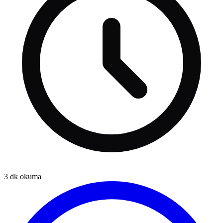
3
dk okuma