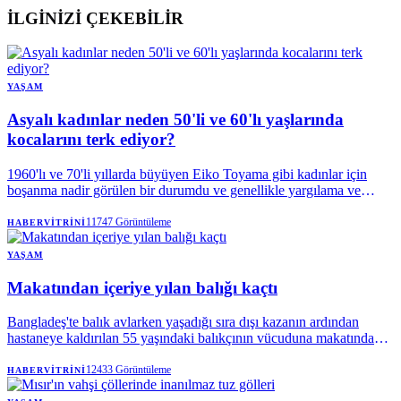
İLGİNİZİ ÇEKEBİLİR
YAŞAM
Asyalı kadınlar neden 50'li ve 60'lı yaşlarında
kocalarını terk ediyor?
1960'lı ve 70'li yıllarda büyüyen Eiko Toyama gibi kadınlar için
boşanma nadir görülen bir durumdu ve genellikle yargılama ve
utançla karşılanıyordu.
11747
Görüntüleme
HABERVITRINI
YAŞAM
Makatından içeriye yılan balığı kaçtı
Bangladeş'te balık avlarken yaşadığı sıra dışı kazanın ardından
hastaneye kaldırılan 55 yaşındaki balıkçının vücuduna makatından
giren yılan balığı, acil ameliyatla çıkarıldı.
12433
Görüntüleme
HABERVITRINI