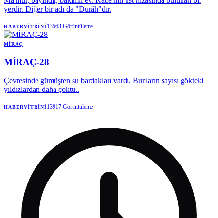
Ma'mûr, bayındır, bakımlı ev. Kâbe'nin üst hizasında bulunan bir
yerdir. Diğer bir adı da "Durâh"dır.
13563
Görüntüleme
HABERVITRINI
MIRAÇ
MİRAÇ-28
Çevresinde gümüşten su bardakları vardı. Bunların sayısı gökteki
yıldızlardan daha çoktu..
13917
Görüntüleme
HABERVITRINI