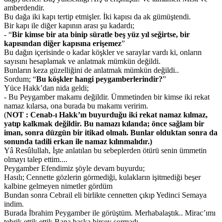
amberdendir.
Bu dağa iki kapı tertip etmişler. İki kapısı da ak gümüştendi.
Bir kapı ile diğer kapının arası şu kadardı;
- “
Bir kimse bir ata binip süratle beş yüz yıl seğirtse, bir
kapısından diğer kapısına erişemez
”
Bu dağın içerisinde o kadar köşkler ve saraylar vardı ki, onların
sayısını hesaplamak ve anlatmak mümkün değildi.
Bunların keza güzelliğini de anlatmak mümkün değildi..
Sordum; “
Bu köşkler hangi peygamberlerindir?
”
Yüce Hakk’dan nida geldi;
- Bu Peygamber makamı değildir. Ümmetinden bir kimse iki rekat
namaz kılarsa, ona burada bu makamı veririm.
(
NOT : Cenab-ı Hakk’ın buyurduğu iki rekat namaz kılmaz,
yatıp kalkmak değildir. Bu namazı kılanda; önce sağlam bir
iman, sonra düzgün bir itikad olmalı. Bunlar olduktan sonra da
sonunda tadili erkan ile namaz kılınmalıdır.)
Yâ Resûlullah, İşte anlatılan bu sebeplerden ötürü senin ümmetin
olmayı talep ettim....
Peygamber Efendimiz şöyle devam buyurdu;
Hasılı; Cennette gözlerin görmediği, kulakların işitmediği beşer
kalbine gelmeyen nimetler gördüm
Bundan sonra Cebrail eli birlikte cennetten çıkıp Yedinci Semaya
indim.
Burada İbrahim Peygamber ile görüştüm. Merhabalaştık.. Mirac’ımı
tebrik ettik ettik Bana başka birşey sormadı..