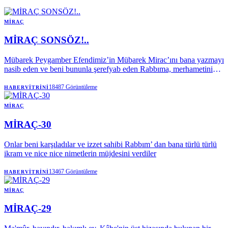
MIRAÇ
MİRAÇ SONSÖZ!..
Mübarek Peygamber Efendimiz’in Mübarek Mirac’ını bana yazmayı
nasib eden ve beni bununla şerefyab eden Rabbıma, merhametinin
ve ihsanının sonsuzluğu kadar şükür ediyorum.
18487
Görüntüleme
HABERVITRINI
MIRAÇ
MİRAÇ-30
Onlar beni karşıladılar ve izzet sahibi Rabbım’ dan bana türlü türlü
ikram ve nice nice nimetlerin müjdesini verdiler
13467
Görüntüleme
HABERVITRINI
MIRAÇ
MİRAÇ-29