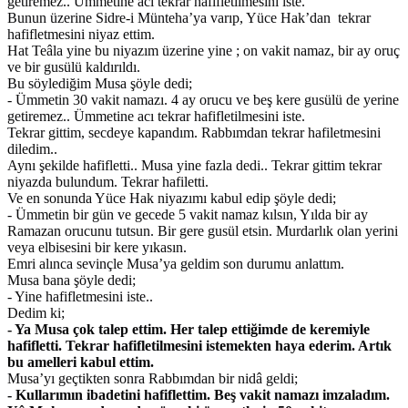
getiremez.. Ümmetine acı tekrar hafifletilmesini iste.
Bunun üzerine Sidre-i Münteha’ya varıp, Yüce Hak’dan tekrar
hafifletmesini niyaz ettim.
Hat Teâla yine bu niyazım üzerine yine ; on vakit namaz, bir ay oruç
ve bir gusülü kaldırıldı.
Bu söylediğim Musa şöyle dedi;
- Ümmetin 30 vakit namazı. 4 ay orucu ve beş kere gusülü de yerine
getiremez.. Ümmetine acı tekrar hafifletilmesini iste.
Tekrar gittim, secdeye kapandım. Rabbımdan tekrar hafiletmesini
diledim..
Aynı şekilde hafifletti.. Musa yine fazla dedi.. Tekrar gittim tekrar
niyazda bulundum. Tekrar hafiletti.
Ve en sonunda Yüce Hak niyazımı kabul edip şöyle dedi;
- Ümmetin bir gün ve gecede 5 vakit namaz kılsın, Yılda bir ay
Ramazan orucunu tutsun. Bir gere gusül etsin. Murdarlık olan yerini
veya elbisesini bir kere yıkasın.
Emri alınca sevinçle Musa’ya geldim son durumu anlattım.
Musa bana şöyle dedi;
- Yine hafifletmesini iste..
Dedim ki;
- Ya Musa çok talep ettim. Her talep ettiğimde de keremiyle
hafifletti. Tekrar hafifletilmesini istemekten haya ederim. Artık
bu amelleri kabul ettim.
Musa’yı geçtikten sonra Rabbımdan bir nidâ geldi;
- Kullarımın ibadetini hafiflettim. Beş vakit namazı imzaladım.