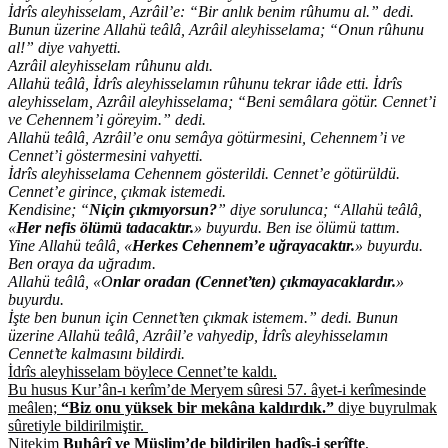
İdrîs aleyhisselam, Azrâil’e: “Bir anlık benim rûhumu al.” dedi.
Bunun üzerine Allahü teâlâ, Azrâil aleyhisselama; “Onun rûhunu
al!” diye vahyetti.
Azrâil aleyhisselam rûhunu aldı.
Allahü teâlâ, İdrîs aleyhisselamın rûhunu tekrar iâde etti. İdrîs
aleyhisselam, Azrâil aleyhisselama; “Beni semâlara götür. Cennet’i
ve Cehennem’i göreyim.” dedi.
Allahü teâlâ, Azrâil’e onu semâya götürmesini, Cehennem’i ve
Cennet’i göstermesini vahyetti.
İdrîs aleyhisselama Cehennem gösterildi. Cennet’e götürüldü.
Cennet’e girince, çıkmak istemedi.
Kendisine; “
Niçin çıkmıyorsun?
” diye sorulunca; “Allahü teâlâ,
«
Her nefis ölümü tadacaktır.
» buyurdu. Ben ise ölümü tattım.
Yine Allahü teâlâ, «
Herkes Cehennem’e uğrayacaktır.
» buyurdu.
Ben oraya da uğradım.
Allahü teâlâ, «O
nlar oradan (Cennet’ten) çıkmayacaklardır.
»
buyurdu.
İşte ben bunun için Cennet’ten çıkmak istemem.” dedi. Bunun
üzerine Allahü teâlâ, Azrâil’e vahyedip, İdrîs aleyhisselamın
Cennet’te kalmasını bildirdi.
İdrîs aleyhisselam böylece Cennet’te kaldı.
Bu husus Kur’ân-ı kerîm’de Meryem sûresi 57. âyet-i kerîmesinde
meâlen;
“Biz onu yüksek bir mekâna kaldırdık.”
diye buyrulmak
sûretiyle bildirilmiştir.
Nitekim
Buhârî ve Müslim’de bildirilen hadîs-i şerîfte
,