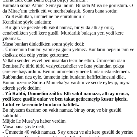
Buradan sonra Altıncı Semaya indim. Burada Musa ile görüştüm. O
da Mirac’ımı tebrik etti ve merhabalaştık. Sonra bana sordu;
- Ya Resûlullah, ümmetine ne emrolundu ?
Kendisine şöyle anlattım;
- Bir gün ve gecede elli vakit namaz, bir yılda altı ay oruç,
cenabetlikten yedi kere gusül, Murdarlık bulaşan yeri yedi kere
yıkamak...
Musa bunları dinledikten sonra şöyle dedi;
- Ümmetinin bunları yapmaya gücü yetmez. Bunların hepsini tam ve
eksiksiz eda edip yerine getiremez.
Vallahi senden evvel ben insanları tecrübe ettim. Ümmetim olan
Beniisrail’e türlü türlü vasiyetler,ahdler ve ikna yolundan çokça
çarelere başvurdum. Benim ümmetim yinede bunları eda edemedi.
Rabbından rica eyle, ümmetin için bunların hafifletilmesini dile..
Bunun üzerine Sidre-i Münteha’ya vardım ve secde eyleyip, niyaz
ederek şeyle dedim;
- Yâ Rabbi, Ümmetim zaiftir. Elli vakit namaza, altı ay oruca,
yedi kere gusüle onlar ve ben takat getiremeyip kusur işleriz.
Lütuf ve kereminle bunların hafiflet..
Bu niyazım üzerine; on vakit namaz, bir ay oruç ve bir gusülü
kaldırıldı.
Müjde ile Musa’ya haber verdim.
Musa bana şöyle dedi;
- Ümmetin 40 vakit namazı. 5 ay orucu ve altı kere gusülü de yerine