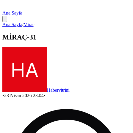
Ana Sayfa
Ana Sayfa
/
Miraç
MİRAÇ-31
Habervitrini
•
23 Nisan 2026 23:04
•