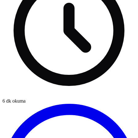
6
dk okuma