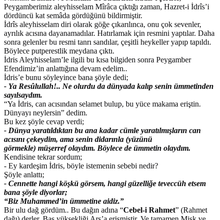
Peygamberimiz aleyhisselam Mîrâca çıktığı zaman, Hazret-i İdrîs’i
dördüncü kat semâda gördüğünü bildirmiştir.
İdrîs aleyhisselam diri olarak göğe çıkarılınca, onu çok sevenler,
ayrılık acısına dayanamadılar. Hatırlamak için resmini yaptılar. Daha
sonra gelenler bu resmi tanrı sandılar, çeşitli heykeller yapıp tapıldı.
Böylece putperestlik meydana çıktı.
İdris Aleyhisselam’le ilgili bu kısa bilgiden sonra Peygamber
Efendimiz’in anlattığına devam edelim..
İdris’e bunu söyleyince bana şöyle dedi;
- Ya Resûlullah!.. Ne olurdu da dünyada kalıp senin ümmetinden
sayılsaydım.
“Ya İdris, can acısından selamet bulup, bu yüce makama eriştin.
Dünyayı neylersin” dedim.
Bu kez şöyle cevap verdi;
- Dünya yaratıldıktan bu ana kadar cümle yaratılmışların can
acısını çekeydim, ama senin didarınla (yüzünü
görmekle) müşerref olaydım. Böylece de ümmetin olaydım.
Kendisine tekrar sordum;
- Ey kardeşim İdris, böyle istemenin sebebi nedir?
Şöyle anlattı;
- Cennette hangi köşkü görsem, hangi güzelliğe teveccüh etsem
bana şöyle diyorlar;
“Biz Muhammed’in ümmetine aidiz.”
Bir ulu dağ gördüm.. Bu dağın adına “
Cebel-i Rahmet
” (Rahmet
dağı) derler. Baş yüksekliği Arş’a erişmiştir. Ve tamamen Misk ve