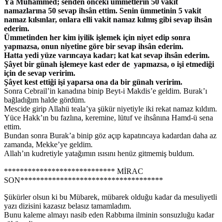
Yâ Muhammed; senden önceki ümmetlerin 50 vakit
namazlarına 50 sevap ihsân ettim. Senin ümmetinin 5 vakit
namaz kılsınlar, onlara elli vakit namaz kılmış gibi sevap ihsân
ederim.
Ümmetinden her kim iyilik işlemek için niyet edip sonra
yapmazsa, onun niyetine göre bir sevap ihsân ederim.
Hatta yedi yüze varıncaya kadar; kat kat sevap ihsân ederim.
Şâyet bir günah işlemeye kast eder de yapmazsa, o işi etmediği
için de sevap veririm.
Şâyet kest ettiği işi yaparsa ona da bir günah veririm.
Sonra Cebrail’in kanadına binip Beyt-i Makdis’e geldim. Burak’ı
bağladığım halde gördüm.
Mescide girip Allahü teala’ya şükür niyetiyle iki rekat namaz kıldım.
Yüce Hakk’ın bu fazlına, keremine, lütuf ve ihsânına Hamd-ü sena
ettim.
Bundan sonra Burak’a binip göz açıp kapatıncaya kadardan daha az
zamanda, Mekke’ye geldim.
Allah’ın kudretiyle yatağımın ısısını henüz gitmemiş buldum.
**************************** MİRAC
SON************************************
Şükürler olsun ki bu Mübarek, mübarek olduğu kadar da mesuliyetli
yazı dizisini kazasız belasız tamamladım.
Bunu kaleme almayı nasib eden Rabbıma ilminin sonsuzluğu kadar