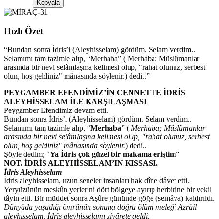
Kopyala
Hızlı Özet
“
Bundan sonra İdris’i (Aleyhisselam) gördüm. Selam verdim..
Selamımı tam tazimle alıp, “Merhaba” ( Merhaba; Müslümanlar
arasında bir nevi selâmlaşma kelimesi olup, "rahat olunuz, serbest
olun, hoş geldiniz" mânasında söylenir.) dedi..
”
PEYGAMBER EFENDİMİZ’İN CENNETTE İDRİS
ALEYHİSSELAM İLE KARŞILAŞMASI
Peygamber Efendimiz devam etti.
Bundan sonra İdris’i (Aleyhisselam) gördüm. Selam verdim..
Selamımı tam tazimle alıp, “
Merhaba
” (
Merhaba; Müslümanlar
arasında bir nevi selâmlaşma kelimesi olup, "rahat olunuz, serbest
olun, hoş geldiniz" mânasında söylenir.
) dedi..
Şöyle dedim; “
Ya İdris çok güzel bir makama eriştim
”
NOT. İDRİS ALEYHİSSELAM’IN KISSASI.
İdris Aleyhisselam
İdris aleyhisselam, uzun seneler insanları hak dîne dâvet etti.
Yeryüzünün meskûn yerlerini dört bölgeye ayırıp herbirine bir vekil
tâyin etti. Bir müddet sonra Aşûre gününde göğe (semâya) kaldırıldı.
Dünyâda yaşadığı ömrünün sonuna doğru ölüm meleği Azrâil
aleyhisselam, İdrîs aleyhisselamı ziyârete geldi.