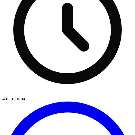
4
dk okuma