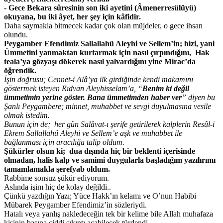
- Gece Bekara sûresinin son iki ayetini (Âmenerresülüyü)
okuyana, bu iki âyet, her şey için kâfidir.
Daha saymakla bitmecek kadar çok olan müjdeler, o gece ihsan
olundu.
Peygamber Efendimiz Sallallahü Aleyhi ve Sellem’in; bizi, yani
Ümmetini yanmaktan kurtarmak için nasıl çırpındığını, Hak
teala’ya gözyaşı dökerek nasıl yalvardığını yine Mirac’da
öğrendik.
İşin doğrusu; Cennet-i Alâ’ya ilk girdiğinde kendi makamını
göstermek isteyen Rıdvan Aleyhisselam’a, “
Benim ki değil
ümmetimin yerine göster. Bana ümmetimden haber ver
” diyen bu
Şanlı Peygambere; minnet, muhabbet ve sevgi duyulmasına vesile
olmak istedim.
Bunun için de; her gün Salâvat-ı şerife getirilerek kalplerin Resûl-i
Ekrem Sallallahü Aleyhi ve Sellem’e aşk ve muhabbet ile
bağlanması için aracılığa talip oldum.
Şükürler olsun ki; dua dışında hiç bir beklenti içerisinde
olmadan, halis kalp ve samimi duygularla başladığım yazılırımı
tamamlamakla şerefyab oldum.
Rabbime sonsuz şükür ediyorum.
Aslında işim hiç de kolay değildi..
Çünkü yazdığın Yazı; Yüce Hakk’ın kelamı ve O’nun Habibi
Mübarek Peygamber Efendimiz’in sözleriydi.
Hatalı veya yanlış nakledeceğin tek bir kelime bile Allah muhafaza
kişinin başına ciddi sıkıntı açabilecek türdendi.