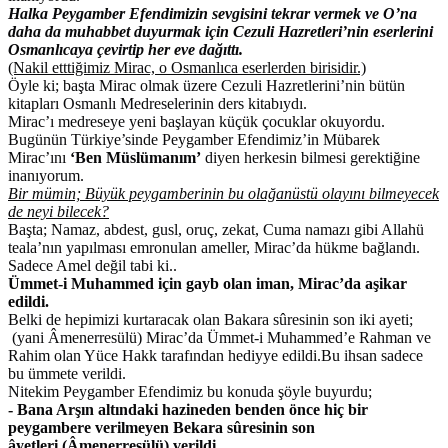
Halka Peygamber Efendimizin sevgisini tekrar vermek ve O’na
daha da muhabbet duyurmak için Cezuli Hazretleri’nin eserlerini
Osmanlıcaya çevirtip her eve dağıttı.
(Nakil etttiğimiz Mirac, o Osmanlıca eserlerden birisidir.)
Öyle ki; başta Mirac olmak üzere Cezuli Hazretlerini’nin bütün
kitapları Osmanlı Medreselerinin ders kitabıydı.
Mirac’ı medreseye yeni başlayan küçük çocuklar okuyordu.
Bugünün Türkiye’sinde Peygamber Efendimiz’in Mübarek
Mirac’ını
‘Ben Müslümanım’
diyen herkesin bilmesi gerektiğine
inanıyorum.
Bir mümin; Büyük peygamberinin bu olağanüstü olayını bilmeyecek
de neyi bilecek?
Başta; Namaz, abdest, gusl, oruç, zekat, Cuma namazı gibi Allahü
teala’nın yapılması emronulan ameller, Mirac’da hükme bağlandı.
Sadece Amel değil tabi ki..
Ümmet-i Muhammed için gayb olan iman, Mirac’da aşikar
edildi.
Belki de hepimizi kurtaracak olan Bakara sûresinin son iki ayeti;
(yani Âmenerresülü) Mirac’da Ümmet-i Muhammed’e Rahman ve
Rahim olan Yüce Hakk tarafından hediyye edildi.Bu ihsan sadece
bu ümmete verildi.
Nitekim Peygamber Efendimiz bu konuda şöyle buyurdu;
- Bana Arşın altındaki hazineden benden önce hiç bir
peygambere verilmeyen Bekara sûresinin son
âyetleri (Âmenerresülü) verildi.