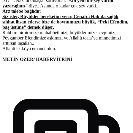
NOT : Bazı arkadaşlar soruyorlar, ‘
Abi yeni bir şey varmı
yazacağınız
” diye.. Aslında o kadar çok şey varki..
Arz talebe bağlıdır:
Siz ister, Büyükler bereketini verir, Cenab-ı Hak da sağlık
sıhhat ihsan ederse bize de boynumuzu büyük, “Peki Efendim,
baş üstüne” demek düşer.
Rabbim birbirimize muhabbetimizi, büyüklerimize sevgimizi,
Peygamber Efendimize aşkımızı ve Allahü teala’ya minnetimizi
arttırsın inşallah..
Allahü teala’ya emanet olun.
METİN ÖZER/ HABERVİTRİNİ