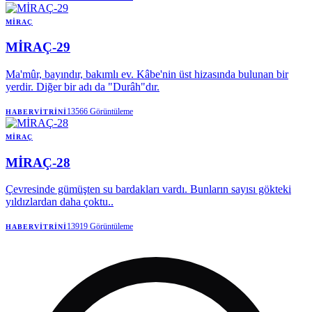
MIRAÇ
MİRAÇ-29
Ma'mûr, bayındır, bakımlı ev. Kâbe'nin üst hizasında bulunan bir
yerdir. Diğer bir adı da "Durâh"dır.
13566
Görüntüleme
HABERVITRINI
MIRAÇ
MİRAÇ-28
Çevresinde gümüşten su bardakları vardı. Bunların sayısı gökteki
yıldızlardan daha çoktu..
13919
Görüntüleme
HABERVITRINI