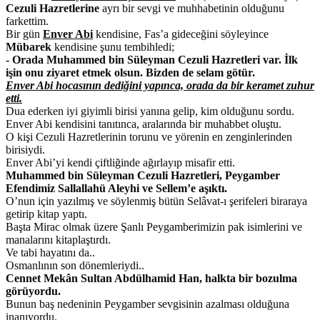
Cezuli Hazretlerine
ayrı bir sevgi ve muhhabetinin olduğunu
farkettim.
Bir gün
Enver Abi
kendisine, Fas’a gideceğini söyleyince
Mübarek
kendisine şunu tembihledi;
- Orada Muhammed bin Süleyman Cezuli Hazretleri var. İlk
işin onu ziyaret etmek olsun. Bizden de selam götür.
Enver Abi hocasının dediğini yapınca, orada da bir keramet zuhur
etti.
Dua ederken iyi giyimli birisi yanına gelip, kim olduğunu sordu.
Enver Abi kendisini tanıtınca, aralarında bir muhabbet oluştu.
O kişi Cezuli Hazretlerinin torunu ve yörenin en zenginlerinden
birisiydi.
Enver Abi’yi kendi çiftliğinde ağırlayıp misafir etti.
Muhammed bin Süleyman Cezuli Hazretleri, Peygamber
Efendimiz Sallallahü Aleyhi ve Sellem’e aşıktı.
O’nun için yazılmış ve söylenmiş bütün Selâvat-ı şerifeleri biraraya
getirip kitap yaptı.
Başta Mirac olmak üzere Şanlı Peygamberimizin pak isimlerini ve
manalarını kitaplaştırdı.
Ve tabi hayatını da..
Osmanlının son dönemleriydi..
Cennet Mekân Sultan Abdülhamid Han, halkta bir bozulma
görüyordu.
Bunun baş nedeninin Peygamber sevgisinin azalması olduğuna
inanıyordu.