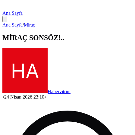
Ana Sayfa
Ana Sayfa
/
Miraç
MİRAÇ SONSÖZ!..
Habervitrini
•
24 Nisan 2026 23:10
•