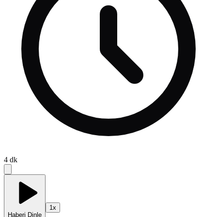
4
dk
1
x
Haberi Dinle