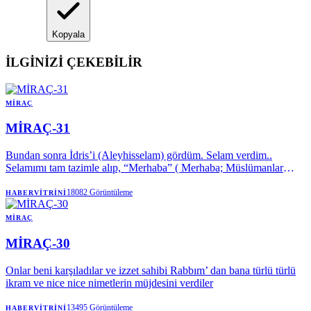
Kopyala
İLGİNİZİ ÇEKEBİLİR
MIRAÇ
MİRAÇ-31
Bundan sonra İdris’i (Aleyhisselam) gördüm. Selam verdim..
Selamımı tam tazimle alıp, “Merhaba” ( Merhaba; Müslümanlar
arasında bir nevi selâmlaşma kelimesi olup, "rahat olunuz, serbest
olun, hoş geldiniz" mânasında söylenir.) dedi..
18082
Görüntüleme
HABERVITRINI
MIRAÇ
MİRAÇ-30
Onlar beni karşıladılar ve izzet sahibi Rabbım’ dan bana türlü türlü
ikram ve nice nice nimetlerin müjdesini verdiler
13495
Görüntüleme
HABERVITRINI