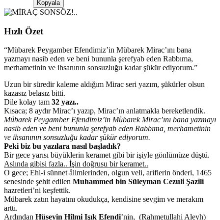
Kopyala
Hızlı Özet
“
Mübarek Peygamber Efendimiz’in Mübarek Mirac’ını bana
yazmayı nasib eden ve beni bununla şerefyab eden Rabbıma,
merhametinin ve ihsanının sonsuzluğu kadar şükür ediyorum.
”
Uzun bir süredir kaleme aldığım Mirac seri yazım, şükürler olsun
kazasız belasız bitti.
Dile kolay tam
32 yazı..
Kısaca; 8 aydır Mirac’ı yazıp, Mirac’ın anlatmakla bereketlendik.
Mübarek Peygamber Efendimiz’in Mübarek Mirac’ını bana yazmayı
nasib eden ve beni bununla şerefyab eden Rabbıma, merhametinin
ve ihsanının sonsuzluğu kadar şükür ediyorum.
Peki biz bu yazılara nasıl başladık?
Bir gece yarısı büyüklerin keramet gibi bir işiyle gönlümüze düştü.
Aslında gibisi fazla.. İşin doğrusu bir keramet..
O gece; Ehl-i sünnet âlimlerinden, olgun veli, ariflerin önderi, 1465
senesinde şehit edilen
Muhammed bin Süleyman Cezuli Şazili
hazretleri’ni keşfettik.
Mübarek zatın hayatını okudukça, kendisine sevgim ve merakım
arttı.
Ardından
Hüseyin Hilmi Işık Efendi
’nin, (Rahmetullahi Aleyh)