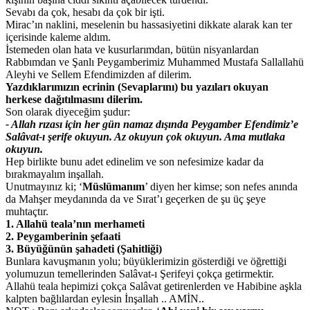
Sevabı da çok, hesabı da çok bir işti.
Mirac’ın naklini, meselenin bu hassasiyetini dikkate alarak kan ter
içerisinde kaleme aldım.
İstemeden olan hata ve kusurlarımdan, bütün nisyanlardan
Rabbımdan ve Şanlı Peygamberimiz Muhammed Mustafa Sallallahü
Aleyhi ve Sellem Efendimizden af dilerim.
Yazdıklarımızın ecrinin (Sevaplarını) bu yazıları okuyan
herkese dağıtılmasını dilerim.
Son olarak diyeceğim şudur:
- Allah rızası için her gün namaz dışında Peygamber Efendimiz’e
Salâvat-ı şerife okuyun. Az okuyun çok okuyun. Ama mutlaka
okuyun.
Hep birlikte bunu adet edinelim ve son nefesimize kadar da
bırakmayalım inşallah.
Unutmayınız ki; ‘
Müslümanım
’ diyen her kimse; son nefes anında
da Mahşer meydanında da ve Sırat’ı geçerken de şu üç şeye
muhtaçtır.
1. Allahü teala’nın merhameti
2. Peygamberinin şefaati
3. Büyüğünün şahadeti (Şahitliği)
Bunlara kavuşmanın yolu; büyüklerimizin gösterdiği ve öğrettiği
yolumuzun temellerinden Salâvat-ı Şerifeyi çokça getirmektir.
Allahü teala hepimizi çokça Salâvat getirenlerden ve Habibine aşkla
kalpten bağlılardan eylesin İnşallah .. AMİN..